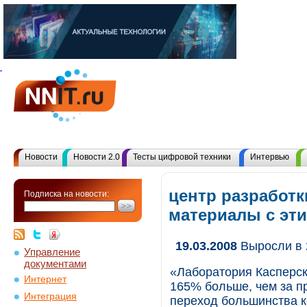
Новости
Новости 2.0
Тесты цифровой техники
Интервью
центр разработк
Подписка на новости:
материалы с эт
19.03.2008
Выросли в 
Управление
документами
«Лаборатория Касперск
Интернет
165% больше, чем за 
Интеграция
переход большинства к