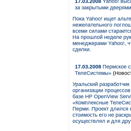
17.03.2008
Yahoo! выс
за закрытыми дверям
Пока Yahoo! ищет альт
нежелательного поглощ
всеми силами старается
На прошлой неделе руко
менеджерами Yahoo!, ч
сделки.
17.03.2008
Пермское с
ТелеСистемы»
(Новос
Уральский разработчик
организации процессов
базе HP OpenView Serv
«Комплексные ТелеСист
Перми. Проект длился с
стоимость его не раск
осуществлял и для друг