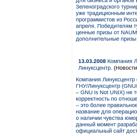
для бизнеса и органов 
Зеленоградского турни
уже традиционным инт
программистов из Росси
апреля. Победителям т
ценные призы от NAUM
дополнительные призы
13.03.2008
Компания Л
Линуксцентр.
(Новости
Компания Линуксцентр 
ГНУ/Линуксцентр (GNU/
– GNU is Not UNIX) не 
корректность по отнош
– это более правильно
название для операцио
о наличии чувства юмо
данный момент разраба
официальный сайт досту