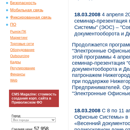
Безопасность
Мобильная связь
18.03.2008
4 апреля 2
Фиксированная связь
семинар-презентация
ПО
Системы" (ЭОС) – "Со
Рынок ПК
документооборота и Д
Маркетинг
Торговые сети
Продолжается програм
Оборудование
"Электронные Офисные 
Outsourcing
этой программы 4 апре
Кадры
семинар-презентация "
Регулирование
документооборота и Де
Финансы
патронажем Нижегород
Web
при поддержке Нижего
Предпринимателей. Ор
"Электронные Офисные
CMS Magazine: стоимость
создания корп. сайта в
Приволжском ФО
18.03.2008
С 8 по 11 
Офисные Системы» в 
Город:
«Весенний документоо
57 958
подмосковном доме о
Средняя цена: