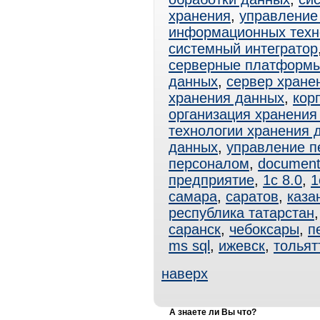
хранения
,
управление
информационных техн
системный интегратор
серверные платформ
данных
,
сервер хране
хранения данных
,
кор
организация хранения
технологии хранения 
данных
,
управление п
персоналом
,
documen
предприятие
,
1с 8.0
,
1
самара
,
саратов
,
каза
республика татарстан
саранск
,
чебоксары
,
п
ms sql
,
ижевск
,
тольят
наверх
А знаете ли Вы что?