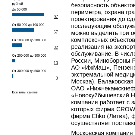
рублей
безопасность объектов
До 50 000
периметра, охрана гра
97
проектирования до сд
последующим обслужи
От 50 000 до 100 000
можно выделить три о
67
комплексных объектов
От 100 000 до 200 000
реализация на экспорт
32
обслуживание. В числ
От 200 000 до 300 000
России, Минобороны Р
10
АО «ИжМаш», Пензенс
От 300 000 до 500 000
экстремальной медицин
3
Москва), Балаковская
ОАО «Нижнекамскнефт
Все типы сайтов
«Новокуйбышевский НП
компания работает с 
которых фирма CROW (
фирма Efiko (Литва), ф
осуществляет поставк
Московская компания 