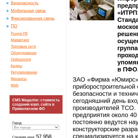
Безопасность
предп
Мобильная связь
«ИТРП
Фиксированная связь
Станд
москов
ПО
решени
Рынок ПК
осущес
Маркетинг
Торговые сети
групп
Оборудование
проход
Outsourcing
упомян
Кадры
в ПФО
Регулирование
ЗАО «Фирма «Юмирс» (
Финансы
Web
приборостроительной 
безопасности и технич
сегодняшний день вхо
CMS Magazine: стоимость
создания корп. сайта в
производителей ТСО.
Приволжском ФО
предприятия около 40
постоянно ведутся на
Город:
конструкторские разр
специализируется на 
57 958
Средняя цена: