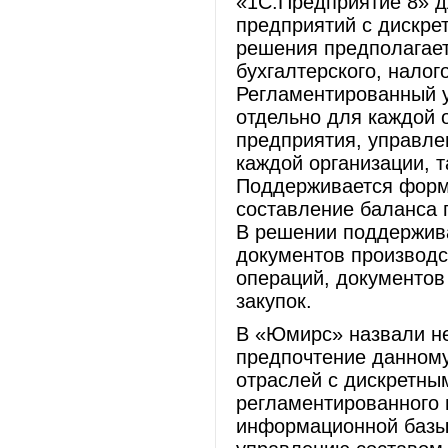
«1С:Предприятие 8» д
предприятий с дискре
решения предполагает
бухгалтерского, налог
Регламентированный у
отдельно для каждой 
предприятия, управлен
каждой организации, т
Поддерживается форми
составление баланса 
В решении поддержив
документов производст
операций, документов
закупок.
В «Юмирс» назвали не
предпочтение данному
отраслей с дискретны
регламентированного 
информационной базы,