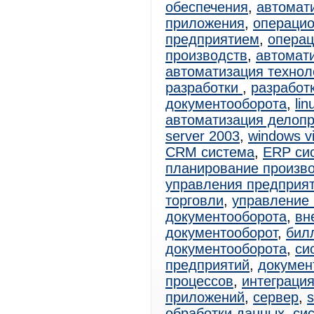
обеспечения
,
автомат
приложения
,
операцио
предприятием
,
операц
производств
,
автомат
автоматизация технол
разработки
,
разработ
документооборота
,
lin
автоматизация делоп
server 2003
,
windows vi
CRM система
,
ERP си
планирование произв
управления предприя
торговли
,
управление 
документооборота
,
вн
документооборот
,
бил
документооборота
,
си
предприятий
,
докумен
процессов
,
интеграци
приложений
,
сервер
,
s
обработки данных
,
си