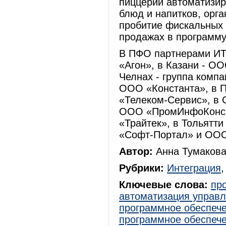
пиццерии автоматизир
блюд и напитков, орга
пробитие фискальных 
продажах в программу
В ПФО партнерами ИТ
«Агон», в Казани - О
Челнах - группа комп
ООО «Константа», в 
«Телеком-Сервис», в
ООО «ПромИнфоКонсал
«Трайтек», в Тольятт
«Софт-Портал» и ООО
Автор:
Анна Тумакова
Рубрики:
Интеграция
Ключевые слова:
пр
автоматизация управ
программное обеспеч
программное обеспеч