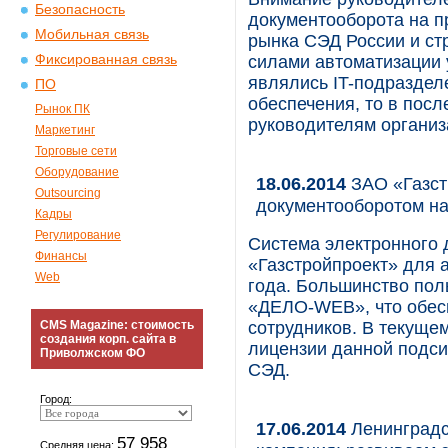
Безопасность
документооборота на п
Мобильная связь
рынка СЭД России и ст
Фиксированная связь
силами автоматизации
являлись IT-подраздел
ПО
обеспечения, то в пос
Рынок ПК
руководителям организ
Маркетинг
Торговые сети
Оборудование
18.06.2014
ЗАО «Газст
Outsourcing
документооборотом н
Кадры
Регулирование
Система электронного 
Финансы
«Газстройпроект» для 
Web
года. Большинство пол
«ДЕЛО-WEB», что обес
CMS Magazine: стоимость
сотрудников. В текуще
создания корп. сайта в
лицензии данной подси
Приволжском ФО
СЭД.
Город:
17.06.2014
Ленинградс
57 958
Средняя цена: