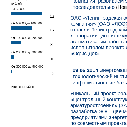
компания: развиваем
рублей
последовательно
(Нов
До 50 000
97
ОАО «Ленинградская о
компания» (ОАО «ЛОЭС
От 50 000 до 100 000
отрасли Ленинградской 
67
корпоративную систему
От 100 000 до 200 000
автоматизации работы
32
исполнителем проекта 
От 200 000 до 300 000
«Офис-Док».
10
От 300 000 до 500 000
09.06.2014
ЭнергомашК
3
технологический инст
информационные базы
Все типы сайтов
Уникальный проект ре
«Центральный конструк
арматуростроения» (З
разработка ЭОС. Две м
предприятиями энергет
по совместным проекта