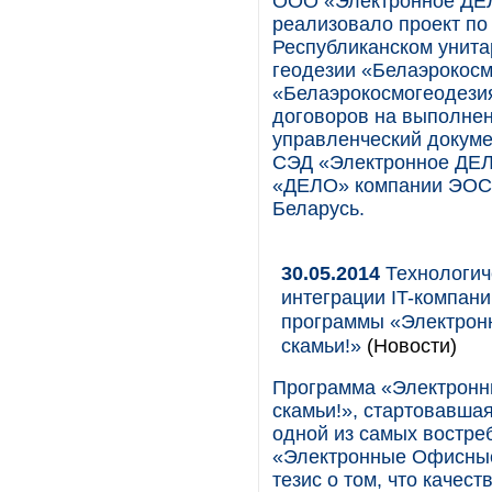
ООО «Электронное ДЕЛ
реализовало проект по
Республиканском унита
геодезии «Белаэрокосм
«Белаэрокосмогеодезия
договоров на выполнен
управленческий докуме
СЭД «Электронное ДЕ
«ДЕЛО» компании ЭОС 
Беларусь.
30.05.2014
Технологич
интеграции IT-компан
программы «Электронн
скамьи!»
(Новости)
Программа «Электронны
скамьи!», стартовавшая
одной из самых востре
«Электронные Офисные
тезис о том, что качес