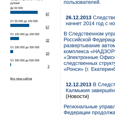
пользователей.
рублей
До 50 000
97
26.12.2013
Следстве
От 50 000 до 100 000
начнет 2014 год с 
67
В Следственном упр
От 100 000 до 200 000
Российской Федерац
32
развертывание авто
От 200 000 до 300 000
комплекса «НАДЗОР»
10
«Электронные Офисн
От 300 000 до 500 000
следственных структ
3
«Ронси» (г. Екатерин
Все типы сайтов
12.12.2013
В Следст
Калмыкия завершён
(Новости)
Региональные управл
Федерации продолжа