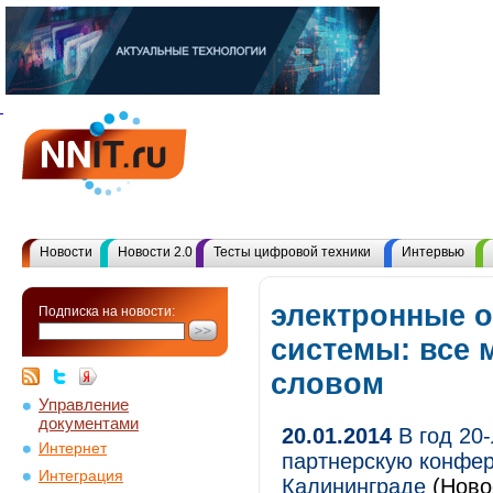
Новости
Новости 2.0
Тесты цифровой техники
Интервью
электронные 
Подписка на новости:
системы: все 
словом
Управление
документами
20.01.2014
В год 20
Интернет
партнерскую конфе
Интеграция
Калининграде
(Ново