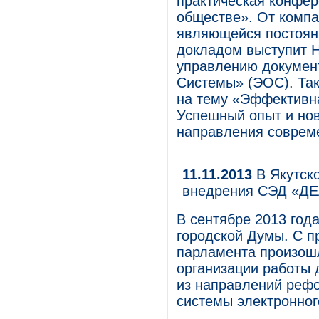
практическая конфе
обществе». От комп
являющейся постоян
докладом выступит Н
управлению докумен
Системы» (ЭОС). Так
на тему «Эффективна
Успешный опыт и но
направления соврем
11.11.2013
В Якутско
внедрения СЭД «Д
В сентябре 2013 года
городской Думы. С п
парламента произош
организации работы 
из направлений реф
системы электронно