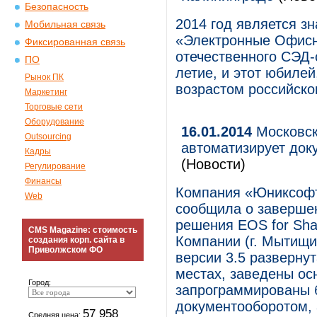
Безопасность
2014 год является з
Мобильная связь
«Электронные Офисн
Фиксированная связь
отечественного СЭД-
ПО
летие, и этот юбилей
Рынок ПК
возрастом российско
Маркетинг
Торговые сети
Оборудование
16.01.2014
Московск
Outsourcing
автоматизирует доку
Кадры
(Новости)
Регулирование
Финансы
Компания «Юниксофт
Web
сообщила о заверше
решения EOS for Sha
CMS Magazine: стоимость
Компании (г. Мытищи)
создания корп. сайта в
Приволжском ФО
версии 3.5 разверну
местах, заведены ос
Город:
запрограммированы б
документооборотом, 
57 958
Средняя цена: