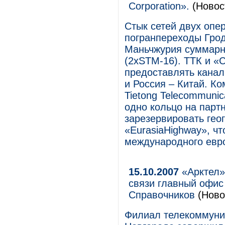
Corporation».
(Новос
Стык сетей двух опе
погранпереходы Грод
Маньчжурия суммарно
(2хSTM-16). ТТК и «C
предоставлять канал
и Россия – Китай. К
Tietong Telecommunic
одно кольцо на парт
зарезервировать гео
«EurasiaHighway», ч
международного евро
15.10.2007
«Арктел»
связи главный офис
Справочников
(Ново
Филиал телекоммуни