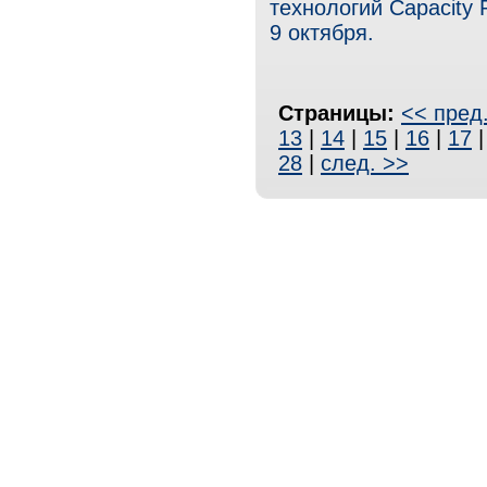
технологий Capacity 
9 октября.
Страницы:
<< пред
13
|
14
|
15
|
16
|
17
28
|
след. >>