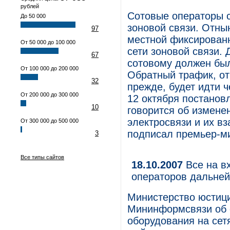
рублей
Сотовые операторы 
До 50 000
зоновой связи. Отнын
97
местной фиксированн
От 50 000 до 100 000
сети зоновой связи. 
67
сотовому должен был
От 100 000 до 200 000
Обратный трафик, от 
32
прежде, будет идти 
От 200 000 до 300 000
12 октября постанов
10
говорится об измене
электросвязи и их вз
От 300 000 до 500 000
подписал премьер-ми
3
Все типы сайтов
18.10.2007
Все на в
операторов дальней
Министерство юстици
Мининформсвязи об о
оборудования на сет