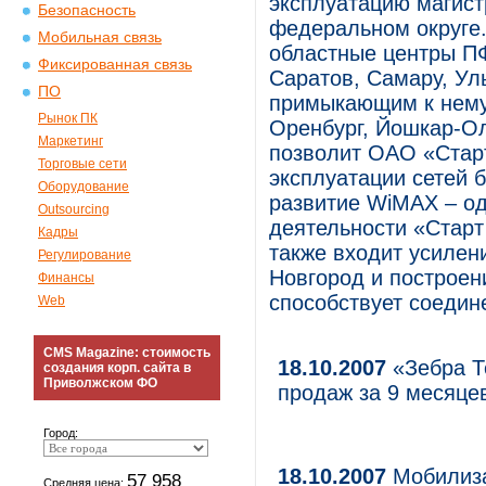
эксплуатацию магист
Безопасность
федеральном округе.
Мобильная связь
областные центры ПФ
Фиксированная связь
Саратов, Самару, Уль
ПО
примыкающим к нему
Рынок ПК
Оренбург, Йошкар-Ол
Маркетинг
позволит ОАО «Старт
Торговые сети
эксплуатации сетей 
Оборудование
развитие WiMAX – од
Outsourcing
деятельности «Старт
Кадры
также входит усилен
Регулирование
Новгород и построен
Финансы
способствует соедин
Web
CMS Magazine: стоимость
18.10.2007
«Зебра Т
создания корп. сайта в
Приволжском ФО
продаж за 9 месяцев
Город:
18.10.2007
Мобилиза
57 958
Средняя цена: