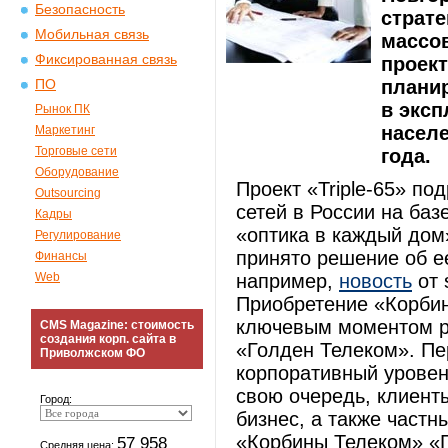
Безопасность
страте
Мобильная связь
массо
Фиксированная связь
проект
планир
ПО
в эксп
Рынок ПК
насел
Маркетинг
Торговые сети
года.
Оборудование
Проект «Triple-65» п
Outsourcing
сетей в России на базе
Кадры
«оптика в каждый дом
Регулирование
принято решение об ее
Финансы
Web
например,
новость
от 
Приобретение «Корбин
ключевым моментом р
CMS Magazine: стоимость
создания корп. сайта в
«Голден Телеком». Пе
Приволжском ФО
корпоративный уровен
свою очередь, клиент
Город:
бизнес, а также частн
«Корбины Телеком» «Г
57 958
Средняя цена: