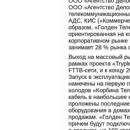
ООО «Агентство делов
ООО «Агентство Делов
телекоммуникационных
АДС, КИС («Коммерче
образом, «Голден Тел
ориентированная на к
корпоративном рынке
занимает 28 % рынка 
Выход на массовый ры
рамках проекта «Trypl
FTTB-сети, и к концу 
Запуск в эксплуатаци
намечены на первую п
холодов «Корбина Тел
кабель в наибольшее к
проложены последние 
оборудования в домах,
продажам. «Голден Те
причем будут подключ