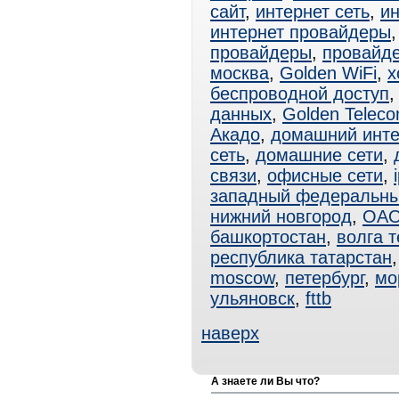
сайт
,
интернет сеть
,
ин
интернет провайдеры
провайдеры
,
провайде
москва
,
Golden WiFi
,
х
беспроводной доступ
данных
,
Golden Telec
Акадо
,
домашний инте
сеть
,
домашние сети
,
связи
,
офисные сети
,
западный федеральны
нижний новгород
,
ОА
башкортостан
,
волга 
республика татарстан
moscow
,
петербург
,
мо
ульяновск
,
fttb
наверх
А знаете ли Вы что?