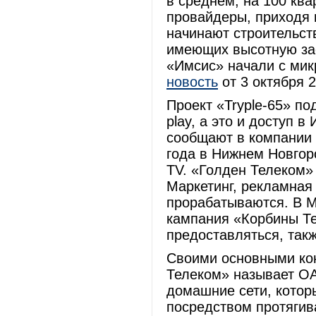
в среднем, на 100 ква
провайдеры, приходя 
начинают строительст
имеющих высотную зас
«Имсис» начали с мик
новость
от 3 октября 20
Проект «Tryple-65» по
play, а это и доступ в
сообщают в компании 
года в Нижнем Новгор
TV. «Голден Телеком»
Маркетинг, рекламная
прорабатываются. В 
кампания «Корбины Тел
предоставляться, так
Своими основными ко
Телеком» называет ОА
домашние сети, котор
посредством протягив