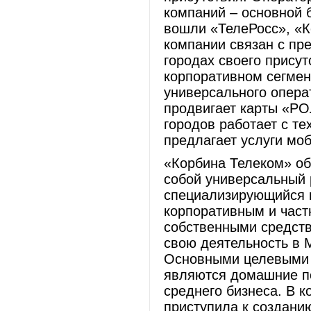
компаний – основной б
вошли «ТелеРосс», «К
компании связан с пр
городах своего присут
корпоративном сегмен
универсального операт
продвигает карты «РО
городов работает с т
предлагает услуги мо
«Корбина Телеком» об
собой универсальный 
специализирующийся н
корпоративным и част
собственными средств
свою деятельность в М
Основными целевыми 
являются домашние по
среднего бизнеса. В к
приступила к созданию