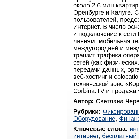
около 2,6 млн квартир
Оренбурге и Калуге. 
пользователей, предо
Интернет. В число ос
и подключение к сети
линиям, мобильная те
междугородней и меж
транзит трафика опер
сетей (как физических
передачи данных, орг
веб-хостинг и colocat
технической зоне «Ко
Corbina.TV и продажа
Автор:
Светлана Чере
Рубрики:
Фиксированн
Оборудование
,
Финан
Ключевые слова:
ин
интернет
,
бесплатный 