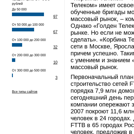
рублей
Телеком» имеет освое
До 50 000
обученные бригады мо
97
массовый рынок, – ко
Однако «Голден Теле
От 50 000 до 100 000
рынке. Но если не мож
67
сделать». «Корбина Т
От 100 000 до 200 000
сети в Москве, Яросла
32
причем успешно. Таки
От 200 000 до 300 000
с умением и знанием 
10
массовый рынок.
От 300 000 до 500 000
Первоначальный план 
3
строительство сетей F
порядка 7,9 млн домо
Все типы сайтов
сегодняшний день пер
компании опережают з
2007 покроют 11,6 мл
человек в 24 городах.
FTTB в 65 городах Ро
человек, предложив в