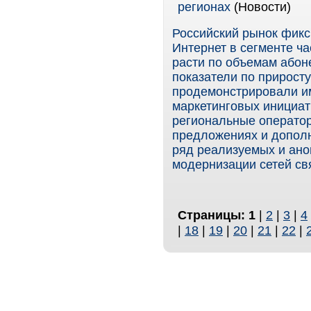
регионах
(Новости)
Российский рынок фикс
Интернет в сегменте ч
расти по объемам абон
показатели по прирост
продемонстрировали име
маркетинговых инициат
региональные операто
предложениях и дополн
ряд реализуемых и ано
модернизации сетей свя
Страницы:
1
|
2
|
3
|
4
|
18
|
19
|
20
|
21
|
22
|