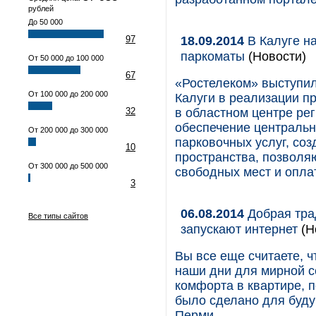
рублей
До 50 000
18.09.2014
В Калуге н
97
паркоматы
(Новости)
От 50 000 до 100 000
67
«Ростелеком» выступи
От 100 000 до 200 000
Калуги в реализации п
32
в областном центре рег
обеспечение централь
От 200 000 до 300 000
парковочных услуг, соз
10
пространства, позволя
От 300 000 до 500 000
свободных мест и оплат
3
06.08.2014
Добрая тра
Все типы сайтов
запускают интернет
(Н
Вы все еще считаете, ч
наши дни для мирной с
комфорта в квартире, п
было сделано для буду
Перми.