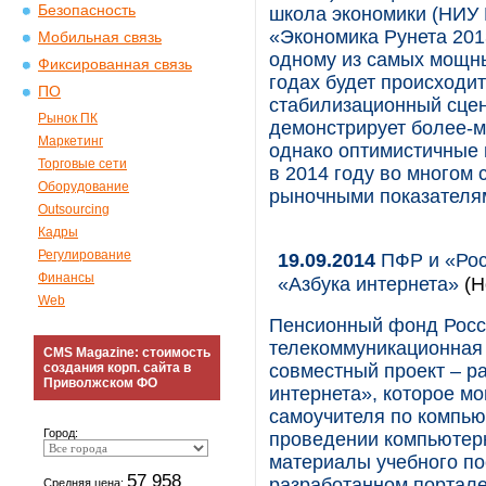
Безопасность
школа экономики (НИУ
«Экономика Рунета 2013
Мобильная связь
одному из самых мощн
Фиксированная связь
годах будет происходи
ПО
стабилизационный сцен
Рынок ПК
демонстрирует более-м
Маркетинг
однако оптимистичные 
Торговые сети
в 2014 году во многом 
Оборудование
рыночными показателя
Outsourcing
Кадры
Регулирование
19.09.2014
ПФР и «Рос
Финансы
«Азбука интернета»
(Н
Web
Пенсионный фонд Росс
телекоммуникационная
CMS Magazine: стоимость
создания корп. сайта в
совместный проект – р
Приволжском ФО
интернета», которое мо
самоучителя по компью
Город:
проведении компьютерн
материалы учебного п
57 958
разработанном портале 
Средняя цена: