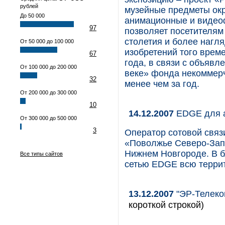
рублей
музейные предметы окр
До 50 000
анимационные и видеоф
97
позволяет посетителям 
столетия и более нагл
От 50 000 до 100 000
изобретений того врем
67
года, в связи с объявл
От 100 000 до 200 000
веке» фонда некоммер
32
менее чем за год.
От 200 000 до 300 000
10
14.12.2007
EDGE для а
От 300 000 до 500 000
3
Оператор сотовой свя
«Поволжье Северо-Зап
Нижнем Новгороде. В 
Все типы сайтов
сетью EDGE всю террит
13.12.2007
"ЭР-Телеко
короткой строкой)