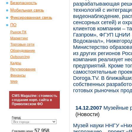
Безопасность
разрабатывающая реше
технологий с интеграци
Мобильная связь
видеонаблюдение, рас
Фиксированная связь
сенсорных сетей) и ох
ПО
клиентов компании – т
Рынок ПК
Газпром», ФГУП ЦНИИ 
Маркетинг
Водоканал», Нижегород
Торговые сети
Министерство образова
Оборудование
из других регионов Рос
Outsourcing
компания реализует не
Кадры
предприятий. Кроме то
Регулирование
самостоятельные проек
Финансы
Doroga.TV. В ближайши
Web
собственных разработо
готовых рыночных прод
CMS Magazine: стоимость
создания корп. сайта в
Приволжском ФО
14.12.2007
Музейные р
(Новости)
Город:
Музей науки ННГУ «Ни
57 958
экспозицию – проект «Р
Средняя цена: