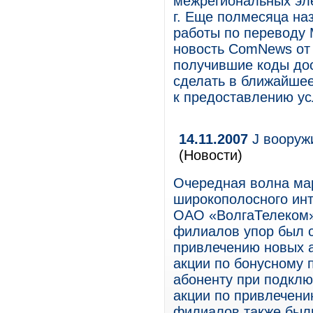
межрегиональных эле
г. Еще полмесяца на
работы по переводу М
новость ComNews от 2
получившие коды дос
сделать в ближайшее
к предоставлению ус
14.11.2007
J вооруж
(Новости)
Очередная волна мар
широкополосного инт
ОАО «ВолгаТелеком»
филиалов упор был 
привлечению новых а
акции по бонусному 
абоненту при подклю
акции по привлечени
филиалов также был