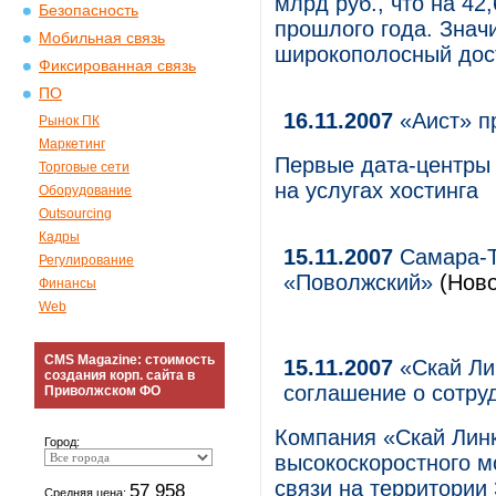
млрд руб., что на 4
Безопасность
прошлого года. Знач
Мобильная связь
широкополосный дост
Фиксированная связь
ПО
16.11.2007
«Аист» п
Рынок ПК
Маркетинг
Первые дата-центры
Торговые сети
на услугах хостинга
Оборудование
Outsourcing
Кадры
15.11.2007
Самара-Т
Регулирование
«Поволжский»
(Ново
Финансы
Web
CMS Magazine: стоимость
15.11.2007
«Скай Ли
создания корп. сайта в
соглашение о сотру
Приволжском ФО
Компания «Скай Лин
Город:
высокоскоростного м
связи на территории
57 958
Средняя цена: