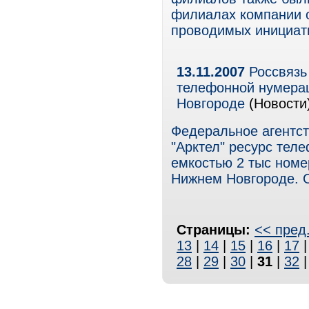
филиалах компании 
проводимых инициат
13.11.2007
Россвязь 
телефонной нумерац
Новгороде
(Новости
Федеральное агентст
"Арктел" ресурс тел
емкостью 2 тыс номе
Нижнем Новгороде. 
Страницы:
<< пред
13
|
14
|
15
|
16
|
17
28
|
29
|
30
|
31
|
32