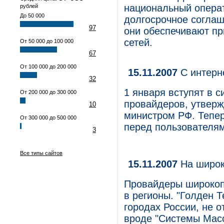
национальный операт
рублей
До 50 000
долгосрочное соглаш
97
они обеспечивают пр
сетей.
От 50 000 до 100 000
67
От 100 000 до 200 000
15.11.2007
С интерн
32
1 января вступят в 
От 200 000 до 300 000
провайдеров, утверж
10
министром РФ. Тепе
От 300 000 до 500 000
перед пользователям
3
Все типы сайтов
15.11.2007
На широк
Провайдеры широкопо
в регионы. "Голден Т
городах России, не о
вроде "Системы Мас