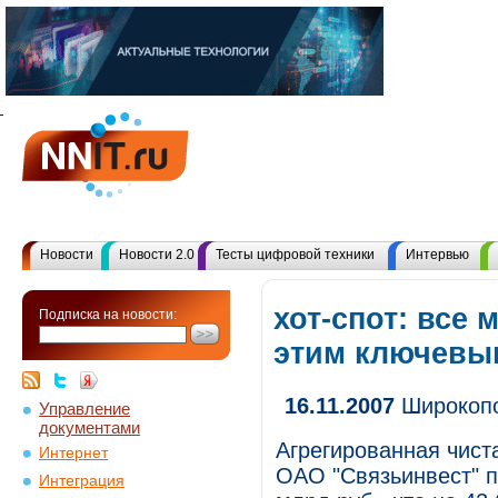
Новости
Новости 2.0
Тесты цифровой техники
Интервью
хот-спот: все 
Подписка на новости:
этим ключевы
16.11.2007
Широкопо
Управление
документами
Агрегированная чист
Интернет
ОАО "Связьинвест" по
Интеграция