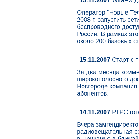
15.11.2007
WiMAX дл
Оператор "Новые Тел
2008 г. запустить се
беспроводного досту
России. В рамках эт
около 200 базовых ст
15.11.2007
Старт с 
За два месяца комме
широкополосного до
Новгороде компания 
абонентов.
14.11.2007
РТРС гот
Вчера замгендиректо
радиовещательная се
в Прикамье в ближай