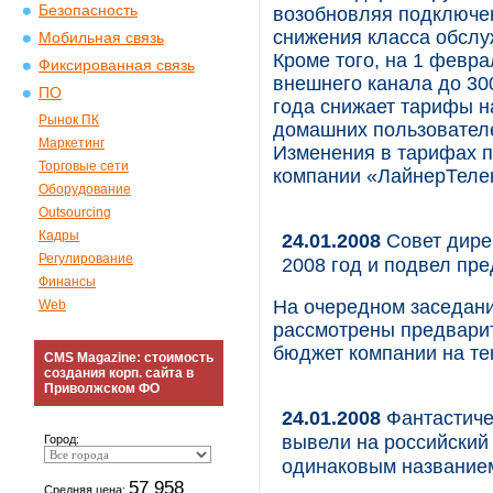
Безопасность
возобновляя подключен
снижения класса обслу
Мобильная связь
Кроме того, на 1 февр
Фиксированная связь
внешнего канала до 30
ПО
года снижает тарифы на
Рынок ПК
домашних пользователе
Маркетинг
Изменения в тарифах п
Торговые сети
компании «ЛайнерТеле
Оборудование
Outsourcing
Кадры
24.01.2008
Совет дире
Регулирование
2008 год и подвел пр
Финансы
На очередном заседан
Web
рассмотрены предварите
бюджет компании на те
CMS Magazine: стоимость
создания корп. сайта в
Приволжском ФО
24.01.2008
Фантастичес
вывели на российский
Город:
одинаковым название
57 958
Средняя цена: