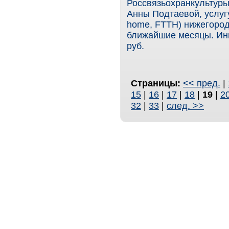
Россвязьохранкультуры
Анны Подтаевой, услугу 
home, FTTH) нижегород
ближайшие месяцы. Инв
руб.
Страницы:
<< пред.
|
15
|
16
|
17
|
18
|
19
|
2
32
|
33
|
след. >>