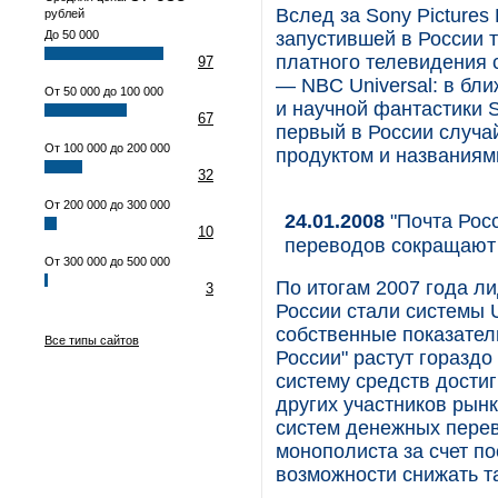
Вслед за Sony Pictures 
рублей
До 50 000
запустившей в России т
платного телевидения 
97
— NBC Universal: в бл
От 50 000 до 100 000
и научной фантастики Sc
67
первый в России случа
От 100 000 до 200 000
продуктом и названиям
32
От 200 000 до 300 000
24.01.2008
"Почта Рос
10
переводов сокращают
От 300 000 до 500 000
По итогам 2007 года л
3
России стали системы U
собственные показатели
Все типы сайтов
России" растут горазд
систему средств достиг
других участников рынк
систем денежных перев
монополиста за счет п
возможности снижать 