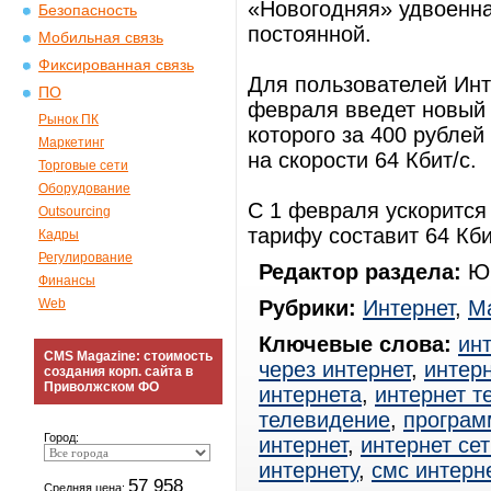
«Новогодняя» удвоенная
Безопасность
постоянной.
Мобильная связь
Фиксированная связь
Для пользователей Инте
ПО
февраля введет новый
Рынок ПК
которого за 400 рублей
Маркетинг
на скорости 64 Кбит/с.
Торговые сети
Оборудование
С 1 февраля ускорится 
Outsourcing
тарифу составит 64 Кби
Кадры
Регулирование
Редактор раздела:
Юр
Финансы
Web
Рубрики:
Интернет
,
М
Ключевые слова:
ин
CMS Magazine: стоимость
через интернет
,
интерн
создания корп. сайта в
Приволжском ФО
интернета
,
интернет т
телевидение
,
програм
Город:
интернет
,
интернет сет
интернету
,
смс интерн
57 958
Средняя цена: