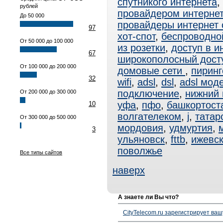
спутникого интернета
,
рублей
провайдером интерне
До 50 000
провайдеры интернет
97
хот-спот
,
беспроводно
От 50 000 до 100 000
из розетки
,
доступ в и
67
широкополосный дост
От 100 000 до 200 000
домовые сети
,
пиринг
32
wifi
,
adsl
,
dsl
,
adsl мод
подключение
,
нижний 
От 200 000 до 300 000
уфа
,
пфо
,
башкортост
10
волгателеком
,
j
,
татар
От 300 000 до 500 000
мордовия
,
удмуртия
,
3
ульяновск
,
fttb
,
ижевс
поволжье
Все типы сайтов
наверх
А знаете ли Вы что?
CityTelecom.ru зарегистрирует вашу