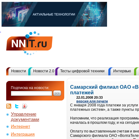
Новости
Новости 2.0
Тесты цифровой техники
Интервью
Самарский филиал ОАО «Во
Подписка на новости:
платежей
22.01.2008 20:33
версия для печати
С января 2008 года платежи за услу
платежных систем», а также пункты п
Управление
Напомним, что реализация программы
документами
началась в прошлом году, и на сегод
Интернет
Оплату по выставленным счетам и вне
Интеграция
Самарского филиала ОАО «ВолгаТелеко