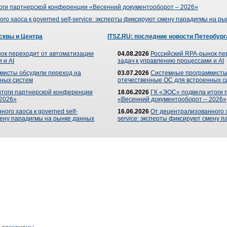
оги партнерской конференции «Весенний документооборот – 2026»
го хаоса к governed self-service: эксперты фиксируют смену парадигмы на р
сквы и Центра
ITSZ.RU: последние новости Петербург
ок переходит от автоматизации
04.08.2026
Российский RPA-рынок пе
 и AI
задач к управлению процессами и AI
мисты обсудили переход на
03.07.2026
Системные программисты
ных систем
отечественные ОС для встроенных с
итоги партнерской конференции
18.06.2026
ГК «ЭОС» подвела итоги 
 2026»
«Весенний документооборот – 2026»
ого хаоса к governed self-
16.06.2026
От децентрализованного ха
мену парадигмы на рынке данных
service: эксперты фиксируют смену 