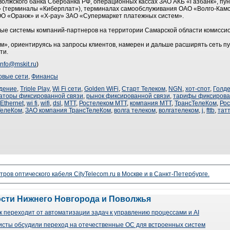
волжского банка Сбербанка РФ, операционных кассах ЗАО АКБ «Газбанк», пун
» (терминалы «Киберплат»), терминалах самообслуживания ОАО «Волго-Кам
О «Оранж» и «X-pay» ЗАО «Супермаркет платежных систем».
ные системы компаний-партнеров на территории Самарской области комиссио
, ориентируясь на запросы клиентов, намерен и дальше расширять сеть пу
ти.
info@mskit.ru
)
овые сети
,
Финансы
дение
,
Triple Play
,
Wi Fi сети
,
Golden WiFi
,
Старт Телеком
,
NGN
,
хот-спот
,
Голде
аторы фиксированной связи
,
рынок фиксированной связи
,
тарифы фиксирова
Ethernet
,
wi fi
,
wifi
,
dsl
,
МТТ
,
Ростелеком МТТ
,
компания МТТ
,
ТрансТелеКом
,
Ро
ТелеКом
,
ЗАО компания ТрансТелеКом
,
волга телеком
,
волгателеком
,
j
,
fttb
,
тат
ров оптического кабеля CityTelecom.ru в Москве и в Санкт-Петербурге.
ости Нижнего Новгорода и Поволжья
 переходит от автоматизации задач к управлению процессами и AI
сты обсудили переход на отечественные ОС для встроенных систем