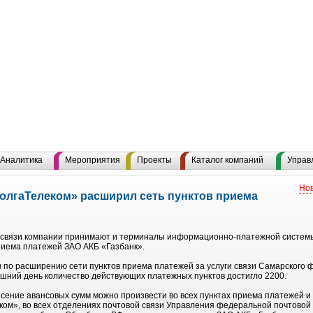
Аналитика
Мероприятия
Проекты
Каталог компаний
Управ
Нов
лгаТелеком» расширил сеть пунктов приема
ги связи компании принимают и терминалы информационно-платежной систем
риема платежей ЗАО АКБ «Газбанк».
 по расширению сети пунктов приема платежей за услуги связи Самарского
няшний день количество действующих платежных пунктов достигло 2200.
сение авансовых сумм можно произвести во всех пунктах приема платежей и
м», во всех отделениях почтовой связи Управления федеральной почтовой с