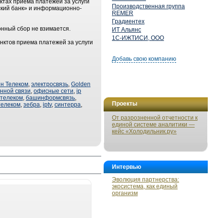
ктах приема платежей за услуги
Производственная группа
ский банк» и информационно-
REMER
Градиентех
нный сбор не взимается.
ИТ Альянс
1С-ИЖТИСИ, ООО
нктов приема платежей за услуги
Добавь свою компанию
н Телеком
,
электросвязь
,
Golden
нной связи
,
офисные сети
,
ip
стелеком
,
башинформсвязь
,
Проекты
телеком
,
зебра
,
iptv
,
синтерра
,
От разрозненной отчетности к
единой системе аналитики —
кейс «Холодильник.ру»
Интервью
Эволюция партнерства:
экосистема, как единый
организм