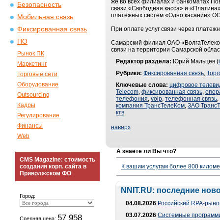
же во всех филиалах и банкоматах По
Безопасность
связи «Свободная касса» и «Платина
платежных систем «Одно касание» ОО
Мобильная связь
Фиксированная связь
При оплате услуг связи через платеж
ПО
Самарский филиал ОАО «ВолгаТелеком»
связи на территории Самарской облас
Рынок ПК
Редактор раздела:
Юрий Мальцев (
Маркетинг
Рубрики:
Фиксированная связь
,
Торг
Торговые сети
Оборудование
Ключевые слова:
цифровое телеви
Telecom
,
фиксированная связь
,
опер
Outsourcing
телефония
,
voip
,
телефонная связь
,
Кадры
компания ТрансТелеКом
,
ЗАО Транс
ктв
Регулирование
Финансы
наверх
Web
А знаете ли Вы что?
CMS Magazine: стоимость
создания корп. сайта в
К вашим услугам более 800 километ
Приволжском ФО
NNIT.RU: последние нов
Город:
04.08.2026
Российский RPA-рынок
03.07.2026
Системные программи
57 958
Средняя цена: