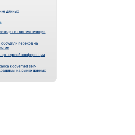
ынке данных
а
реходит от автоматизации
 обсудили переход на
истем
партнерской конференции
оса к governed self-
парадигмы на рынке данных