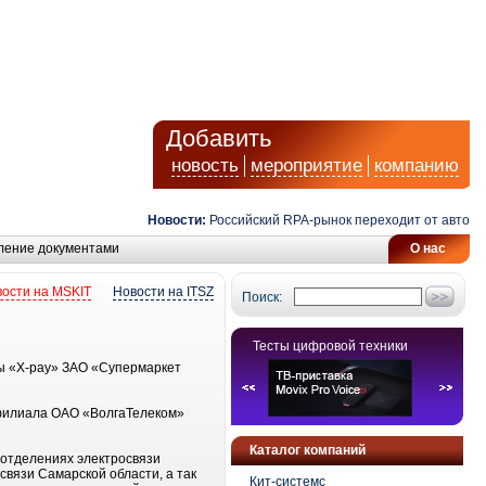
Добавить
новость
мероприятие
компанию
Новости:
Российский RPA-рынок переходит от автомати
ление документами
О нас
ости на MSKIT
Новости на ITSZ
Поиск:
Тесты цифровой техники
ы «X-pay» ЗАО «Супермаркет
 филиала ОАО «ВолгаТелеком»
Каталог компаний
 отделениях электросвязи
вязи Самарской области, а так
Кит-системс