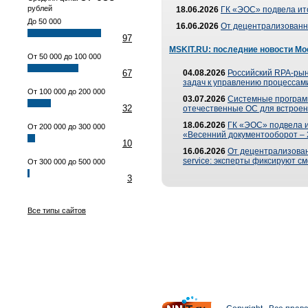
рублей
18.06.2026
ГК «ЭОС» подвела ит
До 50 000
16.06.2026
От децентрализованно
97
MSKIT.RU: последние новости Мо
От 50 000 до 100 000
67
04.08.2026
Российский RPA-рын
задач к управлению процессами
От 100 000 до 200 000
03.07.2026
Системные програм
32
отечественные ОС для встроен
18.06.2026
ГК «ЭОС» подвела 
От 200 000 до 300 000
«Весенний документооборот –
10
16.06.2026
От децентрализованн
service: эксперты фиксируют с
От 300 000 до 500 000
3
Все типы сайтов