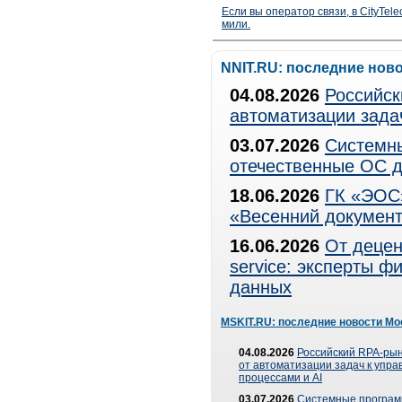
Если вы оператор связи, в CityTe
мили.
NNIT.RU: последние нов
04.08.2026
Российск
автоматизации зада
03.07.2026
Системны
отечественные ОС д
18.06.2026
ГК «ЭОС»
«Весенний документ
16.06.2026
От децен
service: эксперты 
данных
MSKIT.RU: последние новости Мо
04.08.2026
Российский RPA-рын
от автоматизации задач к упр
процессами и AI
03.07.2026
Системные програ