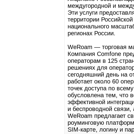
междугородной и межд
Эти услуги предоставл
территории Российской
национального масштаб
регионах России.
WeRoam — торговая ма
Компания Comfone пред
операторам в 125 стра
решениях для оператор
сегодняшний день на 
работает около 60 опе
точек доступа по всем
обусловлена тем, что 
эффективной интеграци
и беспроводной связи, 
WeRoam предлагает св
роуминговую платформу
SIM-карте, логину и па