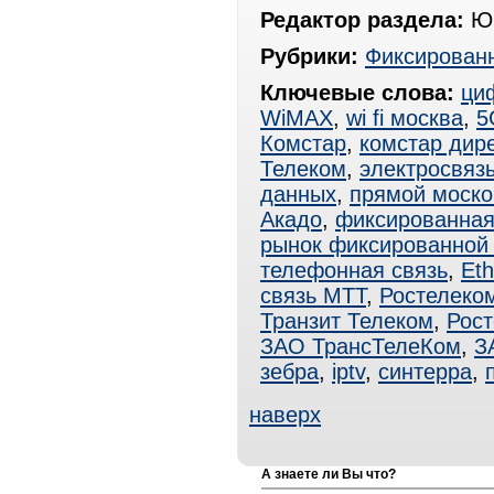
Редактор раздела:
Юр
Рубрики:
Фиксированн
Ключевые слова:
ци
WiMAX
,
wi fi москва
,
5
Комстар
,
комстар дире
Телеком
,
электросвяз
данных
,
прямой моско
Акадо
,
фиксированная
рынок фиксированной 
телефонная связь
,
Eth
связь МТТ
,
Ростелеко
Транзит Телеком
,
Рос
ЗАО ТрансТелеКом
,
З
зебра
,
iptv
,
синтерра
,
наверх
А знаете ли Вы что?