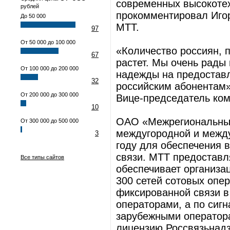
современных высокотех
рублей
прокомментировал Игор
До 50 000
МТТ.
97
От 50 000 до 100 000
«Количество россиян, 
67
растет. Мы очень рады
От 100 000 до 200 000
надежды на предоставл
32
российским абонентам»,
От 200 000 до 300 000
Вице-председатель ко
10
ОАО «Межрегиональный
От 300 000 до 500 000
междугородной и между
3
году для обеспечения 
связи. МТТ предоставл
Все типы сайтов
обеспечивает организа
300 сетей сотовых опер
фиксированной связи в
операторами, а по сиг
зарубежными оператора
лицензию Россвязьнадз