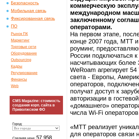
Безопасность
коммерческую эксплу
Мобильная связь
международном масшт
Фиксированная связь
заключенному соглаш
операторами.
ПО
На первом этапе, посл
Рынок ПК
конце 2007 года, МТТ
Маркетинг
Торговые сети
роуминг, предоставляю
Оборудование
России подключаться к
Outsourcing
насчитывающих более 3
Кадры
WeRoam агрегирует 54 W
Регулирование
света - Европы, Амери
Финансы
операторов, подключен
Web
получат доступ к зару
авторизации в гостевой
CMS Magazine: стоимость
«домашнего» оператора
создания корп. сайта в
Приволжском ФО
числа Wi-Fi операторов
Город:
«МТТ реализует уникал
для операторов связи 
57 958
Средняя цена: