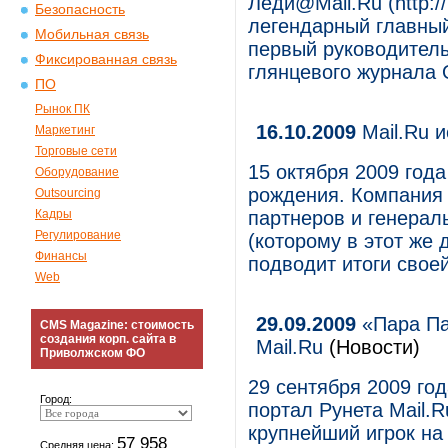
Леди@Mail.Ru (http://
Безопасность
легендарный главный
Мобильная связь
первый руководитель
Фиксированная связь
глянцевого журнала 
ПО
Рынок ПК
16.10.2009
Mail.Ru и
Маркетинг
Торговые сети
15 октября 2009 год
Оборудование
рождения. Компания 
Outsourcing
Кадры
партнеров и генерал
Регулирование
(которому в этот же 
Финансы
подводит итоги своей
Web
29.09.2009
«Пара Па
CMS Magazine: стоимость
создания корп. сайта в
Mail.Ru
(Новости)
Приволжском ФО
29 сентября 2009 го
Город:
портал Рунета Mail.R
крупнейший игрок на
57 958
Средняя цена: