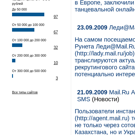
в Европе, заключил
рублей
танцевальной онлайн
До 50 000
97
От 50 000 до 100 000
23.09.2009
Леди@Mai
67
На самом посещаемо
От 100 000 до 200 000
Рунета Леди@Mail.Ru
32
(http://lady.mail.ru/
От 200 000 до 300 000
транслируются актуа
10
рекрутингового сайта 
От 300 000 до 500 000
потенциально интере
3
21.09.2009
Mail.Ru 
Все типы сайтов
SMS
(Новости)
Пользователи инстан
(http://agent.mail.r
не только через сото
Казахстана, но и Укр