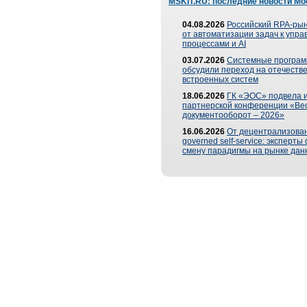
MSKIT.RU: последние новости Мо
04.08.2026
Российский RPA-рын
от автоматизации задач к упр
процессами и AI
03.07.2026
Системные програ
обсудили переход на отечеств
встроенных систем
18.06.2026
ГК «ЭОС» подвела и
партнерской конференции «Ве
документооборот – 2026»
16.06.2026
От децентрализован
governed self-service: эксперт
смену парадигмы на рынке дан