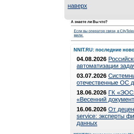
наверх
А знаете ли Вы что?
Если вы оператор связи, в CityTe
мили.
NNIT.RU: последние нов
04.08.2026
Российск
автоматизации зада
03.07.2026
Системны
отечественные ОС д
18.06.2026
ГК «ЭОС»
«Весенний документ
16.06.2026
От децен
service: эксперты 
данных