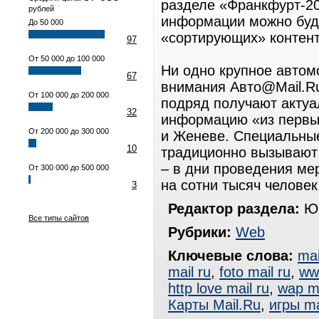
разделе «Франкфурт-20
рублей
информации можно буд
До 50 000
«сортирующих» контент
97
От 50 000 до 100 000
Ни одно крупное автом
67
внимания Авто@Mail.Ru
От 100 000 до 200 000
подряд получают актуа
32
информацию «из первых
От 200 000 до 300 000
и Женеве. Специальны
10
традиционно вызывают 
– в дни проведения ме
От 300 000 до 500 000
на сотни тысяч человек
3
Редактор раздела:
Юр
Все типы сайтов
Рубрики:
Web
Ключевые слова:
mai
mail ru
,
foto mail ru
,
ww
http love mail ru
,
wap ma
Карты Mail.Ru
,
игры ma