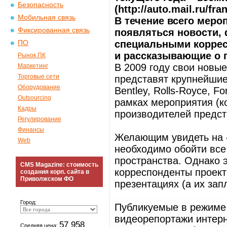
Безопасность
(http://auto.mail.ru/fr
Мобильная связь
В течение всего меро
Фиксированная связь
появляться новости,
специальными коррес
ПО
и рассказывающие о 
Рынок ПК
В 2009 году свои новы
Маркетинг
Торговые сети
представят крупнейшие
Оборудование
Bentley, Rolls-Royce, Fo
Outsourcing
рамках мероприятия (к
Кадры
производителей предс
Регулирование
Финансы
Желающим увидеть на 
Web
необходимо обойти все
пространства. Однако э
CMS Magazine: стоимость
корреспонденты проект
создания корп. сайта в
Приволжском ФО
презентациях (а их за
Город:
Публикуемые в режиме 
видеорепортажи интерн
57 958
Средняя цена: