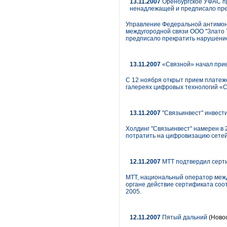
13.11.2007
Оренбургское УФАС пр
ненадлежащей и предписало пре
Управление Федеральной антимоно
междугородной связи ООО "Злато 
предписало прекратить нарушение
13.11.2007
«Связной» начал прие
С 12 ноября открыт прием платеж
галереях цифровых технологий «С
13.11.2007
"Связьинвест" инвести
Холдинг "Связьинвест" намерен в 
потратить на цифровизацию сетей
12.11.2007
МТТ подтвердил серт
МТТ, национальный оператор меж
органе действие сертификата соо
2005.
12.11.2007
Пятый дальний
(Ново