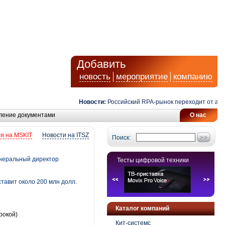
Добавить
новость
мероприятие
компанию
Новости:
Российский RPA-рынок переходит от автомат
ление документами
О нас
и на MSKIT
Новости на ITSZ
Поиск:
енеральный директор
Тесты цифровой техники
тавит около 200 млн долл.
Каталог компаний
рокой)
Кит-системс