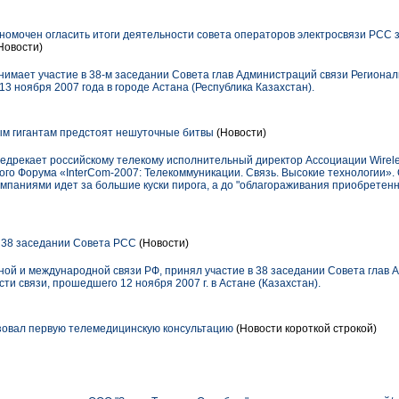
очен огласить итоги деятельности совета операторов электросвязи РСС з
Новости)
имает участие в 38-м заседании Совета глав Администраций связи Регионал
13 ноября 2007 года в городе Астана (Республика Казахстан).
м гигантам предстоят нешуточные битвы
(Новости)
редрекает российскому телекому исполнительный директор Ассоциации Wirele
го Форума «InterCom-2007: Телекоммуникации. Связь. Высокие технологии». 
паниями идет за большие куски пирога, а до "облагораживания приобретен
 38 заседании Совета РСС
(Новости)
ой и международной связи РФ, принял участие в 38 заседании Совета глав 
ти связи, прошедшего 12 ноября 2007 г. в Астане (Казахстан).
овал первую телемедицинскую консультацию
(Новости короткой строкой)