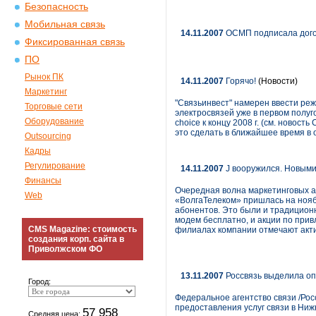
Безопасность
Мобильная связь
14.11.2007
ОСМП подписала догов
Фиксированная связь
ПО
Рынок ПК
14.11.2007
Горячо!
(Новости)
Маркетинг
"Связьинвест" намерен ввести реж
Торговые сети
электросвязей уже в первом полуг
Оборудование
choice к концу 2008 г. (см. новос
это сделать в ближайшее время в о
Outsourcing
Кадры
Регулирование
14.11.2007
J вооружился. Новыми
Финансы
Очередная волна маркетинговых а
Web
«ВолгаТелеком» пришлась на нояб
абонентов. Это были и традицион
модем бесплатно, и акции по при
CMS Magazine: стоимость
филиалах компании отмечают акт
создания корп. сайта в
Приволжском ФО
13.11.2007
Россвязь выделила оп
Город:
Федеральное агентство связи /Ро
предоставления услуг связи в Ни
57 958
Средняя цена: