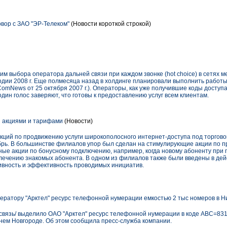
ор с ЗАО "ЭР-Телеком"
(Новости короткой строкой)
им выбора оператора дальней связи при каждом звонке (hot choice) в сетях 
одии 2008 г. Еще полмесяца назад в холдинге планировали выполнить работы
ть ComNews от 25 октября 2007 г.). Операторы, как уже получившие коды доступ
дин голос заверяют, что готовы к предоставлению услуг всем клиентам.
 акциями и тарифами
(Новости)
кций по продвижению услуги широкополосного интернет-доступа под торгово
рь. В большинстве филиалов упор был сделан на стимулирующие акции по 
ные акции по бонусному подключению, например, когда новому абоненту при
влечению знакомых абонента. В одном из филиалов также были введены в де
ивность и эффективность проводимых инициатив.
ератору "Арктел" ресурс телефонной нумерации емкостью 2 тыс номеров в 
ссвязь/ выделило ОАО "Арктел" ресурс телефонной нумерации в коде АВС=831
жнем Новгороде. Об этом сообщила пресс-служба компании.