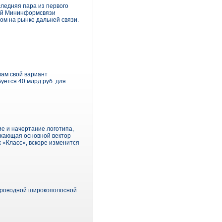
оследняя пара из первого
вой Мининформсвязи
ом на рынке дальней связи.
вам свой вариант
ется 40 млрд руб. для
е и начертание логотипа,
ажающая основной вектор
 «Класс», вскоре изменится
проводной широкополосной