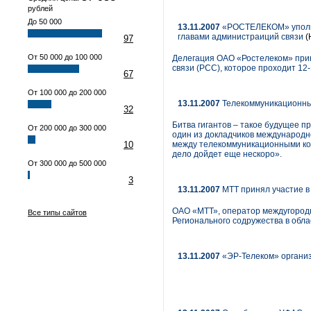
рублей
До 50 000
13.11.2007
«РОСТЕЛЕКОМ» уполном
главами администраиций связи
(
97
От 50 000 до 100 000
Делегация ОАО «Ростелеком» прин
связи (РСС), которое проходит 12-
67
От 100 000 до 200 000
13.11.2007
Телекоммуникационны
32
Битва гигантов – такое будущее п
От 200 000 до 300 000
один из докладчиков международно
10
между телекоммуникационными ком
дело дойдет еще нескоро».
От 300 000 до 500 000
3
13.11.2007
МТТ принял участие в
ОАО «МТТ», оператор междугородн
Все типы сайтов
Регионального содружества в облас
13.11.2007
«ЭР-Телеком» организ