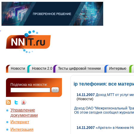
Новости
Новости 2.0
Тесты цифровой техники
Интервью
ip телефония: все мате
Подписка на новости:
14.11.2007
Доход МТТ от услуг ме
(Новости)
Доход ОАО "Межрегиональный Транз
Управление
Об этом сегодня сообщил журнали
документами
Интернет
14.11.2007
«Арктел» в Нижнем Но
Интеграция