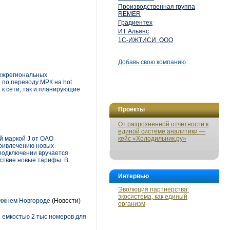
Производственная группа
REMER
Градиентех
ИТ Альянс
1С-ИЖТИСИ, ООО
Добавь свою компанию
межрегиональных
 по переводу МРК на hot
а к сети, так и планирующие
Проекты
От разрозненной отчетности к
единой системе аналитики —
й маркой J от ОАО
кейс «Холодильник.ру»
привлечению новых
 подключении вручается
йствие новые тарифы. В
Интервью
Эволюция партнерства:
экосистема, как единый
Нижнем Новгороде
(Новости)
организм
 емкостью 2 тыс номеров для