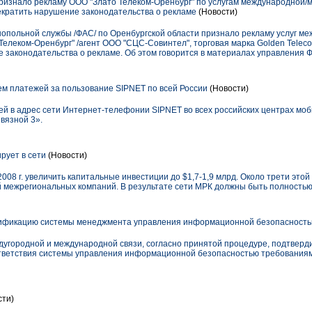
изнало рекламу ООО "Злато Телеком-Оренбург" по услугам международной/
кратить нарушение законодательства о рекламе
(Новости)
польной службы /ФАС/ по Оренбургской области признало рекламу услуг ме
Телеком-Оренбург" /агент ООО "СЦС-Совинтел", торговая марка Golden Tele
 законодательства о рекламе. Об этом говорится в материалах управления Ф
м платежей за пользование SIPNET по всей России
(Новости)
ей в адрес сети Интернет-телефонии SIPNET во всех российских центрах мо
вязной 3».
рует в сети
(Новости)
2008 г. увеличить капитальные инвестиции до $1,7-1,9 млрд. Около трети это
 межрегиональных компаний. В результате сети МРК должны быть полностью 
ификацию системы менеджмента управления информационной безопасност
дугородной и международной связи, согласно принятой процедуре, подтвер
тветствия системы управления информационной безопасностью требованиям
сти)