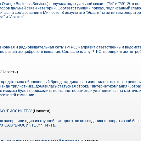
 Orange Business Services) получила коды дальней связи – "54" и "59". Это п
оров дальней связи категорий. Соответствующий приказ, подписанный гла
час на согласовании в Минюсте. В результате "Эквант" стал пятым оператор
" и "Арктел".
зионная и радиовещательная сеть" (РТРС) направит ответственным ведомст
о развитию цифрового вещания. Согласно плану РТРС, предприятию потребу
(Новости)
 представила обновленный бренд: кардинально изменилось цветовое решени
 виде трилистника, добавилась статусная строка «интернет-компания», отр
 имиджа будет происходить поэтапно: новый знак уже появился на карточках
осителей компании.
ОАО "БИОСИНТЕЗ"
(Новости)
но завершили один из крупнейших проектов по созданию корпоративной бес
) для ОАО "БИОСИНТЕЗ" г. Пенза.