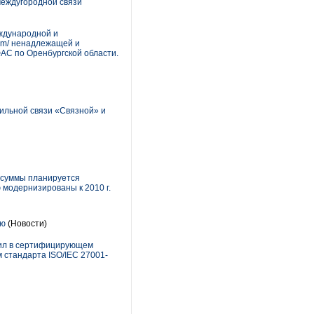
междугородной связи
ждународной и
com/ ненадлежащей и
АС по Оренбургской области.
бильной связи «Связной» и
й суммы планируется
модернизированы к 2010 г.
ью
(Новости)
дил в сертифицирующем
 стандарта ISO/IEC 27001-