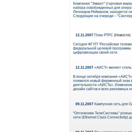
Компания "Эквант" (торговая марка
набора освобожденных для операт
Леонидом Рейманом, находится сей
Следующие на очереди – "Синтерра
12.11.2007
План РТРС
(Новости)
Сегодня ФГУП "Российская телеви
федеральной целевой программы п
цифровизации своей сети.
12.11.2007
«АИСТ» меняет стиль
В конце октября компания «АИСТ»
появился новый фирменный знак в
деятельности «АИСТа». Изменение
дизайн сайтов и всех рекламных н
09.11.2007
Кампусная сеть для 
"Оптические ТелеСистемы" успеш
сети (Ethernet Class Connectivity