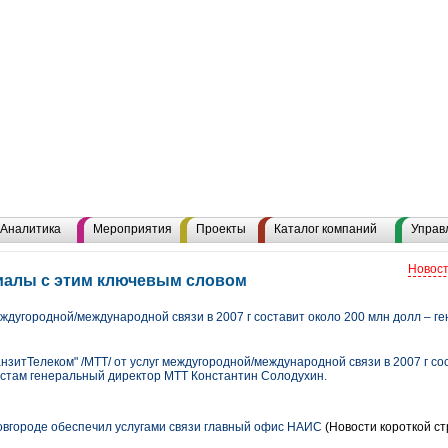
Аналитика
Мероприятия
Проекты
Каталог компаний
Управ
Новост
риалы с этим ключевым словом
ждугородной/международной связи в 2007 г составит около 200 млн долл – г
итТелеком" /МТТ/ от услуг междугородной/международной связи в 2007 г сос
стам генеральный директор МТТ Константин Солодухин.
вгороде обеспечил услугами связи главный офис НАИС
(Новости короткой ст