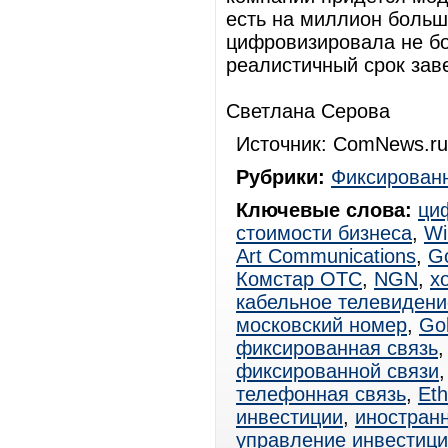
есть на миллион больш
цифровизировала не бо
реалистичный срок заве
Светлана Серова
Источник: ComNews.ru
Рубрики:
Фиксированн
Ключевые слова:
ци
стоимости бизнеса
,
Wi
Art Communications
,
Go
Комстар ОТС
,
NGN
,
х
кабельное телевидени
московский номер
,
Go
фиксированная связь
фиксированной связи
телефонная связь
,
Eth
инвестиции
,
иностран
управление инвестиц