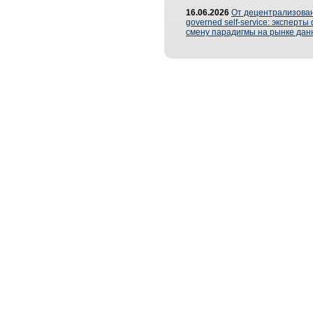
16.06.2026
От децентрализован
governed self-service: эксперт
смену парадигмы на рынке дан