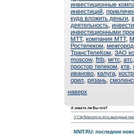
инвестиционные комп
инвестиций
,
привлече
куда вложить деньги
,
деятельность
,
инвести
инвестиционными про
МТТ
,
компания МТТ
,
М
Ростелеком
,
межгород
ТрансТелеКом
,
ЗАО к
moscow
,
fttb
,
мгтс
,
атс
простор телеком
,
ктв
,
иваново
,
калуга
,
кост
орел
,
рязань
,
смоленс
наверх
А знаете ли Вы что?
У CityTelecom.ru есть выгодные п
NNIT.RU: последние нов