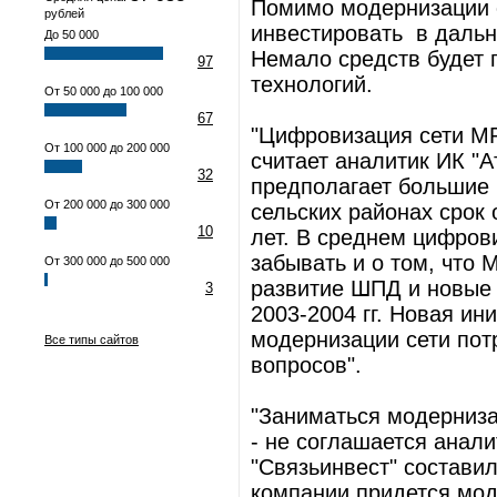
Помимо модернизации се
рублей
инвестировать в дальн
До 50 000
Немало средств будет п
97
технологий.
От 50 000 до 100 000
67
"Цифровизация сети МРК
От 100 000 до 200 000
считает аналитик ИК "А
32
предполагает большие 
От 200 000 до 300 000
сельских районах срок
10
лет. В среднем цифров
забывать и о том, что 
От 300 000 до 500 000
развитие ШПД и новые 
3
2003-2004 гг. Новая ин
модернизации сети потр
Все типы сайтов
вопросов".
"Заниматься модерниза
- не соглашается анали
"Связьинвест" составил
компании придется моде