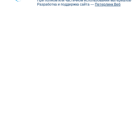
При полном или частичном использовании материалов с
Разработка и поддержка сайта —
Петерлинк Веб