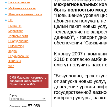
Безопасность
межрегиональных ком
Мобильная связь
быть полностью модер
Фиксированная связь
"Повышение уровня циф
абонентам получать не
ПО
целый пакет новых услуг
Рынок ПК
телевидение по запросу
Маркетинг
Торговые сети
данных)", - говорит д
Оборудование
обеспечения "Связьинв
Outsourcing
Кадры
К концу 2007 г. компан
Регулирование
2010 г. согласно амби
Финансы
смогут получить пакет 
Web
"Безусловно, срок оку
CMS Magazine: стоимость
от запуска новых услуг
создания корп. сайта в
Приволжском ФО
доведение уровня цифр
государственной важно
Город:
инфраструктуры, на кот
57 958
Средняя цена: