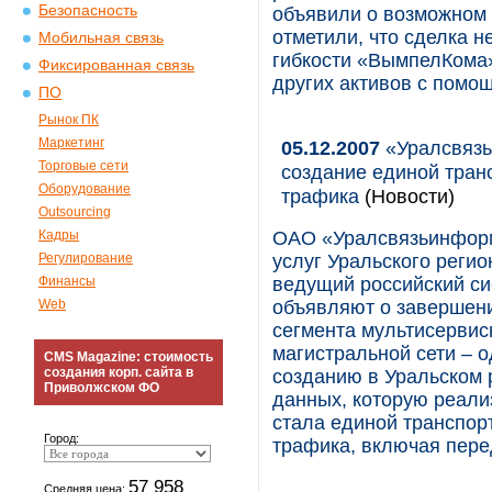
Безопасность
объявили о возможном 
отметили, что сделка 
Мобильная связь
гибкости «ВымпелКома»
Фиксированная связь
других активов с помо
ПО
Рынок ПК
Маркетинг
05.12.2007
«Уралсвязь
Торговые сети
создание единой тран
Оборудование
трафика
(Новости)
Outsourcing
Кадры
ОАО «Уралсвязьинформ
Регулирование
услуг Уральского регио
Финансы
ведущий российский си
Web
объявляют о завершени
сегмента мультисервис
магистральной сети – 
CMS Magazine: стоимость
создания корп. сайта в
созданию в Уральском 
Приволжском ФО
данных, которую реали
стала единой транспор
Город:
трафика, включая пере
57 958
Средняя цена: