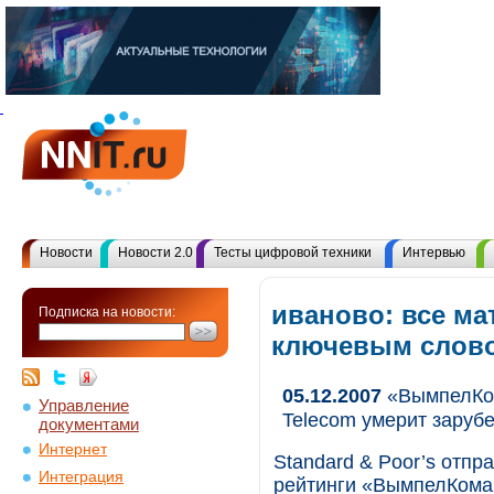
Новости
Новости 2.0
Тесты цифровой техники
Интервью
иваново: все ма
Подписка на новости:
ключевым слов
05.12.2007
«ВымпелКом
Управление
Telecom умерит заруб
документами
Интернет
Standard & Poor’s отп
Интеграция
рейтинги «ВымпелКома»