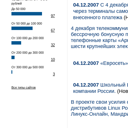
рублей
04.12.2007
С 4 декабр
До 50 000
через терминалы само
97
внесенного платежа
(Н
От 50 000 до 100 000
4 декабря телекоммуни
67
бессрочную бонусную 
От 100 000 до 200 000
телефонные карты «Ар
32
шести крупнейших элек
От 200 000 до 300 000
10
04.12.2007
«Евросеть»
От 300 000 до 500 000
3
04.12.2007
Школьный Li
Все типы сайтов
компании России.
(Нов
В проекте свои усилия
дистрибутивов Linux Р
Линукс-Онлайн, Мандри