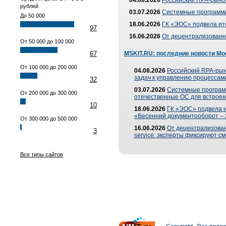
04.08.2026
Российский RPA-рынок
рублей
03.07.2026
Системные программи
До 50 000
18.06.2026
ГК «ЭОС» подвела ит
97
16.06.2026
От децентрализованно
От 50 000 до 100 000
67
MSKIT.RU: последние новости Мо
От 100 000 до 200 000
04.08.2026
Российский RPA-рын
задач к управлению процессами
32
03.07.2026
Системные програм
От 200 000 до 300 000
отечественные ОС для встроен
10
18.06.2026
ГК «ЭОС» подвела 
«Весенний документооборот –
От 300 000 до 500 000
16.06.2026
От децентрализованн
3
service: эксперты фиксируют с
Все типы сайтов