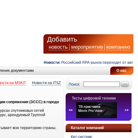
Добавить
новость
мероприятие
компанию
Новости:
Российский RPA-рынок переходит от автомат
ление документами
О нас
ости на MSKIT
Новости на ITSZ
Поиск:
Тесты цифровой техники
ции сопряжения (ЗССС) в городе
урсах спутниковых сетей
урс, арендуемый Группой
атывает всю территорию страны.
Каталог компаний
Кит-системс