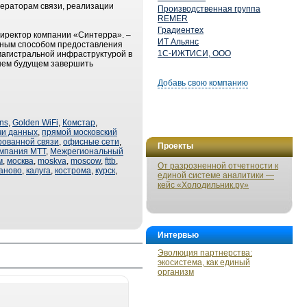
ператорам связи, реализации
Производственная группа
REMER
Градиентех
директор компании «Синтерра». –
ИТ Альянс
ожным способом предоставления
1С-ИЖТИСИ, ООО
магистральной инфраструктурой в
йшем будущем завершить
Добавь свою компанию
ns
,
Golden WiFi
,
Комстар
,
чи данных
,
прямой московский
рованной связи
,
офисные сети
,
Проекты
мпания МТТ
,
Межрегиональный
м
,
москва
,
moskva
,
moscow
,
fttb
,
От разрозненной отчетности к
аново
,
калуга
,
кострома
,
курск
,
единой системе аналитики —
кейс «Холодильник.ру»
Интервью
Эволюция партнерства:
экосистема, как единый
организм