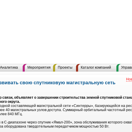
Аналитика
Мероприятия
Проекты
Каталог компаний
Управ
Нов
звивать свою спутниковую магистральную сеть
р связи, объявляет о завершении строительства земной спутниковой стан
ого округа.
водной составляющей магистральной сети «Синтерры», базирующейся на рес
ее 40 магистральных узлов доступа. Суммарный орбитальный частотный рес
олее 840 МГц.
 в С-диапазоне через спутник «Ямал-200», зона обслуживания которого охв
тра оборудована твердотельным передатчиком мощностью 50 Вт.