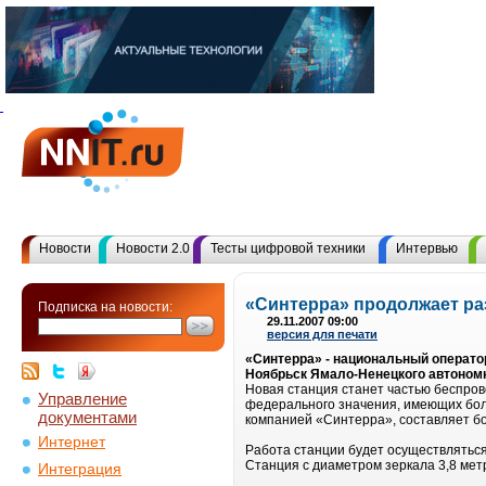
Новости
Новости 2.0
Тесты цифровой техники
Интервью
«Синтерра» продолжает ра
Подписка на новости:
29.11.2007 09:00
версия для печати
«Синтерра» - национальный операто
Ноябрьск Ямало-Ненецкого автономн
Новая станция станет частью беспро
Управление
федерального значения, имеющих бол
документами
компанией «Синтерра», составляет б
Интернет
Работа станции будет осуществляться
Станция с диаметром зеркала 3,8 ме
Интеграция