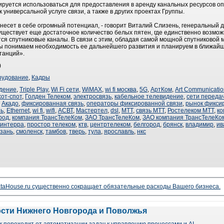
руется использоваться для предоставления в аренду канальных ресурсов о
 универсальной услуге связи, а также в других проектах Группы.
 несет в себе огромный потенциал, - говорит Виталий Слизень, генеральный 
уществует еще достаточное количество белых пятен, где единственно возм
ся спутниковые каналы. В связи с этим, обладая самой мощной спутниковой 
мы понимаем необходимость ее дальнейшего развития и планируем в ближа
танций».
)
рудование
,
Кадры
дение
,
Triple Play
,
Wi Fi сети
,
WiMAX
,
wi fi москва
,
5G
,
АртКом
,
Art Communicatio
хот-спот
,
Голден Телеком
,
электросвязь
,
кабельное телевидение
,
сети переда
,
Акадо
,
фиксированная связь
,
операторы фиксированной связи
,
рынок фикси
зь
,
Ethernet
,
wi fi
,
wifi
,
АСВТ
,
Мастертел
,
dsl
,
МТТ
,
связь МТТ
,
Ростелеком МТТ
,
ко
род
,
компания ТрансТелеКом
,
ЗАО ТрансТелеКом
,
ЗАО компания ТрансТелеКо
синтерра
,
простор телеком
,
ктв
,
центртелеком
,
белгород
,
брянск
,
владимир
,
ив
зань
,
смоленск
,
тамбов
,
тверь
,
тула
,
ярославль
,
нкс
taHouse.ru существенно сокращает обязательные расходы Вашего бизнеса.
ости Нижнего Новгорода и Поволжья