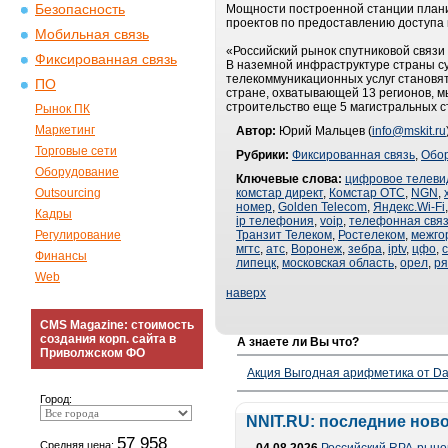
Безопасность
Мощности построенной станции плани
проектов по предоставлению доступа к
Мобильная связь
«Российский рынок спутниковой связи
Фиксированная связь
В наземной инфраструктуре страны с
телекоммуникационных услуг становят
ПО
стране, охватывающей 13 регионов, 
строительство еще 5 магистральных с
Рынок ПК
Маркетинг
Автор:
Юрий Мальцев (
info@mskit.ru
Торговые сети
Рубрики:
Фиксированная связь
,
Обо
Оборудование
Ключевые слова:
цифровое телеви
Outsourcing
комстар директ
,
Комстар ОТС
,
NGN
,
номер
,
Golden Telecom
,
Яндекс.Wi-Fi
Кадры
ip телефония
,
voip
,
телефонная свя
Регулирование
Транзит Телеком
,
Ростелеком
,
межго
мгтс
,
атс
,
Воронеж
,
зебра
,
iptv
,
цфо
,
Финансы
липецк
,
московская область
,
орел
,
ря
Web
наверх
CMS Magazine: стоимость
создания корп. сайта в
А знаете ли Вы что?
Приволжском ФО
Акция Выгодная арифметика от Da
Город:
NNIT.RU: последние нов
57 958
Средняя цена: