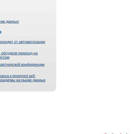
ынке данных
а
реходит от автоматизации
 обсудили переход на
истем
партнерской конференции
оса к governed self-
парадигмы на рынке данных