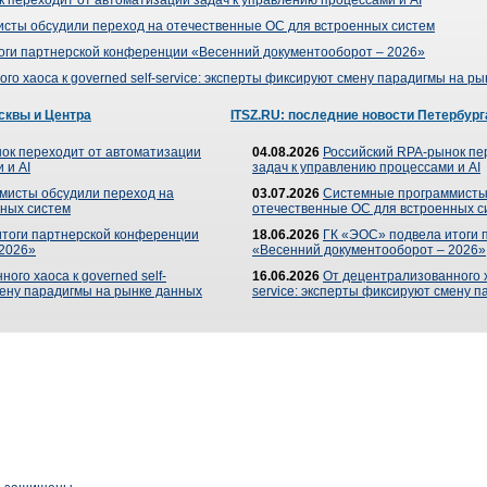
 переходит от автоматизации задач к управлению процессами и AI
сты обсудили переход на отечественные ОС для встроенных систем
оги партнерской конференции «Весенний документооборот – 2026»
го хаоса к governed self-service: эксперты фиксируют смену парадигмы на р
сквы и Центра
ITSZ.RU: последние новости Петербург
ок переходит от автоматизации
04.08.2026
Российский RPA-рынок пе
 и AI
задач к управлению процессами и AI
мисты обсудили переход на
03.07.2026
Системные программисты
ных систем
отечественные ОС для встроенных с
итоги партнерской конференции
18.06.2026
ГК «ЭОС» подвела итоги 
 2026»
«Весенний документооборот – 2026»
ого хаоса к governed self-
16.06.2026
От децентрализованного ха
мену парадигмы на рынке данных
service: эксперты фиксируют смену 