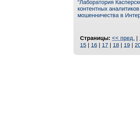
"Лаборатория Касперск
контентных аналитиков 
мошенничества в Интер
Страницы:
<< пред.
|
15
|
16
|
17
|
18
|
19
|
2