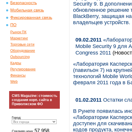
Безопасность
Security 9. В дополнен
обновленное решение т
Мобильная связь
BlackBerry, защищая н
Фиксированная связь
владельцев устройств.
ПО
Рынок ПК
Маркетинг
09.02.2011
«Лаборатор
Торговые сети
Mobile Security 9 для 
Оборудование
Congress 2011
(Новост
Outsourcing
Кадры
«Лаборатория Касперск
Регулирование
(павильон 7) на крупн
Финансы
технологий Mobile Worl
Web
февраля 2011 года в Б
CMS Magazine: стоимость
01.02.2011
Остатки сл
создания корп. сайта в
Приволжском ФО
В Рунете появилась ин
«Лаборатории Касперск
Город:
доступен для скачиван
кодов продукта, конечн
57 958
Средняя цена: