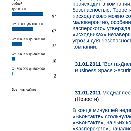
происходит в компани
рублей
безопасностью. Теорет
До 50 000
«исходников» можно со
97
маловероятно, особенно
От 50 000 до 100 000
Касперского» утвержда
67
«исходниках» незаверш
От 100 000 до 200 000
угрозы для безопаснос
32
компании.
От 200 000 до 300 000
10
31.01.2011
"Волга-Днеп
От 300 000 до 500 000
Business Space Securit
3
Все типы сайтов
31.01.2011
Медиаплеер
(Новости)
В конце минувшей неде
«ВКонтакте» столкнула
«ВКонтакте», на чьих 
«Касперского», начали