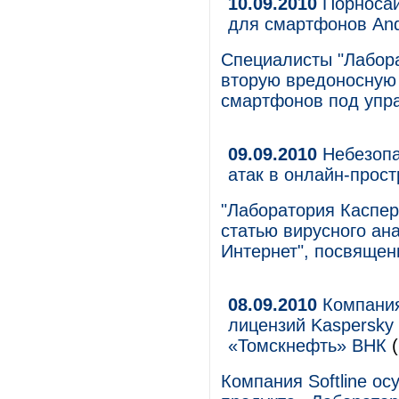
10.09.2010
Порносай
для смартфонов And
Специалисты "Лабора
вторую вредоносную 
смартфонов под упр
09.09.2010
Небезопа
атак в онлайн-прос
"Лаборатория Каспер
статью вирусного ан
Интернет", посвящен
08.09.2010
Компания 
лицензий Kaspersky 
«Томскнефть» ВНК
(
Компания Softline о