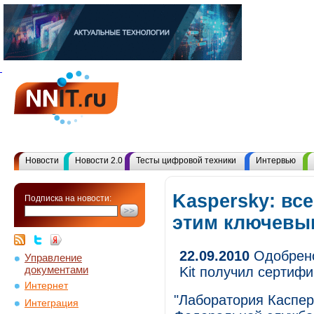
Новости
Новости 2.0
Тесты цифровой техники
Интервью
Kaspersky: вс
Подписка на новости:
этим ключевы
22.09.2010
Одобрено 
Управление
документами
Kit получил сертиф
Интернет
"Лаборатория Каспер
Интеграция