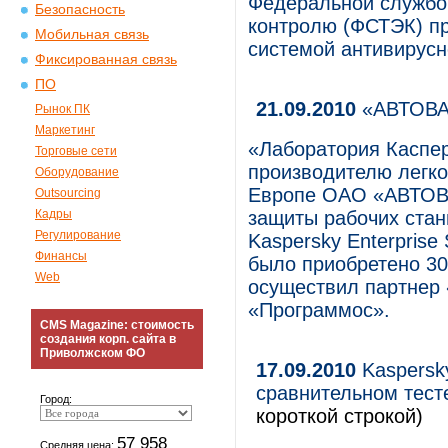
Федеральной службой
Безопасность
контролю (ФСТЭК) п
Мобильная связь
системой антивирусно
Фиксированная связь
ПО
21.09.2010
«АВТОВАЗ
Рынок ПК
Маркетинг
«Лаборатория Каспер
Торговые сети
производителю легко
Оборудование
Европе ОАО «АВТОВА
Outsourcing
Кадры
защиты рабочих стан
Регулирование
Kaspersky Enterprise
Финансы
было приобретено 30
Web
осуществил партнер 
«Программос».
CMS Magazine: стоимость
создания корп. сайта в
Приволжском ФО
17.09.2010
Kaspersky
сравнительном тест
Город:
короткой строкой)
57 958
Средняя цена: