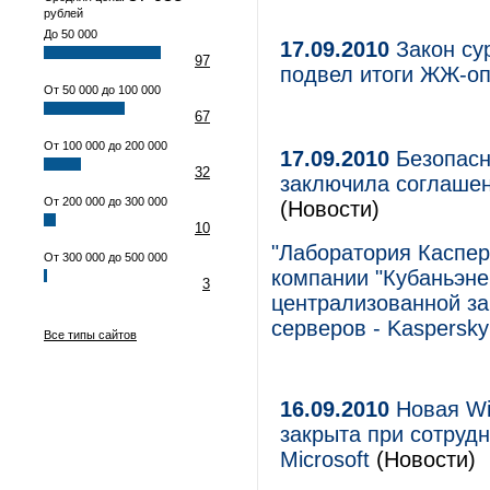
рублей
До 50 000
17.09.2010
Закон сур
97
подвел итоги ЖЖ-о
От 50 000 до 100 000
67
От 100 000 до 200 000
17.09.2010
Безопасна
32
заключила соглашен
От 200 000 до 300 000
(Новости)
10
"Лаборатория Каспер
От 300 000 до 500 000
компании "Кубаньэне
3
централизованной з
серверов - Kaspersky
Все типы сайтов
16.09.2010
Новая Wi
закрыта при сотрудн
Microsoft
(Новости)