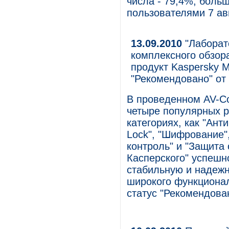
числа - 79,4%; боль
пользователями 7 авг
13.09.2010
"Лаборато
комплексного обзо
продукт Kaspersky Mo
"Рекомендовано" от
В проведенном AV-Co
четыре популярных р
категориях, как "Ант
Lock", "Шифрование"
контроль" и "Защита 
Касперского" успешн
стабильную и надежн
широкого функционал
статус "Рекомендова