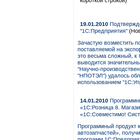
короткой строкой)
19.01.2010
Подтвержде
"1С:Предприятия"
(Нов
Зачастую возместить п
поставляемой на экспор
это весьма сложный, к 
выводится значительн
"Научно-производствен
"НПОТЭЛ") удалось обл
использованием "1С:Уп
14.01.2010
Программны
«1С:Розница 8. Магаз
«1С:Совместимо! Сис
Программный продукт к
автозапчастей», получ
программ 1С:Предприя