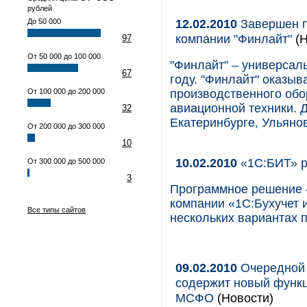
рублей
12.02.2010
Завершен п
До 50 000
компании "Финлайт"
(Н
97
От 50 000 до 100 000
"Финлайт" – универсал
67
году. "Финлайт" оказыв
От 100 000 до 200 000
производственного обо
авиационной техники. 
32
Екатеринбурге, Ульянов
От 200 000 до 300 000
10
10.02.2010
«1С:БИТ» р
От 300 000 до 500 000
3
Программное решение «
компании «1С:Бухучет и
Все типы сайтов
нескольких вариантах 
09.02.2010
Очередной 
содержит новый функци
МСФО
(Новости)