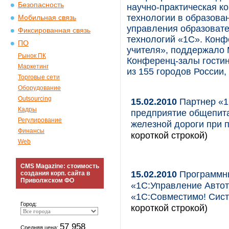
Безопасность
научно-практическая 
технологии в образова
Мобильная связь
управления образоват
Фиксированная связь
технологий «1С». Конф
ПО
учителя», поддержало 
Рынок ПК
Конференц-залы гостин
Маркетинг
из 155 городов России,
Торговые сети
Оборудование
Outsourcing
15.02.2010
Партнер «1
Кадры
предприятие общепита
Регулирование
железной дороги при
Финансы
короткой строкой)
Web
CMS Magazine: стоимость
15.02.2010
Программны
создания корп. сайта в
Приволжском ФО
«1С:Управление Автот
«1С:Совместимо! Сист
Город:
короткой строкой)
57 958
Средняя цена: