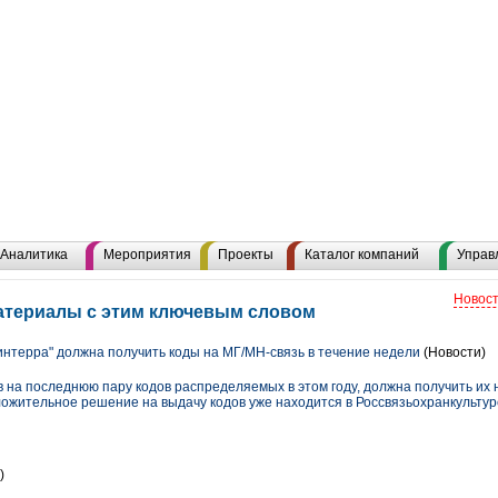
Аналитика
Мероприятия
Проекты
Каталог компаний
Управ
Новост
атериалы с этим ключевым словом
интерра" должна получить коды на МГ/МН-связь в течение недели
(Новости)
в на последнюю пару кодов распределяемых в этом году, должна получить их 
жительное решение на выдачу кодов уже находится в Россвязьохранкультур
)