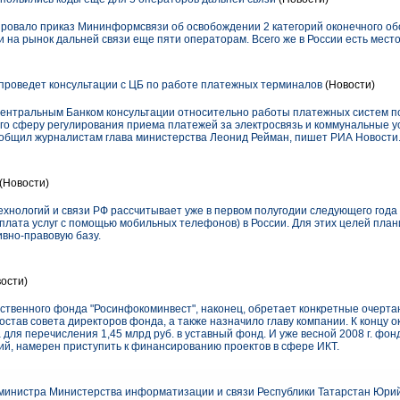
ровало приказ Мининформсвязи об освобождении 2 категорий оконечного об
и на рынок дальней связи еще пяти операторам. Всего же в России есть мест
роведет консультации с ЦБ по работе платежных терминалов
(Новости)
нтральным Банком консультации относительно работы платежных систем по
го сферу регулирования приема платежей за электросвязь и коммунальные у
общил журналистам глава министерства Леонид Рейман, пишет РИА Новости
(Новости)
нологий и связи РФ рассчитывает уже в первом полугодии следующего года 
плата услуг с помощью мобильных телефонов) в России. Для этих целей план
вно-правовую базу.
ости)
твенного фонда "Росинфокоминвест", наконец, обретает конкретные очертани
став совета директоров фонда, а также назначило главу компании. К концу ок
 для перечисления 1,45 млрд руб. в уставный фонд. И уже весной 2008 г. фон
ний, намерен приступить к финансированию проектов в сфере ИКТ.
министра Министерства информатизации и связи Республики Татарстан Юри