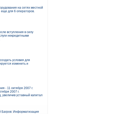
орудования на сетях местной
о еще для 6 операторов.
сле вступления в силу
слуги некредитными
.
создать условия для
ируется изменить и
я - 11 октября 2007 г.
тября 2007 г.
д, увеличив уставный капитал
й Багров: Информатизация