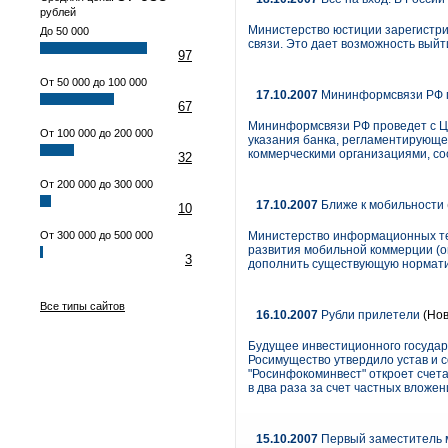
рублей
Министерство юстиции зарегистри
До 50 000
связи. Это дает возможность выйт
97
От 50 000 до 100 000
17.10.2007
Мининформсвязи РФ п
67
Мининформсвязи РФ проведет с Це
От 100 000 до 200 000
указания банка, регламентирующе
коммерческими организациями, со
32
От 200 000 до 300 000
17.10.2007
Ближе к мобильности
10
От 300 000 до 500 000
Министерство информационных тех
развития мобильной коммерции (о
3
дополнить существующую нормати
Все типы сайтов
16.10.2007
Рубли прилетели
(Нов
Будущее инвестиционного государс
Росимущество утвердило устав и со
"Росинфокоминвест" откроет счета
в два раза за счет частных вложе
15.10.2007
Первый заместитель 