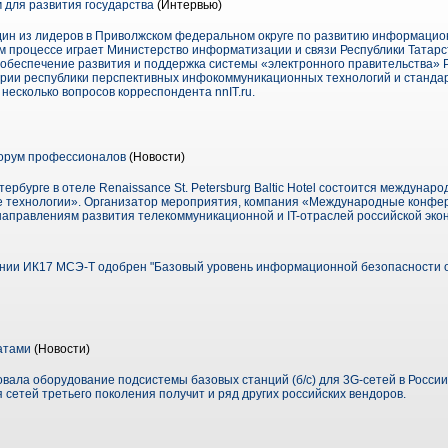
 для развития государства
(Интервью)
один из лидеров в Приволжском федеральном округе по развитию информацио
м процессе играет Министерство информатизации и связи Республики Татарст
, обеспечение развития и поддержка системы «электронного правительства» 
рии республики перспективных инфокоммуникационных технологий и станда
несколько вопросов корреспондента nnIT.ru.
Форум профессионалов
(Новости)
етербурге в отеле Renaissance St. Petersburg Baltic Hotel состоится междунар
е технологии». Организатор мероприятия, компания «Международные конфе
аправлениям развития телекоммуникационной и IT-отраслей российской эко
нии ИК17 МСЭ-Т одобрен "Базовый уровень информационной безопасности о
атами
(Новости)
вала оборудование подсистемы базовых станций (б/с) для 3G-сетей в России
сетей третьего поколения получит и ряд других российских вендоров.