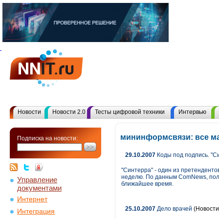
Новости
Новости 2.0
Тесты цифровой техники
Интервью
мининформсвязи: все м
Подписка на новости:
29.10.2007
Коды под подпись. "С
"Синтерра" - один из претенденто
неделю. По данным ComNews, поло
Управление
ближайшее время.
документами
Интернет
25.10.2007
Дело врачей
(Новости
Интеграция