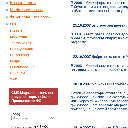
Безопасность
В 2008 г. Мининформсвязи начнет
Рейман в рамках ежегодного меж
Мобильная связь
выйдет на качественно новый уров
Фиксированная связь
ПО
25.10.2007
Быстрое реагирование
Рынок ПК
"Связьинвест" разработал схему 
Маркетинг
образом, госхолдинг оперативно
реформу.
Торговые сети
Оборудование
Outsourcing
22.10.2007
Добро пожаловать в 
Кадры
В 2008 г. Мининформсвязи выпуст
Регулирование
альтернативных операторов к сет
Финансы
Web
18.10.2007
Мобилизация зоновой
CMS Magazine: стоимость
Сотовые операторы стали полноце
создания корп. сайта в
фиксированной связи на сотовую ч
Приволжском ФО
идти через фиксированную зоновую
фиксированного зонового оператор
присоединения сетей электросвязи
Город:
57 958
Средняя цена:
18.10.2007
Все на вход. В России