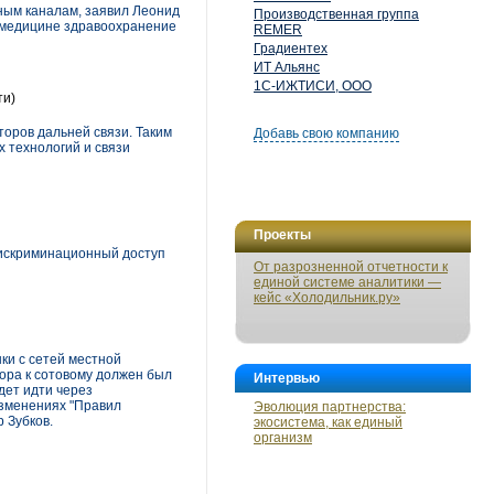
ным каналам, заявил Леонид
Производственная группа
емедицине здравоохранение
REMER
Градиентех
ИТ Альянс
1С-ИЖТИСИ, ООО
ти)
оров дальней связи. Таким
Добавь свою компанию
 технологий и связи
Проекты
дискриминационный доступ
От разрозненной отчетности к
единой системе аналитики —
кейс «Холодильник.ру»
ки с сетей местной
тора к сотовому должен был
Интервью
дет идти через
изменениях "Правил
Эволюция партнерства:
 Зубков.
экосистема, как единый
организм