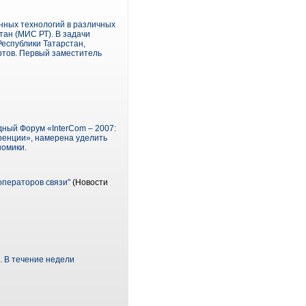
нных технологий в различных
ан (МИС РТ). В задачи
Республики Татарстан,
ртов. Первый заместитель
одный Форум «InterCom – 2007:
ренции», намерена уделить
номики.
ператоров связи"
(Новости
. В течение недели