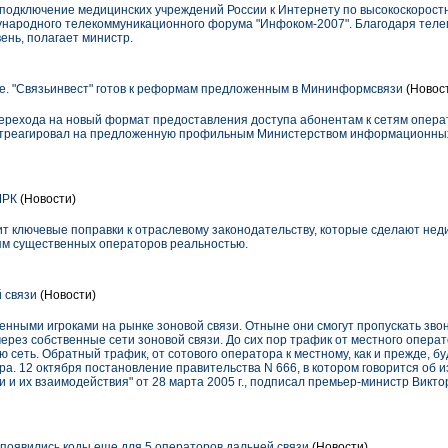
 подключение медицинских учреждений России к Интернету по высокоскорост
дународного телекоммуникационного форума "Инфоком-2007". Благодаря тел
ень, полагает министр.
. "Связьинвест" готов к реформам предложенным в Мининформсвязи
(Новос
перехода на новый формат предоставления доступа абонентам к сетям операт
 отреагировал на предложенную профильным Министерством информационных
МРК
(Новости)
ит ключевые поправки к отраслевому законодательству, которые сделают не
ям существенных операторов реальностью.
 связи
(Новости)
нными игроками на рынке зоновой связи. Отныне они смогут пропускать звон
ерез собственные сети зоновой связи. До сих пор трафик от местного опера
 сеть. Обратный трафик, от сотового оператора к местному, как и прежде, бу
а. 12 октября постановление правительства N 666, в котором говорится об 
 и их взаимодействия" от 28 марта 2005 г., подписал премьер-министр Виктор
 появились коды еще для 5 операторов дальней связи
(Новости)