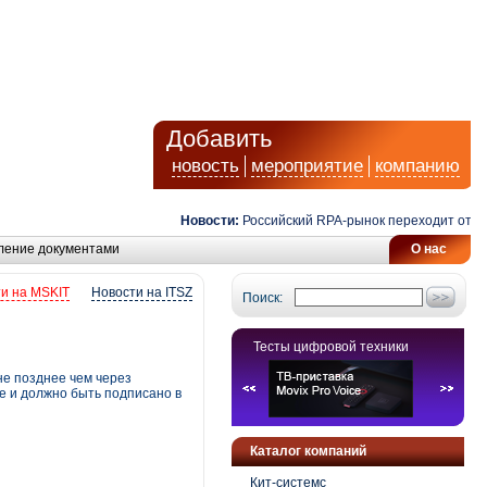
Добавить
новость
мероприятие
компанию
Новости:
Российский RPA-рынок переходит от автом
ление документами
О нас
и на MSKIT
Новости на ITSZ
Поиск:
Тесты цифровой техники
не позднее чем через
е и должно быть подписано в
Каталог компаний
Кит-системс