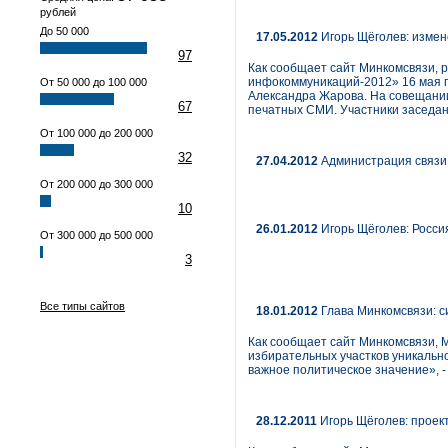
рублей
До 50 000
17.05.2012
Игорь Щёголев: изме
97
Как сообщает сайт Минкомсвязи, 
инфокоммуникаций-2012» 16 мая п
От 50 000 до 100 000
Александра Жарова. На совещании
67
печатных СМИ. Участники заседан
От 100 000 до 200 000
32
27.04.2012
Администрация связи 
От 200 000 до 300 000
10
26.01.2012
Игорь Щёголев: Росси
От 300 000 до 500 000
3
Все типы сайтов
18.01.2012
Глава Минкомсвязи: с
Как сообщает сайт Минкомсвязи, 
избирательных участков уникально
важное политическое значение», 
28.12.2011
Игорь Щёголев: проек