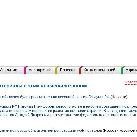
Аналитика
Мероприятия
Проекты
Каталог компаний
Управ
Новост
атериалы с этим ключевым словом
вой связи» будет рассмотрен на весенней сессии Госдумы РФ
(Новости)
омсвязи РФ Николай Никифоров принял участие в рабочем совещании под пре
ева по вопросам перспектив развития почтовой отрасли. В совещании также
ельства Аркадий Дворкович и представители федеральных органов исполнит
вязи по поводу обязательной регистрации web-порталов
(Новости короткой 