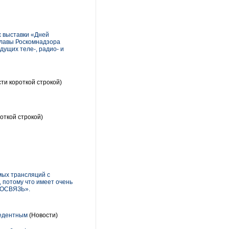
 выставки «Дней
главы Роскомнадзора
ущих теле-, радио- и
ти короткой строкой)
откой строкой)
мых трансляций с
 потому что имеет очень
ПРОСВЯЗЬ».
цедентным
(Новости)