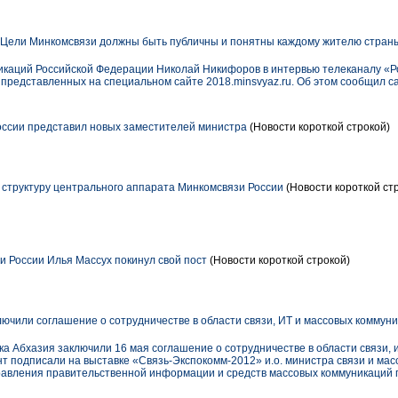
"Цели Минкомсвязи должны быть публичны и понятны каждому жителю стран
икаций Российской Федерации Николай Никифоров в интервью телеканалу «Ро
 представленных на специальном сайте 2018.minsvyaz.ru. Об этом сообщил с
ссии представил новых заместителей министра
(Новости короткой строкой)
структуру центрального аппарата Минкомсвязи России
(Новости короткой ст
 России Илья Массух покинул свой пост
(Новости короткой строкой)
лючили соглашение о сотрудничестве в области связи, ИТ и массовых коммун
ка Абхазия заключили 16 мая соглашение о сотрудничестве в области связи
т подписали на выставке «Связь-Экспокомм-2012» и.о. министра связи и ма
равления правительственной информации и средств массовых коммуникаций 