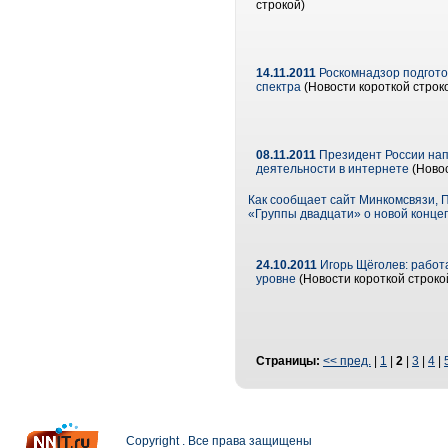
строкой)
14.11.2011
Роскомнадзор подгото
спектра
(Новости короткой строк
08.11.2011
Президент России нап
деятельности в интернете
(Ново
Как сообщает сайт Минкомсвязи, 
«Группы двадцати» о новой концеп
24.10.2011
Игорь Щёголев: работ
уровне
(Новости короткой строко
Страницы:
<< пред.
|
1
|
2
|
3
|
4
|
Copyright . Все права защищены