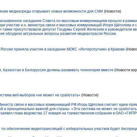
нение медиасреды открывает новые возможности для СМИ
(Новости)
расширенное заседание Совета по массовым коммуникациям прошло в рамках
ри участие и.о. министра связи и массовых коммуникаций Игоря Щёголева и 
 также присутствовали депутат Госдумы Сергей Железняк и руководители вед
ия обсудили актуальные вопросы развития медиаотрасли России.
России приняла участие в заседании МОКС «Интерспутник» в Кракове
(Новос
я, Казахстан и Белоруссия должны развивать технопарки вместе
(Новости кор
истема веб-выборов «не может не сработать»
(Новости)
Министр связи и массовых коммуникаций РФ Игорь Щёголев считает идею пря
й и принципиально важной для страны. «Эта система не может не сработать,
- заявил глава ведомства 17 января на торжественном собрании в ОАО «ГИ
т по обеспечению видеотрансляций с избирательных участков будет беспре