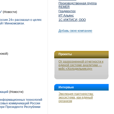
Производственная группа
REMER
Градиентех
ы"
(Новости)
ИТ Альянс
ссия 24» рассказал о целях
1С-ИЖТИСИ, ООО
айт Минкомсвязи.
Добавь свою компанию
рокой)
Проекты
От разрозненной отчетности к
единой системе аналитики —
кейс «Холодильник.ру»
Интервью
икаций
(Новости)
Эволюция партнерства:
экосистема, как единый
, информационных технологий
организм
ссовых коммуникаций России
при Президенте Республики