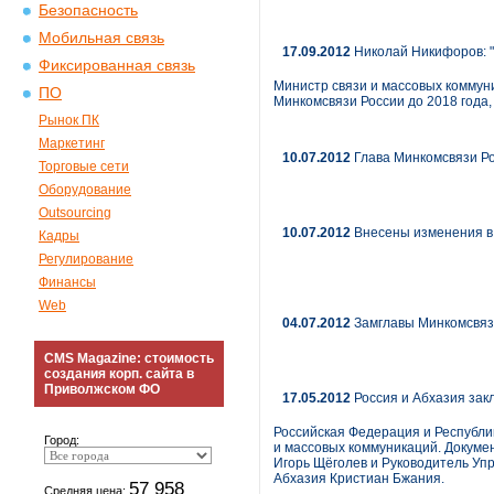
Безопасность
Мобильная связь
17.09.2012
Николай Никифоров: 
Фиксированная связь
Министр связи и массовых коммун
ПО
Минкомсвязи России до 2018 года,
Рынок ПК
Маркетинг
10.07.2012
Глава Минкомсвязи Ро
Торговые сети
Оборудование
Outsourcing
10.07.2012
Внесены изменения в 
Кадры
Регулирование
Финансы
Web
04.07.2012
Замглавы Минкомсвязи
CMS Magazine: стоимость
создания корп. сайта в
Приволжском ФО
17.05.2012
Россия и Абхазия зак
Российская Федерация и Республи
Город:
и массовых коммуникаций. Докумен
Игорь Щёголев и Руководитель Уп
Абхазия Кристиан Бжания.
57 958
Средняя цена: