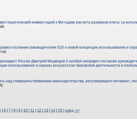
вил практический комментарий к Методике расчета размеров платы за испол
ой)
равил послание руководителям G20 о новой концепции использования и охра
сти)
Президент России Дмитрий Медведев 3 ноября направил послание руководите
ции использования и охраны результатов творческой деятельности в глобаль
ать над совершенствованием законодательства, регулирующего интернет, н
й)
5
|
6
|
7
|
8
|
9
|
10
|
11
|
12
|
13
|
14
|
15
|
след. >>