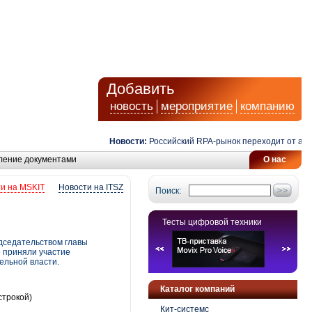
Добавить
новость
мероприятие
компанию
Новости:
Российский RPA-рынок переходит от автома
ление документами
О нас
и на MSKIT
Новости на ITSZ
Поиск:
Тесты цифровой техники
дседательством главы
 приняли участие
ельной власти.
Каталог компаний
строкой)
Кит-системс