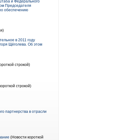
 штаба и Федерального
вом Председателя
по обеспечению
и)
ельное в 2011 году
горя Щёголева. Об этом
ороткой строкой)
короткой строкой)
го партнерства в отрасли
вание
(Новости короткой