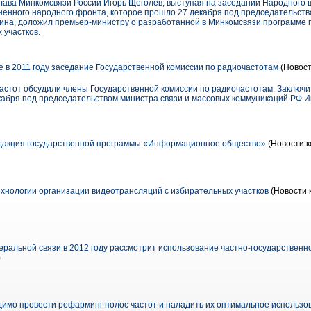
глава Минкомсвязи России Игорь Щёголев, выступая на заседании Народного
енного народного фронта, которое прошло 27 декабря под председательст
ина, доложил премьер-министру о разработанной в Минкомсвязи программе 
 участков.
 в 2011 году заседание Государственной комиссии по радиочастотам
(Новост
стот обсудили члены Государственной комиссии по радиочастотам. Заключит
кабря под председательством министра связи и массовых коммуникаций РФ И
дакция государственной программы «Информационное общество»
(Новости к
хнологии организации видеотрансляций с избирательных участков
(Новости 
ральной связи в 2012 году рассмотрит использование частно-государственно
)
имо провести рефарминг полос частот и наладить их оптимальное использо