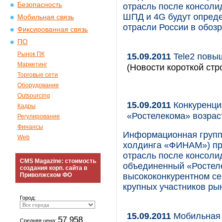
Безопасность
отрасль после консолид
ШПД и 4G будут опреде
Мобильная связь
отрасли России в обоз
Фиксированная связь
ПО
Рынок ПК
15.09.2011
Tele2 повы
Маркетинг
(Новости короткой стр
Торговые сети
Оборудование
Outsourcing
15.09.2011
Конкуренци
Кадры
«Ростелекома» возрас
Регулирование
Финансы
Информационная группа
Web
холдинга «ФИНАМ») пр
отрасль после консолид
CMS Magazine: стоимость
объединенный «Ростел
создания корп. сайта в
Приволжском ФО
высококонкурентном се
крупных участников ры
Город:
15.09.2011
Мобильная с
57 958
Средняя цена: