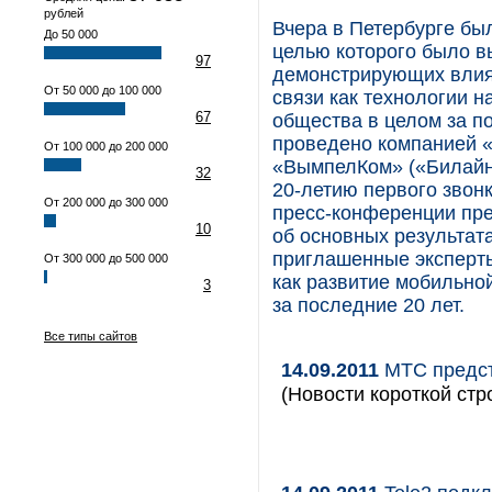
рублей
Вчера в Петербурге бы
До 50 000
целью которого было 
97
демонстрирующих влиян
От 50 000 до 100 000
связи как технологии н
67
общества в целом за п
проведено компанией «
От 100 000 до 200 000
«ВымпелКом» («Билайн»
32
20-летию первого звон
От 200 000 до 300 000
пресс-конференции пре
10
об основных результат
приглашенные эксперты
От 300 000 до 500 000
как развитие мобильно
3
за последние 20 лет.
Все типы сайтов
14.09.2011
МТС предст
(Новости короткой стр