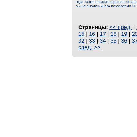
года также показал и рынок «план
выше аналогичного показателя 201
Страницы:
<< пред.
|
15
|
16
|
17
|
18
|
19
|
2
32
|
33
|
34
|
35
|
36
|
3
след. >>