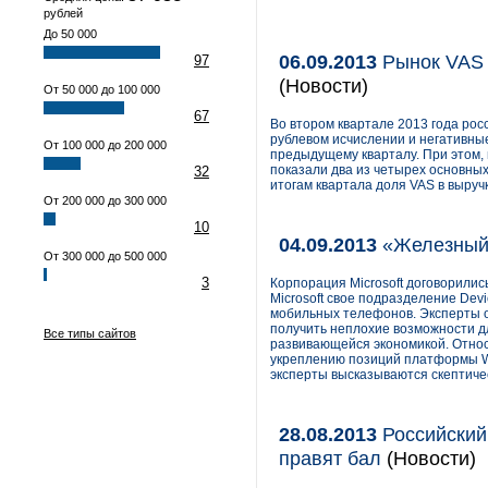
рублей
До 50 000
06.09.2013
Рынок VAS в
97
(Новости)
От 50 000 до 100 000
67
Во втором квартале 2013 года рос
рублевом исчислении и негативны
От 100 000 до 200 000
предыдущему кварталу. При этом, н
показали два из четырех основных
32
итогам квартала доля VAS в выруч
От 200 000 до 300 000
10
04.09.2013
«Железный»
От 300 000 до 500 000
3
Корпорация Microsoft договорились
Microsoft свое подразделение Dev
мобильных телефонов. Эксперты ож
получить неплохие возможности д
Все типы сайтов
развивающейся экономикой. Относ
укреплению позиций платформы W
эксперты высказываются скептиче
28.08.2013
Российский
правят бал
(Новости)