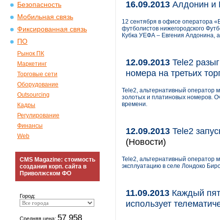
16.09.2013
Алдонин и К
Безопасность
Мобильная связь
12 сентября в офисе оператора «Б
футболистов нижегородского Футб
Фиксированная связь
Кубка УЕФА – Евгения Алдонина, 
ПО
Рынок ПК
12.09.2013
Tele2 разы
Маркетинг
номера на третьих тор
Торговые сети
Оборудование
Tele2, альтернативный оператор 
Outsourcing
золотых и платиновых номеров. Оч
времени.
Кадры
Регулирование
Финансы
12.09.2013
Tele2 запус
Web
(Новости)
Tele2, альтернативный оператор м
CMS Magazine: стоимость
эксплуатацию в селе Лондоко Бир
создания корп. сайта в
Приволжском ФО
11.09.2013
Каждый пят
Город:
использует телематич
57 958
Средняя цена: