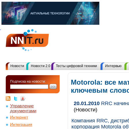
Новости
Новости 2.0
Тесты цифровой техники
Интервью
Motorola: все м
Подписка на новости:
ключевым слов
20.01.2010
RRC начинае
Управление
(Новости)
документами
Интернет
Компания RRC, дистриб
Интеграция
корпорация Motorola о