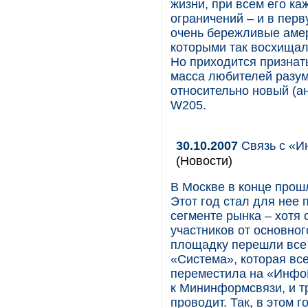
жизни, при всем его ка
ограничений – и в пер
очень бережливые амер
которыми так восхищал
Но приходится признат
масса любителей разум
относительно новый (ан
W205.
30.10.2007
Связь с «И
(Новости)
В Москве в конце про
Этот год стал для нее
сегменте рынка – хотя 
участников от основног
площадку перешли все 
«Система», которая вс
переместила на «ИнфоК
к Мининформсвязи, и т
проводит. Так, в этом 