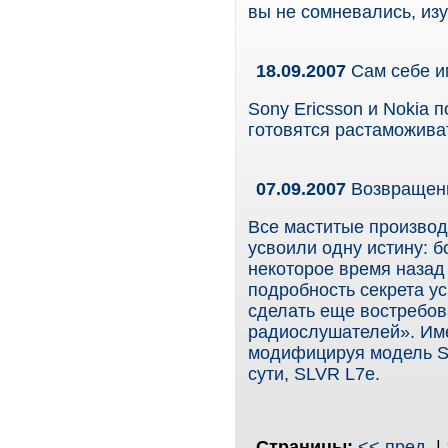
вы не сомневались, из
18.09.2007
Сам себе и
Sony Ericsson и Nokia
готовятся растаможива
07.09.2007
Возвращени
Все маститые производ
усвоили одну истину: б
некоторое время наза
подробность секрета у
сделать еще востребов
радиослушателей». Име
модифицируя модель S
сути, SLVR L7е.
Страницы:
<< пред.
|