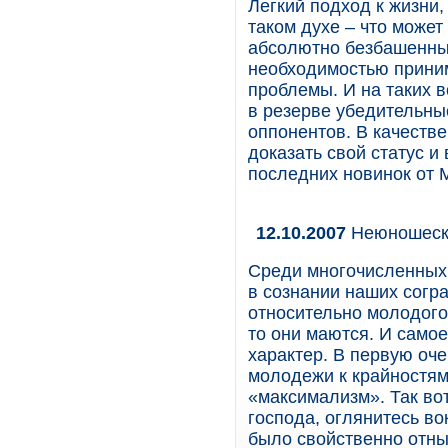
Легкий подход к жизни,
таком духе – что може
абсолютно безбашенный
необходимостью приним
проблемы. И на таких в
в резерве убедительны
оппонентов. В качеств
доказать свой статус и
последних новинок от M
12.10.2007
Неюношеск
Среди многочисленных
в сознании наших согр
относительно молодого 
то они маются. И самое
характер. В первую оч
молодежи к крайностям
«максимализм». Так во
господа, оглянитесь во
было свойственно отны