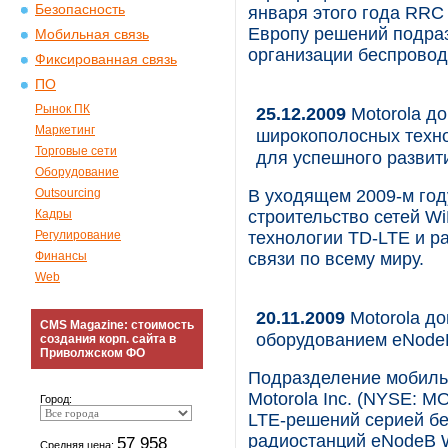
Безопасность
января этого года RRC
Европу решений подраз
Мобильная связь
организации беспровод
Фиксированная связь
ПО
Рынок ПК
25.12.2009
Motorola до
Маркетинг
широкополосных техно
Торговые сети
для успешного развит
Оборудование
Outsourcing
В уходящем 2009-м год
Кадры
строительство сетей W
Регулирование
технологии TD-LTE и 
Финансы
связи по всему миру.
Web
20.11.2009
Motorola д
CMS Magazine: стоимость
оборудованием eNode
создания корп. сайта в
Приволжском ФО
Подразделение мобиль
Motorola Inc. (NYSE: 
Город:
LTE-решений серией б
радиостанций eNodeB W
57 958
Средняя цена: