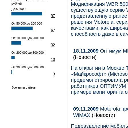
Модификация WBR 500 д
рублей
До 50 000
существующую серию 
представленную ранее 
97
решения Motorola, сер
От 50 000 до 100 000
качествами, как широч
67
способность даже в са
От 100 000 до 200 000
32
18.11.2009
Оптимум ММ
От 200 000 до 300 000
(Новости)
10
На открытии в Москве 
От 300 000 до 500 000
«Майкрософт» (Microsof
3
продемонстрировала р
работников ОПТИМУМ 
Все типы сайтов
примере мониторинга 
09.11.2009
Motorola пр
WiMAX
(Новости)
Подразделение мобиль