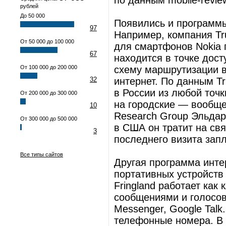
по данным mobile-revie
рублей
До 50 000
Появились и программы
97
Например, компания Tr
От 50 000 до 100 000
для смартфонов Nokia 
67
находится в точке дост
От 100 000 до 200 000
схему маршрутизации в
32
интернет. По данным T
в России из любой точк
От 200 000 до 300 000
на городские — вообще
10
Research Group Эльдар
От 300 000 до 500 000
в США он тратит на свя
3
последнего визита запл
Все типы сайтов
Другая программа инте
портативных устройств 
Fringland работает как
сообщениями и голосово
Messenger, Google Talk
телефонные номера. В 