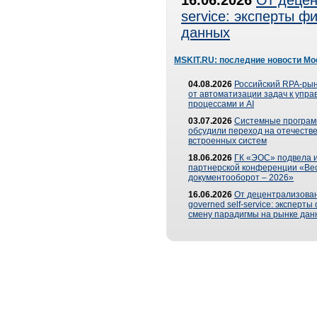
16.06.2026
От децен
service: эксперты 
данных
MSKIT.RU: последние новости Мо
04.08.2026
Российский RPA-рын
от автоматизации задач к упр
процессами и AI
03.07.2026
Системные програ
обсудили переход на отечеств
встроенных систем
18.06.2026
ГК «ЭОС» подвела и
партнерской конференции «Ве
документооборот – 2026»
16.06.2026
От децентрализован
governed self-service: эксперт
смену парадигмы на рынке дан