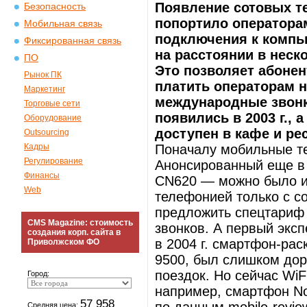
Появление сотовых те
Безопасность
попортило оператора
Мобильная связь
подключения к компь
Фиксированная связь
на расстоянии в неск
ПО
Это позволяет абонен
Рынок ПК
платить операторам 
Маркетинг
международные звонк
Торговые сети
появились в 2003 г., 
Оборудование
доступен в кафе и ре
Outsourcing
Кадры
Поначалу мобильные т
Регулирование
Анонсированный еще в 
Финансы
CN620 — можно было ис
Web
телефонией только с с
предложить спецтариф 
CMS Magazine: стоимость
звонков. А первый экс
создания корп. сайта в
в 2004 г. смартфон-рас
Приволжском ФО
9500, был слишком дор
поездок. Но сейчас Wi
Город:
например, смартфон Nok
57 958
Средняя цена: