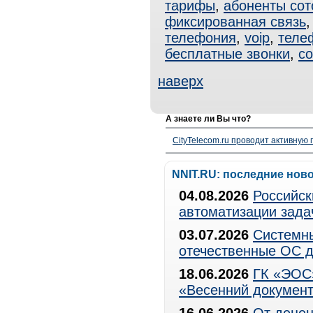
тарифы
,
абоненты сот
фиксированная связь
телефония
,
voip
,
теле
бесплатные звонки
,
с
наверх
А знаете ли Вы что?
CityTelecom.ru проводит активную
NNIT.RU: последние нов
04.08.2026
Российск
автоматизации зада
03.07.2026
Системны
отечественные ОС д
18.06.2026
ГК «ЭОС»
«Весенний документ