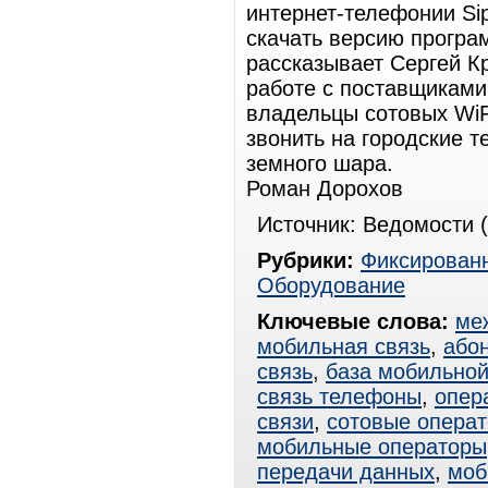
интернет-телефонии Sip
скачать версию програ
рассказывает Сергей К
работе с поставщиками
владельцы сотовых WiF
звонить на городские 
земного шара.
Роман Дорохов
Источник: Ведомости (
Рубрики:
Фиксированн
Оборудование
Ключевые слова:
ме
мобильная связь
,
або
связь
,
база мобильной
связь телефоны
,
опер
связи
,
сотовые опера
мобильные операторы
передачи данных
,
моб