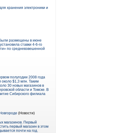
для хранения электроники и
е были размещены в июне
установила ставки 4-6-го
сети» по средневзвешенной
ервом полугодии 2008 года
 около $1,3 млн. Таким
оло 30 новых магазинов в
ровской области и Томске. В
звитие Сибирского филиала
 Новгороде
(Новости)
ых магазинов. Первый
стить первый магазин в этом
ывается почти на год.