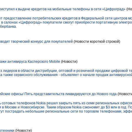
тупил к выдаче кредитов на мобильные телефоны в сети «Цифроград»
(Но
предоставление потребительских кредитов в Федеральной сети центров мо
 в салонах «Цифроград» покупатели смогут приобрести портативную электро
бербанка.
дит творческий конкурс для покупателей
(Новости короткой строкой)
ажи антивируса Касперского Mobile
(Новости)
з лидеров в области дистрибуции, оптовой и розничной продажи цифровой те
, а также сервисного обслуживания - объявляет о начале продаж антивирусн
ийские офисы/ Пять представительств ликвидируются до Нового года
(Новост
сотовых телефонов Nokia решил закрыть пять из семи региональных офисов 
в Москве и Новосибирске. Таким образом Nokia сэкономит до $3 млн в год. П
гут пострадать небольшие региональные сети по торговле телефонами, эффе
отехники
(Новости)