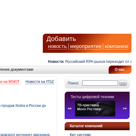
Добавить
новость
мероприятие
компанию
Новости:
Российский RPA-рынок переходит от автомат
ление документами
О нас
и на MSKIT
Новости на ITSZ
Поиск:
Тесты цифровой техники
 продаж Nokia в России до
Каталог компаний
ковского интернет-магазина
Кит-системс