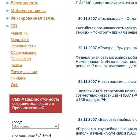
Безопасность
DИКСИС смогут оплачивать свои п
Мобильная связь
Фиксированная связь
30.11.2007
«Техносила» и «Фокст
ПО
Российская розничная сеть электр
техники «Фокстрот» приняли реше
Рынок ПК
Маркетинг
Торговые сети
30.11.2007
«Телефон.Ру» укрепля
Оборудование
Федеральная сеть магазинов моби
Outsourcing
Нижегородской области, в частнос
Кадры
регионе. В планах компании – да
Регулирование
Финансы
29.11.2007
Новая рекламная кам
Web
1 ноября 2007г. стартовала нов
совместных инвестиций «ПОЗИТРОН
CMS Magazine: стоимость
в 136 городах РФ.
создания корп. сайта в
Приволжском ФО
28.11.2007
«Евросеть» выбрала с
Город:
«Евросеть», крупнейшая розничная
дополнительных услуг связи (VAS
57 958
Средняя цена: