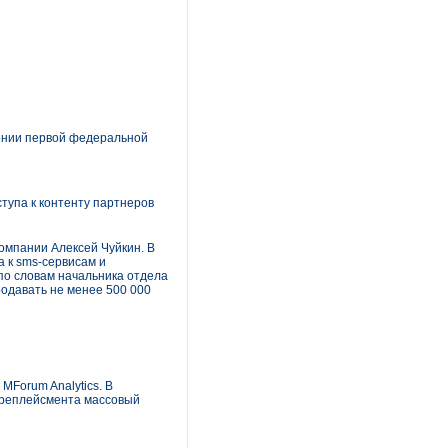
ении первой федеральной
тупа к контенту партнеров
омпании Алексей Чуйкин. В
 к sms-сервисам и
 по словам начальника отдела
одавать не менее 500 000
MForum Analytics. В
ре­плейсмента массовый