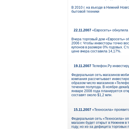
В 2010 г. на въезде в Нижний Нов
бытовой техники
22.11.2007
«Евросеть» обнулила 
Вчера торговый дом «Евросеть» о
2006 г. Чтобы инвесторы точно во
купонов в размере 0% годовых. Ст
цене вчера составила 14,17%.
19.11.2007
Телефон.Ру инвестиру
Федеральная сеть магазинов моби
компания рассчитывает инвестиров
образом число магазинов «Телефо
течение полугода. В ноябре-декаб
январе 2008 года планируется от
составят около $1,2 млн.
15.11.2007
«Техносила» проявитс
Федеральная сеть «Техносила» оп
магазин будет открыт в Нижнем в 
году, но из-за дефицита торговых