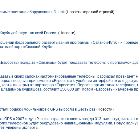
ямые поставки оборудования D-Link
(Новости короткой строкой)
луб» действует по всей России.
(Новости)
ершении федерального развертывания программы «Связной-Клуб» и провед
жателей карт «Связной-Клуб».
«Евросеть» вслед за «Связным» будет продавать телефоны с программой дос
давать в своих салонах кастомизированные телефоны, рассказал президент к
пециальное java-приложение «Евросеть» с удобным интерфейсом для доступа
 картинки, игры) от партнеров «Евросети». Первая партия таких телефонов,
Владимира Кудряшова, составит 150 000 шт., потом «Евросеть» намерена пр
рты/Продажи мобильников с GPS выросли в шесть раз
(Новости)
GPS в 2007 году в России вырастет в шесть раз, до 313 тыс. штук, считают в 
огих телефонов будет оборудовано навигационными модулями. Новую волну 
ует, уверены эксперты.