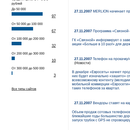
рублей
До 50 000
27.11.2007
MERLION начинает пр
97
От 50 000 до 100 000
67
27.11.2007
Программа «Связной-К
От 100 000 до 200 000
ГК «Связной» информирует о зав
акции «Больше в 10 раз!» для дер
32
От 200 000 до 300 000
27.11.2007
Телефон на прокачку/
10
(Новости)
От 300 000 до 500 000
В декабре «Евросеть» начнет про
3
них будет изначально «зашито» с
всевозможному контенту (мелодии,
мобильной коммерции «Евросети» 
таких телефонов за квартал.
Все типы сайтов
27.11.2007
Вендоры ставят на ка
Объем продаж сотовых телефонов с 
ближайшие годы большинство дор
запуск трубок с GPS не спровоцир