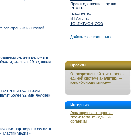
Производственная группа
REMER
Градиентех
ИТ Альянс
1С-ИЖТИСИ, ООО
же электроники и бытовой
Добавь свою компанию
альном округе в целом и в
области, ставшая 29 в данном
Проекты
От разрозненной отчетности к
единой системе аналитики —
кейс «Холодильник.ру»
 «ПОЗИТРОНИКА». Объем
атит более 92 млн. человек
Интервью
Эволюция партнерства:
экосистема, как единый
организм
ических партнеров в области
 «Пластик Медиа»