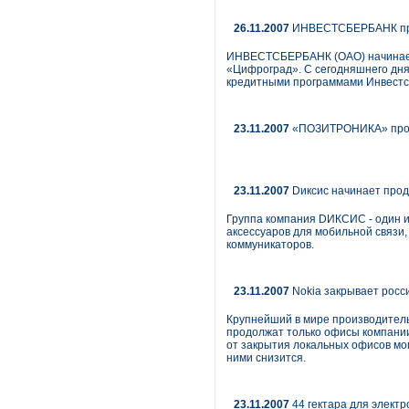
26.11.2007
ИНВЕСТСБЕРБАНК прис
ИНВЕСТСБЕРБАНК (ОАО) начинает 
«Цифроград». С сегодняшнего дня
кредитными программами Инвестс
23.11.2007
«ПОЗИТРОНИКА» прово
23.11.2007
Dиксис начинает прод
Группа компания DИКСИС - один и
аксессуаров для мобильной связи
коммуникаторов.
23.11.2007
Nokia закрывает росс
Крупнейший в мире производитель 
продолжат только офисы компании 
от закрытия локальных офисов мо
ними снизится.
23.11.2007
44 гектара для электр