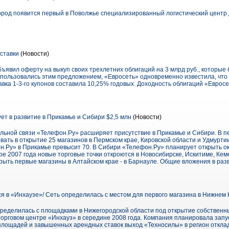
город появится первый в Поволжье специализированный логистический центр 
ставки
(Новости)
бъявил оферту на выкуп своих трехлетних облигаций на 3 млрд руб., которы
спользовались этим предложением, «Евросеть» одновременно известила, что 
авка 1-3-го купонов составила 10,25% годовых. Доходность облигаций «Евро
ет в развитие в Прикамье и Сибири $2,5 млн
(Новости)
льной связи «Телефон.Ру» расширяет присутствие в Прикамье и Сибири. В п
ать в открытие 25 магазинов в Пермском крае, Кировской области и Удмуртии
н.Ру» в Прикамье превысит 70. В Сибири «Телефон.Ру» планирует открыть ок
ре 2007 года новые торговые точки откроются в Новосибирске, Искитиме, Кеме
крыть первые магазины в Алтайском крае - в Барнауле. Общие вложения в ра
я в «Инхаузе»/ Сеть определилась с местом для первого магазина в Нижнем
ределилась с площадками в Нижегородской области под открытие собственн
торговом центре «Инхауз» в середине 2008 года. Компания планировала запу
 площадей и завышенных арендных ставок выход «Техносилы» в регион отклад