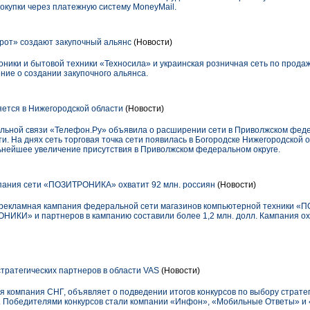
окупки через платежную систему MoneyMail.
рот» создают закупочный альянс
(Новости)
оники и бытовой техники «Техносила» и украинская розничная сеть по прода
ние о создании закупочного альянса.
ется в Нижегородской области
(Новости)
льной связи «Телефон.Ру» объявила о расширении сети в Приволжском федер
ти. На днях сеть торговая точка сети появилась в Богородске Нижегородской 
льнейшее увеличение присутствия в Приволжском федеральном округе.
пания сети «ПОЗИТРОНИКА» охватит 92 млн. россиян
(Новости)
ая рекламная кампания федеральной сети магазинов компьютерной техники
ИКИ» и партнеров в кампанию составили более 1,2 млн. долл. Кампания охв
тратегических партнеров в области VAS
(Новости)
 компания СНГ, объявляет о подведении итогов конкурсов по выбору стратег
). Победителями конкурсов стали компании «Инфон», «Мобильные Ответы» и