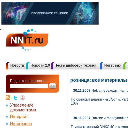
Новости
Новости 2.0
Тесты цифровой техники
Интервью
розница: все материалы
Подписка на новости:
30.11.2007
Nokia переходит на п
По оценкам аналитика J'Son & Par
10%
Управление
документами
Интернет
30.11.2007
Dиксис и Moneymail о
Интеграция
Группа компаний DИКСИС и компан