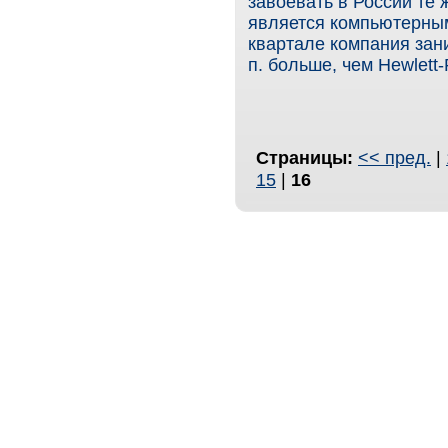
завоевать в России те 
является компьютерным
квартале компания зан
п. больше, чем Hewlett-
Страницы:
<< пред.
|
15
|
16