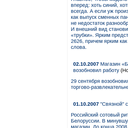
вперед: хоть синий, хо
всегда. А если уж прои
как выпуск сменных па
не недостаток разнообр
И внешний вид станови
«трубки». Ярким предс
2626, причем ярким как
слова.
02.10.2007
Магазин «Б
возобновил работу
(Но
29 сентября возобнов
торгово-развлекательно
01.10.2007
"Связной" 
Российский сотовый ри
Белоруссии. В минувшу
магазин. До конца 2008