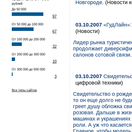
Новгороде.
(Новости к
рублей
До 50 000
97
03.10.2007
«ГудЛайн»:
От 50 000 до 100 000
(Новости)
67
От 100 000 до 200 000
Лидер рынка туристичес
32
продолжает диверсифик
салонов сотовой связи.
От 200 000 до 300 000
10
От 300 000 до 500 000
03.10.2007
Свидетельс
3
цифровой техники)
Все типы сайтов
Свидетельство о рожде
то он еще долго не буд
греет душу обложка сви
розовая. Дальше в жизн
машинах и украшениях 
роли. А уж что касаетс
Главное, чтобы модель