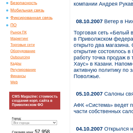
Безопасность
компании Андрея Рука
Мобильная связь
Фиксированная связь
08.10.2007
Ветер в Ни
ПО
Торговая сеть «Белый 
Рынок ПК
в Приволжском федерал
Маркетинг
открыто два магазина. 
Торговые сети
открытие состоялось в
Оборудование
работу точка продаж в
Outsourcing
Хаус» в Казани. Напом
Кадры
активную политику по з
Регулирование
Поволжье.
Финансы
Web
05.10.2007
Салоны свя
CMS Magazine: стоимость
создания корп. сайта в
АФК «Система» ведет п
Приволжском ФО
части собственных сало
Город:
04.10.2007
Открылся н
57 958
Средняя цена: