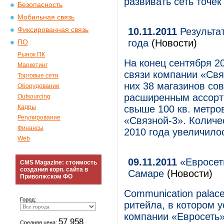
развивать сеть точе
Безопасность
Мобильная связь
Фиксированная связь
10.11.2011
Результат
года
(Новости)
ПО
Рынок ПК
На конец сентября 2
Маркетинг
связи компании «Свя
Торговые сети
них 38 магазинов со
Оборудование
расширенным ассорт
Outsourcing
Кадры
свыше 100 кв. метро
Регулирование
«Связной-3». Количе
Финансы
2010 года увеличило
Web
09.11.2011
«Евросеть
CMS Magazine: стоимость
создания корп. сайта в
Самаре
(Новости)
Приволжском ФО
Communication palac
Город:
ритейла, в котором 
компании «Евросеть»
57 958
Средняя цена: