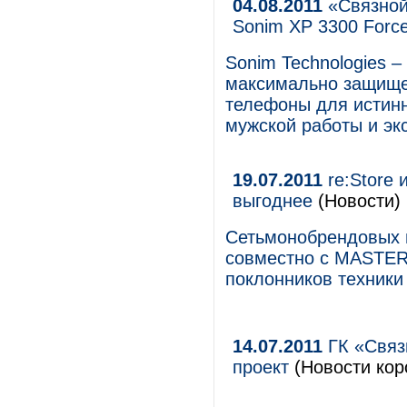
04.08.2011
«Связной
Sonim XP 3300 Forc
Sonim Technologies 
максимально защище
телефоны для истин
мужской работы и эк
19.07.2011
re:Store 
выгоднее
(Новости)
Cетьмонобрендовых ма
совместно с MASTER
поклонников техники 
14.07.2011
ГК «Связ
проект
(Новости кор