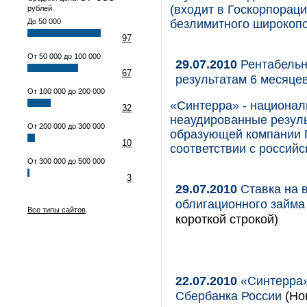
(входит в Госкорпорац
рублей
До 50 000
безлимитного широкопо
97
От 50 000 до 100 000
29.07.2010
Рентабельн
67
результатам 6 месяце
От 100 000 до 200 000
«Синтерра» - национал
32
неаудированные резул
От 200 000 до 300 000
образующей компании Г
10
соответствии с российс
От 300 000 до 500 000
3
29.07.2010
Ставка на 
облигационного займа
Все типы сайтов
короткой строкой)
22.07.2010
«Синтерра»
Сбербанка России
(Но