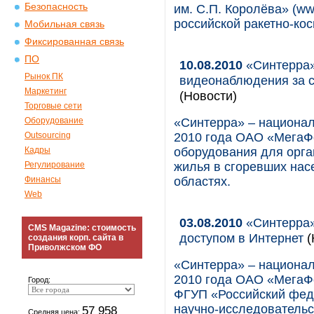
Безопасность
им. С.П. Королёва» (ww
российской ракетно-ко
Мобильная связь
Фиксированная связь
ПО
10.08.2010
«Синтерра»
Рынок ПК
видеонаблюдения за с
Маркетинг
(Новости)
Торговые сети
Оборудование
«Синтерра» – национал
Outsourcing
2010 года ОАО «МегаФ
Кадры
оборудования для орга
Регулирование
жилья в сгоревших нас
Финансы
областях.
Web
03.08.2010
«Синтерра»
CMS Magazine: стоимость
доступом в Интернет
(
создания корп. сайта в
Приволжском ФО
«Синтерра» – национал
2010 года ОАО «МегаФо
Город:
ФГУП «Российский фед
научно-исследовательс
57 958
Средняя цена: