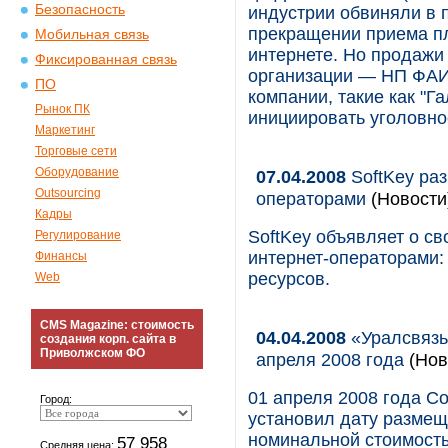
Безопасность
индустрии обвиняли в п
прекращении приема пл
Мобильная связь
интернете. Но продажи
Фиксированная связь
организации — НП ФА
ПО
компании, такие как "Г
Рынок ПК
инициировать уголовно
Маркетинг
Торговые сети
Оборудование
07.04.2008
SoftKey раз
Outsourcing
операторами
(Новости
Кадры
SoftKey объявляет о с
Регулирование
интернет-операторами:
Финансы
ресурсов.
Web
CMS Magazine: стоимость
04.04.2008
«Уралсвязь
создания корп. сайта в
Приволжском ФО
апреля 2008 года
(Нов
01 апреля 2008 года 
Город:
установил дату размещ
номинальной стоимость
57 958
Средняя цена: