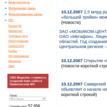
Безопасность
Мобильная связь
10.12.2007
2,5 млрд р
Фиксированная связь
«большой тройки» мож
ПО
(Новости)
Рынок ПК
ЗАО «МОБИКОМ-ЦЕНТР»
Маркетинг
ОАО «Мегафон». Лицен
Торговые сети
областей. Год создания
Оборудование
Центральном регионе –
Outsourcing
Кадры
Регулирование
10.12.2007
Открытие но
Финансы
(Новости короткой стр
Web
CMS Magazine: стоимость
создания корп. сайта в
10.12.2007
Самарский 
Приволжском ФО
объявляет о начале н
короткой строкой)
Город:
57 958
Средняя цена: