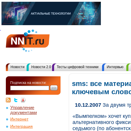
Новости
Новости 2.0
Тесты цифровой техники
Интервью
sms: все матери
Подписка на новости:
ключевым слов
10.12.2007
За двумя т
Управление
документами
«Вымпелком» хочет купи
Интернет
альтернативного фикси
Интеграция
седьмого (по абонентс