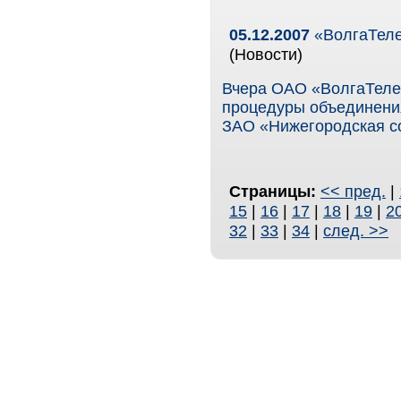
05.12.2007
«ВолгаТеле
(Новости)
Вчера ОАО «ВолгаТеле
процедуры объединения
ЗАО «Нижегородская со
Страницы:
<< пред.
|
15
|
16
|
17
|
18
|
19
|
2
32
|
33
|
34
|
след. >>