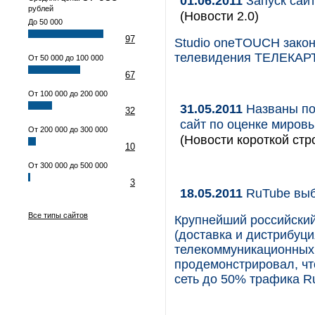
01.06.2011
Запуск сай
рублей
(Новости 2.0)
До 50 000
97
Studio oneTOUCH закон
телевидения ТЕЛЕКАРТ
От 50 000 до 100 000
67
От 100 000 до 200 000
31.05.2011
Названы поб
32
сайт по оценке миров
От 200 000 до 300 000
(Новости короткой стр
10
От 300 000 до 500 000
3
18.05.2011
RuTube выб
Все типы сайтов
Крупнейший российски
(доставка и дистрибуци
телекоммуникационных к
продемонстрировал, чт
сеть до 50% трафика Ru