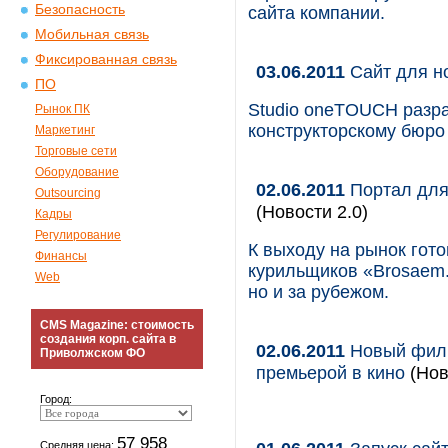
Безопасность
сайта компании.
Мобильная связь
Фиксированная связь
03.06.2011
Сайт для н
ПО
Studio oneTOUCH разра
Рынок ПК
конструкторскому бюро
Маркетинг
Торговые сети
Оборудование
02.06.2011
Портал для 
Outsourcing
(Новости 2.0)
Кадры
Регулирование
К выходу на рынок гот
Финансы
курильщиков «Brosaem.
Web
но и за рубежом.
CMS Magazine: стоимость
создания корп. сайта в
02.06.2011
Новый фильм
Приволжском ФО
премьерой в кино
(Нов
Город:
57 958
Средняя цена: