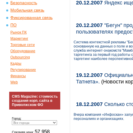
20.12.2007
Яндекс ище
Безопасность
Мобильная связь
Фиксированная связь
20.12.2007
"Бегун" про
ПО
пользователях предос
Рынок ПК
Маркетинг
Система контекстной рекламы "Бегу
Торговые сети
основанную на данных о поле и в
служба интернет-знакомств "Мамба
Оборудование
таргетинга за первый год работы 
Outsourcing
таргетинг наиболее перспективно
Кадры
Регулирование
19.12.2007
Официальны
Финансы
Татнета».
(Новости кор
Web
CMS Magazine: стоимость
создания корп. сайта в
18.12.2007
Сколько сто
Приволжском ФО
Вчера компания «Инфоскан» запус
Город:
персоналиях и организациях.
57 958
Средняя цена: