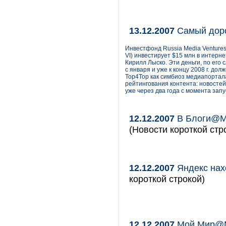
13.12.2007
Самый доро
Инвестфонд Russia Media Ventures
VI) инвестирует $15 млн в интерн
Кирилл Лыско. Эти деньги, по его 
с января и уже к концу 2008 г. до
Top4Top как симбиоз медиапортала
рейтингования контента: новостей
уже через два года с момента запу
12.12.2007
В Блоги@Ma
(Новости короткой стр
12.12.2007
Яндекс нахо
короткой строкой)
12.12.2007
Мой Мир@Ma