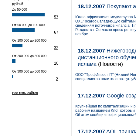
рублей
18.12.2007
Покупают а
До 50 000
97
Южно-африканская медиагруппа Na
QXL/Ricardo), владеющую сайтами
От 50 000 до 100 000
сведениям источников Financial T
Рождества. Согласно пресс-релизу
67
ноябре.
От 100 000 до 200 000
32
18.12.2007
Нижегородс
От 200 000 до 300 000
дистанционного обучен
ислама
(Новости)
10
От 300 000 до 500 000
ООО "ПрофИнвест-IT" (Нижний Нов
3
специалистов-политологов с углуб
Все типы сайтов
17.12.2007
Google созд
Крупнейшая по капитализации и р
рабочим названием Knol, который
Об этом сообщил в официальном б
17.12.2007
AOL пришла