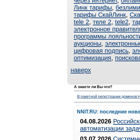
через интернет
,
онлай
Линк тарифы
,
безлими
тарифы СкайЛинк
,
Ска
tele 2
,
теле 2
,
tele2
,
т
электронное правител
программы лояльност
аукционы
,
электронны
цифровая подпись
,
эл
оптимизация
,
поисков
наверх
А знаете ли Вы что?
В пакетной регистрации доменов H
NNIT.RU: последние нов
04.08.2026
Российск
автоматизации зада
03.07.2026
Системны