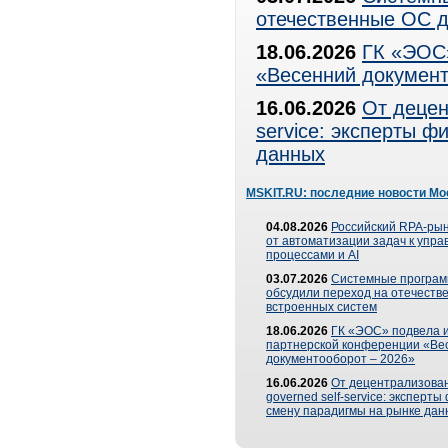
отечественные ОС д
18.06.2026
ГК «ЭОС»
«Весенний документ
16.06.2026
От децен
service: эксперты 
данных
MSKIT.RU: последние новости Мо
04.08.2026
Российский RPA-рын
от автоматизации задач к упр
процессами и AI
03.07.2026
Системные програ
обсудили переход на отечеств
встроенных систем
18.06.2026
ГК «ЭОС» подвела и
партнерской конференции «Ве
документооборот – 2026»
16.06.2026
От децентрализован
governed self-service: эксперт
смену парадигмы на рынке дан