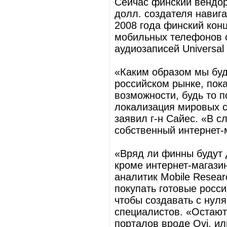
Сейчас финский вендор
долл. создателя навиг
2008 года финский кон
мобильных телефонов с
аудиозаписей Universal
«Каким образом мы буд
российском рынке, пок
возможности, будь то п
локализация мировых с
заявил г-н Сай­ес. «В 
собственный интернет-
«Вряд ли финны будут 
кроме интернет-магази
аналитик Mobile Resea
покупать готовые росси
чтобы создавать с нуля
специалистов. «Остают
порталов вроде Ovi, ил