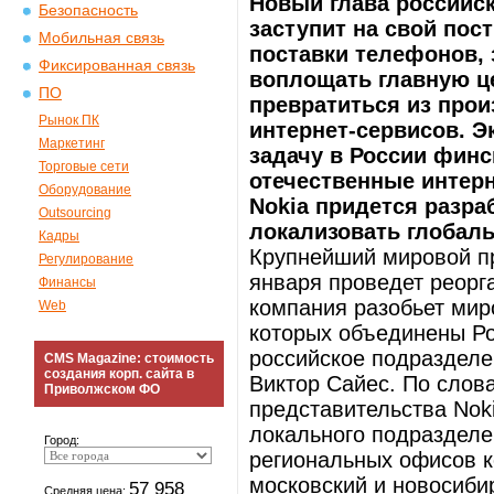
Новый глава российск
Безопасность
заступит на свой пост
Мобильная связь
поставки телефонов,
Фиксированная связь
воплощать главную це
ПО
превратиться из про
Рынок ПК
интернет-сервисов. Э
Маркетинг
задачу в России финс
Торговые сети
отечественные интерн
Оборудование
Nokia придется разра
Outsourcing
локализовать глобал
Кадры
Крупнейший мировой п
Регулирование
января проведет реорг
Финансы
компания разобьет миро
Web
которых объединены Ро
российское подразделе
CMS Magazine: стоимость
создания корп. сайта в
Виктор Сайес. По слов
Приволжском ФО
представительства Nok
локального подразделе
Город:
региональных офисов к
московский и новосиби
57 958
Средняя цена: