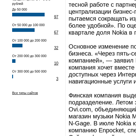
тесной работе с партн
рублей
До 50 000
централизации бизнес-
97
пытаемся сокращать из
более удобной». По оце
От 50 000 до 100 000
квартале доля Nokia в
67
От 100 000 до 200 000
Основное изменение по
32
бизнеса. «Через пять-с
От 200 000 до 300 000
компанией», — заявил 
10
компания хочет вместе
От 300 000 до 500 000
доступных через Интерн
3
навигационные услуги 
Все типы сайтов
Финская компания выде
подразделение. Летом 
Ovi.com, объединяющий
магазин музыки Nokia M
N-Gage. В июле Nokia 
компанию Enpocket, с