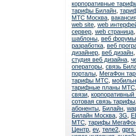
корпоративные тариф
тарифы Билайн
,
тари
МТС Москва
,
вакансия
web site
,
web интерфе
сервер
,
web страница
шаблоны
,
веб форумы
разработка
,
веб прог
дизайнер
,
веб дизайн
студия веб дизайна
,
ч
операторы
,
связь Бил
порталы
,
МегаФон та
тарифы МТС
,
мобиль
тарифные планы МТС
связи
,
корпоративный
сотовая связь тарифы
абоненты
,
Билайн
,
wa
Билайн Москва
,
3G
,
E
МТС
,
тарифы МегаФо
Центр
,
ev
,
теле2
,
gprs