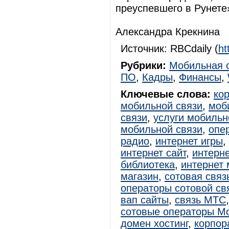
преуспевшего в Рунете
Александра Крекнина
Источник: RBCdaily (
ht
Рубрики:
Мобильная 
ПО
,
Кадры
,
Финансы
,
Ключевые слова:
ко
мобильной связи
,
моб
связи
,
услуги мобильн
мобильной связи
,
опе
радио
,
интернет игры
,
интернет сайт
,
интерн
библиотека
,
интернет 
магазин
,
сотовая связ
операторы сотовой св
вап сайты
,
связь МТС
сотовые операторы М
домен хостинг
,
корпор