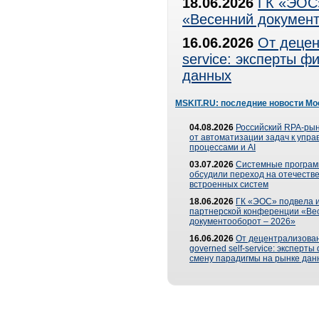
18.06.2026
ГК «ЭОС»
«Весенний документ
16.06.2026
От децен
service: эксперты 
данных
MSKIT.RU: последние новости Мо
04.08.2026
Российский RPA-рын
от автоматизации задач к упр
процессами и AI
03.07.2026
Системные програ
обсудили переход на отечеств
встроенных систем
18.06.2026
ГК «ЭОС» подвела и
партнерской конференции «Ве
документооборот – 2026»
16.06.2026
От децентрализован
governed self-service: эксперт
смену парадигмы на рынке дан