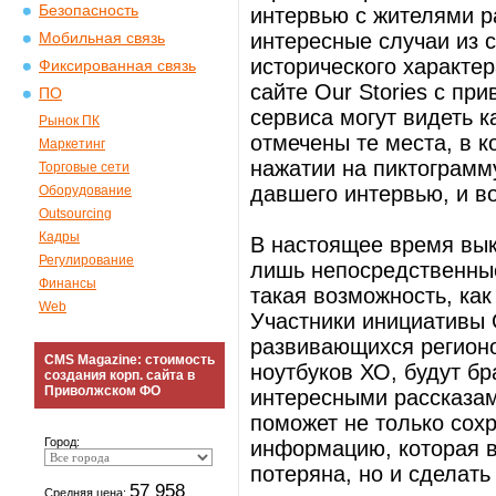
Безопасность
интервью с жителями р
интересные случаи из 
Мобильная связь
исторического характе
Фиксированная связь
сайте Our Stories с пр
ПО
сервиса могут видеть к
Рынок ПК
отмечены те места, в 
Маркетинг
нажатии на пиктограмм
Торговые сети
давшего интервью, и в
Оборудование
Outsourcing
Кадры
В настоящее время выкл
Регулирование
лишь непосредственные
Финансы
такая возможность, как
Web
Участники инициативы O
развивающихся регионо
CMS Magazine: стоимость
ноутбуков ХО, будут бр
создания корп. сайта в
Приволжском ФО
интересными рассказам
поможет не только сох
Город:
информацию, которая в
потеряна, но и сделат
57 958
Средняя цена: