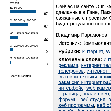
рублей
Сейчас на сайте Our St
До 50 000
сделанные в Гане, Паки
97
связанные с проектом 
От 50 000 до 100 000
будет регулярно пополн
67
От 100 000 до 200 000
Владимир Парамонов
32
Источник: Компьюлент
От 200 000 до 300 000
Рубрики:
Интернет
,
W
10
От 300 000 до 500 000
Ключевые слова:
ин
3
реклама
,
интернет те
телефонов
,
интернет 
бытовой техники
,
книж
Все типы сайтов
вакансия интернет ра
интерфейс
,
web каме
страница
,
онлайн веб
форумы
,
веб студия
,
в
веб программы
,
веб о
дизайн
,
бесплатные в