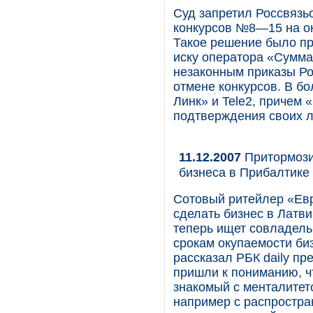
Суд запретил Россвязь
конкурсов №8—15 на ок
Такое решение было пр
иску оператора «Сумма
незаконным приказы Ро
отмене конкурсов. В б
Линк» и Tele2, причем
подтверждения своих л
11.12.2007
Притормози
бизнеса в Прибалтике
Сотовый ритейлер «Евр
сделать бизнес в Латв
теперь ищет совладель
срокам окупаемости би
рассказал РБК daily п
пришли к пониманию, ч
знакомый с менталитет
например с распростра