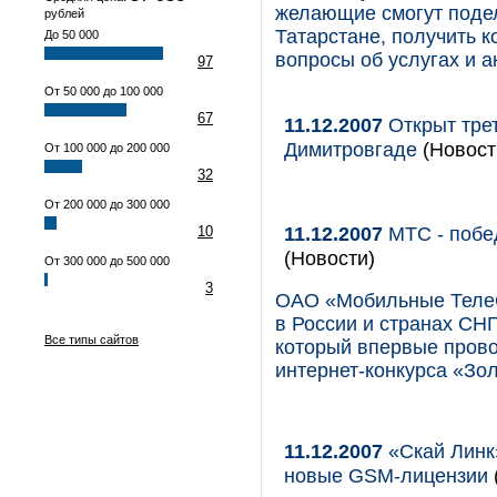
желающие смогут подел
рублей
Татарстане, получить к
До 50 000
вопросы об услугах и а
97
От 50 000 до 100 000
67
11.12.2007
Открыт тре
Димитровгаде
(Новост
От 100 000 до 200 000
32
От 200 000 до 300 000
11.12.2007
МТС - побе
10
(Новости)
От 300 000 до 500 000
3
ОАО «Мобильные ТелеC
в России и странах СН
Все типы сайтов
который впервые прово
интернет-конкурса «Зол
11.12.2007
«Скай Линк
новые GSM-лицензии