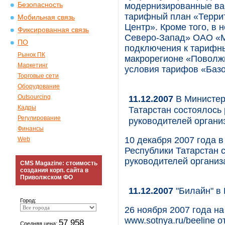
Безопасность
модернизированные вар
тарифный план «Терри
Мобильная связь
Центр». Кроме того, в
Фиксированная связь
Северо-Запад» ОАО «М
ПО
подключения к тарифны
Рынок ПК
макрорегионе «Поволж
Маркетинг
условия тарифов «Базо
Торговые сети
Оборудование
Outsourcing
11.12.2007
В Министер
Кадры
Татарстан состоялось
Регулирование
руководителей органи
Финансы
10 декабря 2007 года 
Web
Республики Татарстан 
руководителей организ
CMS Magazine: стоимость
создания корп. сайта в
Приволжском ФО
11.12.2007
"Билайн" в
Город:
26 ноября 2007 года на
www.sotnya.ru/beeline 
57 958
Средняя цена: