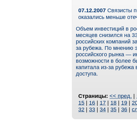
07.12.2007
Связисты п
оказались меньше оте
Объем инвестиций в рос
месяцев снизился на 3
российских компаний за
за рубежа. По мнению 
российского рынка — и
возможности в более б
капитала из-за рубежа
доступа.
Страницы:
<< пред.
|
15
|
16
|
17
|
18
|
19
|
2
32
|
33
|
34
|
35
|
36
|
с