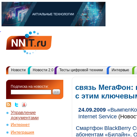
Новости
Новости 2.0
Тесты цифровой техники
Интервью
связь МегаФон:
Подписка на новости:
с этим ключевы
24.09.2009
«ВымпелКом»
Управление
Internet Service
(Новос
документами
Интернет
Смартфон BlackBerry C
Интеграция
абонентам «Билайн». О