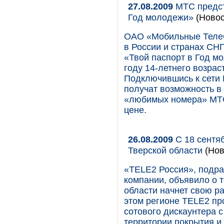
27.08.2009
МТС предст
Год молодежи»
(Новос
ОАО «Мобильные ТелеС
в России и странах СНГ
«Твой паспорт в Год м
году 14-летнего возрас
Подключившись к сети 
получат возможность в 
«любимых номера» МТС
цене.
26.08.2009
С 18 сентяб
Тверской области
(Нов
«TELE2 Россия», подр
компании, объявило о т
области начнет свою ра
этом регионе TELE2 пр
сотового дискаунтера с
территории покрытия и