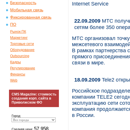
Безопасность
Internet Service
Мобильная связь
Фиксированная связь
22.09.2009
МТС получи
ПО
сетям более 350 опер
Рынок ПК
МТС организовал точку
Маркетинг
межсетевого взаимодей
Торговые сети
В рамках партнерства 
Оборудование
прямого присоединения
Outsourcing
связи в мире.
Кадры
Регулирование
Финансы
18.09.2009
Tele2 откр
Web
Российское подраздел
CMS Magazine: стоимость
компании TELE2 сегодн
создания корп. сайта в
эксплуатацию сети сото
Приволжском ФО
компания продолжается
в России.
Город:
57 958
Средняя цена: