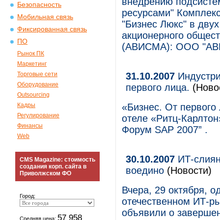
внедрению подсисте
Безопасность
ресурсами" Комплек
Мобильная связь
"Бизнес Люкс" в дву
Фиксированная связь
акционерного обще
ПО
(АВИСМА): ООО "АВИ
Рынок ПК
Маркетинг
Торговые сети
31.10.2007
Индустри
Оборудование
первого лица.
(Ново
Outsourcing
Кадры
«Бизнес. От первого
Регулирование
отеле «Ритц-Карлто
Финансы
Форум SAP 2007” .
Web
30.10.2007
ИТ-слиян
CMS Magazine: стоимость
создания корп. сайта в
воедино
(Новости)
Приволжском ФО
Вчера, 29 октября, о
Город:
отечественном ИТ-ры
объявили о заверше
57 958
Средняя цена: