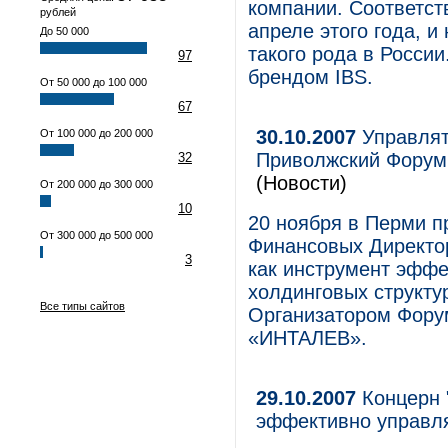
компании. Соответс
рублей
апреле этого года, 
До 50 000
такого рода в Росси
97
брендом IBS.
От 50 000 до 100 000
67
30.10.2007
Управлят
От 100 000 до 200 000
Приволжский Форум
32
(Новости)
От 200 000 до 300 000
10
20 ноября в Перми п
От 300 000 до 500 000
Финансовых Директо
3
как инструмент эффе
холдинговых структу
Все типы сайтов
Организатором Фору
«ИНТАЛЕВ».
29.10.2007
Концерн "
эффективно управл