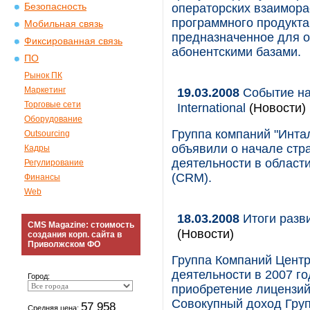
Безопасность
операторских взаимора
программного продукта 
Мобильная связь
предназначенное для о
Фиксированная связь
абонентскими базами.
ПО
Рынок ПК
Маркетинг
19.03.2008
Событие на
Торговые сети
International
(Новости)
Оборудование
Группа компаний "Интал
Outsourcing
объявили о начале стр
Кадры
деятельности в област
Регулирование
(CRM).
Финансы
Web
18.03.2008
Итоги разв
CMS Magazine: стоимость
(Новости)
создания корп. сайта в
Приволжском ФО
Группа Компаний Центр
деятельности в 2007 го
Город:
приобретение лицензи
Совокупный доход Гру
57 958
Средняя цена: