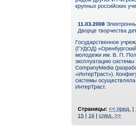
крупных российских уч
11.03.2008
Электронны
Дворце творчества де
Государственное учреж
(ГУДОД) «Оренбургский
молодежи им. В. П. По
эксплуатацию системы 
CompanyMedia (разраб
«ИнтерТраст»). Конфиг
системы осуществляла 
ИнтерТраст.
Страницы:
<< пред.
|
15
|
16
|
след. >>