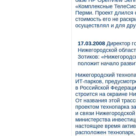
базе HP OpenView Serv
«Комплексные ТелеСист
Перми. Проект длился с
стоимость его не раск
осуществлял и для друг
17.03.2008
Директор г
Нижегородской област
Зотиков: «Нижегородс
положит начало разви
Нижегородский технопа
ИТ-парков, предусмотр
в Российской Федераци
строится на окраине Н
От названия этой трасс
проектом технопарка з
и связи Нижегородской 
министерства инвестиц
настоящее время актив
расположен технопарк, 