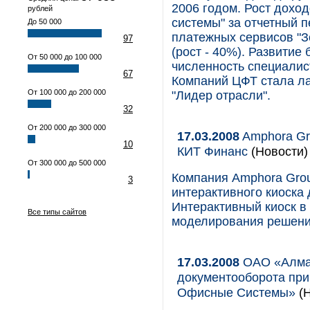
2006 годом. Рост дохо
рублей
системы" за отчетный 
До 50 000
платежных сервисов "З
97
(рост - 40%). Развитие
От 50 000 до 100 000
численность специалист
67
Компаний ЦФТ стала л
От 100 000 до 200 000
"Лидер отрасли".
32
От 200 000 до 300 000
17.03.2008
Amphora Gr
10
КИТ Финанс
(Новости)
От 300 000 до 500 000
Компания Amphora Grou
3
интерактивного киоска
Интерактивный киоск в
Все типы сайтов
моделирования решения
17.03.2008
ОАО «Алмаз
документооборота при
Офисные Системы»
(