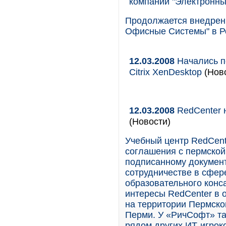
компании "Электронн
Продолжается внедрен
Офисные Системы" в Р
12.03.2008
Начались п
Citrix XenDesktop
(Ново
12.03.2008
RedCenter 
(Новости)
Учебный центр RedCent
соглашения с пермско
подписанному документ
сотрудничестве в сфер
образовательного конс
интересы RedCenter в 
на территории Пермског
Перми. У «РичСофт» та
рядом других ИТ-игрок