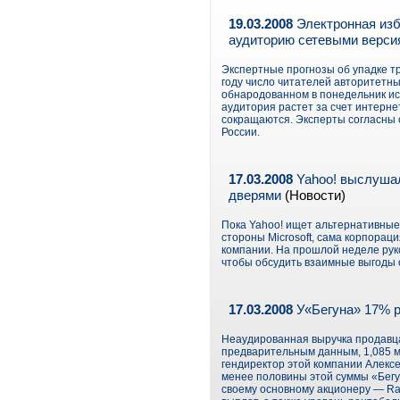
19.03.2008
Электронная изб
аудиторию сетевыми верси
Экспертные прогнозы об упадке 
году число читателей авторитетных
обнародованном в понедельник исс
аудитория растет за счет интерне
сокращаются. Эксперты согласны 
России.
17.03.2008
Yahoo! выслушал
дверями
(Новости)
Пока Yahoo! ищет альтернативные
стороны Microsoft, сама корпорац
компании. На прошлой неделе руко
чтобы обсудить взаимные выгоды 
17.03.2008
У«Бегуна» 17% 
Неаудированная выручка продавца
предварительным данным, 1,085 мл
гендиректор этой компании Алексе
менее половины этой суммы «Бегу
своему основному акционеру — Ram