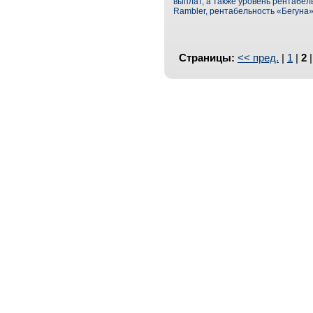
выплат, а также уровень рентабель
Rambler, рентабельность «Бегуна»
Страницы:
<< пред.
|
1
|
2