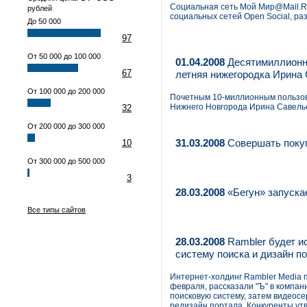
Социальная сеть Мой Мир@Mail.R
рублей
социальных сетей Open Social, р
До 50 000
97
От 50 000 до 100 000
01.04.2008
Десятимиллионны
67
летняя нижегородка Ирина
От 100 000 до 200 000
Почетным 10-миллионным пользова
Нижнего Новгорода Ирина Савель
32
От 200 000 до 300 000
31.03.2008
Совершать покупк
10
От 300 000 до 500 000
3
28.03.2008
«Бегун» запускае
Все типы сайтов
28.03.2008
Rambler будет и
систему поиска и дизайн п
Интернет-холдинг Rambler Media п
февраля, рассказали "Ъ" в компан
поисковую систему, затем видеос
редизайн портала. Конкуренты утв