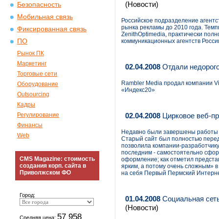
(Новости)
Безопасность
Мобильная связь
Российское подразделение агентст
рынка рекламы до 2010 года. Темп
Фиксированная связь
ZenithOptimedia, практически пол
ПО
коммуникационных агентств России
Рынок ПК
Маркетинг
02.04.2008
Отдали недорог
Торговые сети
Rambler Media продал компании Vi
Оборудование
«Индекс20»
Outsourcing
Кадры
Регулирование
02.04.2008
Цирковое веб-пр
Финансы
Недавно были завершены работы п
Web
Старый сайт был полностью перед
позволила компании-разработчику
последним - самостоятельно сфор
CMS Magazine: стоимость
оформление; как отметил предста
создания корп. сайта в
ярким, а потому очень сложным» 
Приволжском ФО
на себя Первый Пермский Интерн
Город:
01.04.2008
Социальная сеть
(Новости)
57 958
Средняя цена: