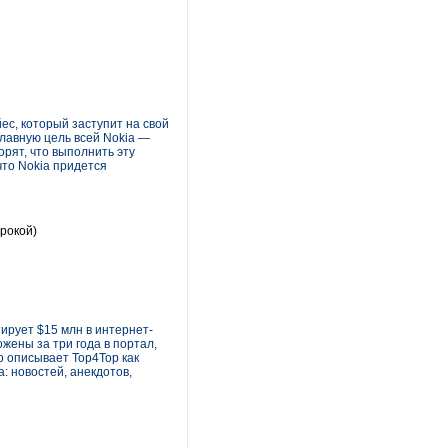
ес, который заступит на свой
главную цель всей Nokia —
рят, что выполнить эту
что Nokia придется
рокой)
тирует $15 млн в интернет-
ожены за три года в портал,
ко описывает Top4Top как
: новостей, анекдотов,