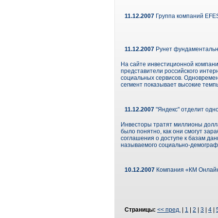
11.12.2007
Группа компаний EFES
11.12.2007
Рунет фундаментальн
На сайте инвестиционной компании
представители российского интер
социальных сервисов. Одновремен
сегмент показывает высокие темп
11.12.2007
"Яндекс" отделит одно
Инвесторы тратят миллионы долларо
было понятно, как они смогут зар
соглашения о доступе к базам дан
называемого социально-демографич
10.12.2007
Компания «КМ Онлайн»
Страницы:
<< пред.
|
1
|
2
|
3
|
4
|