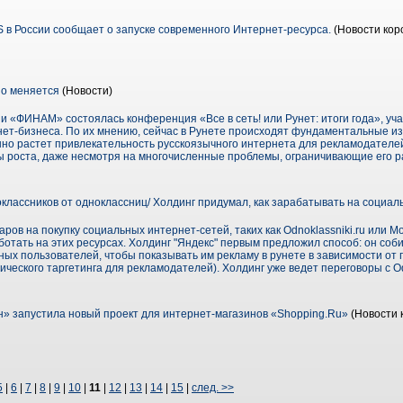
 в России сообщает о запуске современного Интернет-ресурса.
(Новости кор
о меняется
(Новости)
 «ФИНАМ» состоялась конференция «Все в сеть! или Рунет: итоги года», уча
нет-бизнеса. По их мнению, сейчас в Рунете происходят фундаментальные и
но растет привлекательность русскоязычного интернета для рекламодателей.
ы роста, даже несмотря на многочисленные проблемы, ограничивающие его р
классников от одноклассниц/ Холдинг придумал, как зарабатывать на социал
в на покупку социальных интернет-сетей, таких как Odnoklassniki.ru или Moik
аботать на этих ресурсах. Холдинг "Яндекс" первым предложил способ: он соб
ных пользователей, чтобы показывать им рекламу в рунете в зависимости от п
еского таргетинга для рекламодателей). Холдинг уже ведет переговоры с Odn
 запустила новый проект для интернет-магазинов «Shopping.Ru»
(Новости 
5
|
6
|
7
|
8
|
9
|
10
|
11
|
12
|
13
|
14
|
15
|
след. >>