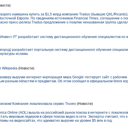
вости)
spers намерена купить за $1,5 млрд компанию Tradus (бывшую QXL/Ricardo
осточной Европе. По сведениям источников Financial Times, соглашение о по
асно пресс-релизу Tradus предложение о покупке неназванная группа сделал
нвест-IT" разработает систему дистанционного обучения специалистов по и
город) разработает портальную систему дистанционного обучения специали
культуры ислама.
 Wikipedia
(Новости)
азмеру выручки интернет-корпорация мира Google тестирует сайт с рабочим 
мым разным областям и предметам. Об этом сообщил в официальном блоге ко
иском/ Компания локализовала сервис Truveo
(Новости)
ca Online (AOL) вышла на российский рынок поиска в интернете с локализов
стать мировым лидером в сфере поиска видео в сети. Эксперты считают, что к
ламы на видеосайтах, что адекватно выручке на уровне $5 млн в год.