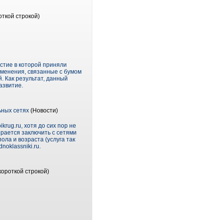
откой строкой)
стие в которой приняли
зменения, связанные с бумом
 Как результат, данный
азвитие.
ьных сетях
(Новости)
rug.ru, хотя до сих пор не
ирается заключить с сетями
ола и возраста (услуга так
oklassniki.ru.
короткой строкой)