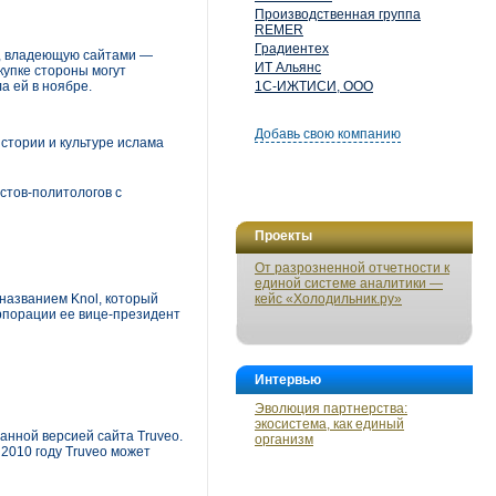
Производственная группа
REMER
Градиентех
), владеющую сайтами —
ИТ Альянс
купке стороны могут
а ей в ноябре.
1С-ИЖТИСИ, ООО
Добавь свою компанию
стории и культуре ислама
стов-политологов с
Проекты
От разрозненной отчетности к
единой системе аналитики —
названием Knol, который
кейс «Холодильник.ру»
рпорации ее вице-президент
Интервью
Эволюция партнерства:
экосистема, как единый
анной версией сайта Truveo.
организм
 2010 году Truveo может