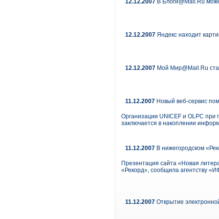
12.12.2007
В Блоги@Mail.Ru можн
12.12.2007
Яндекс находит карти
12.12.2007
Мой Мир@Mail.Ru ст
11.12.2007
Новый веб-сервис пом
Организации UNICEF и OLPC при по
заключается в накоплении информ
11.12.2007
В нижегородском «Рек
Презентация сайта «Новая литерат
«Рекорд», сообщила агентству «И
11.12.2007
Открытие электронной