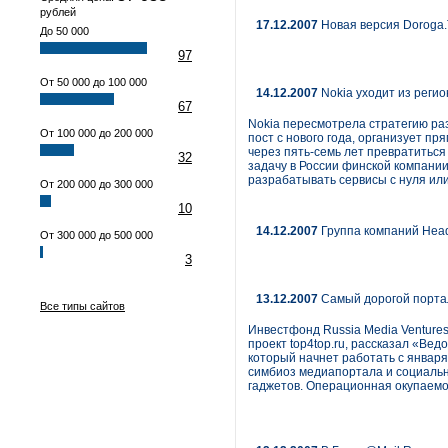
рублей
17.12.2007
Новая версия Doroga
До 50 000
97
От 50 000 до 100 000
14.12.2007
Nokia уходит из реги
67
Nokia пересмотрела стратегию раз
От 100 000 до 200 000
пост с нового года, организует п
через пять-семь лет превратиться
32
задачу в России финской компании
разрабатывать сервисы с нуля ил
От 200 000 до 300 000
10
14.12.2007
Группа компаний HeadH
От 300 000 до 500 000
3
13.12.2007
Самый дорогой портал
Все типы сайтов
Инвестфонд Russia Media Ventures 
проект top4top.ru, рассказал «Вед
который начнет работать с января 
симбиоз медиапортала и социально
гаджетов. Операционная окупаемос