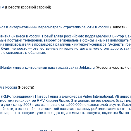
.TV
(Новости короткой строкой)
онов в Интернет/Финны пересмотрели стратегию работы в России
(Новости)
вития бизнеса в России. Новый глава российского подразделения Виктор Сай
рямые поставки телефонов, закроет региональные офисы и начнет воплощать 
 из производителя в провайдера различных интернет-сервисов. Эксперты гово
 будет непросто — отечественные интернет-стартапы уже стоят дорого, так 
и локализовать глобальные.
unter купила контрольный пакет акций сайта JobList.ru
(Новости короткой ст
 в России
(Новости)
(RMV, принадлежит Питеру Герви и акционерам Video International, VI) инвес
омостям» гендиректор RMV Кирилл Лыско. Эти деньги, по его словам, будут вл
и уже к концу 2008 г. должен привлекать 500 000 пользователей в сутки. Лыс
й сети, а основной его изюминкой называет систему рейтингования контента
ть проекта наступит уже через два года с момента запуска, надеется Лыско.