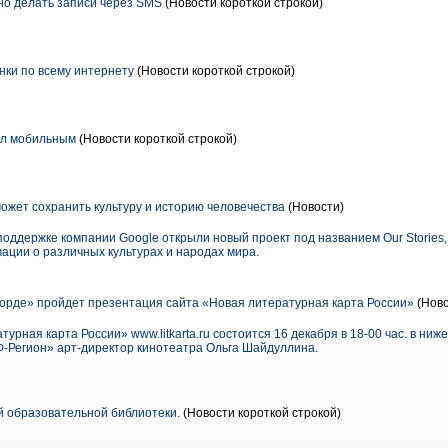
о делать записи через SMS
(Новости короткой строкой)
нки по всему интернету
(Новости короткой строкой)
ал мобильным
(Новости короткой строкой)
ожет сохранить культуру и историю человечества
(Новости)
ддержке компании Google открыли новый проект под названием Our Stories,
ации о различных культурах и народах мира.
орде» пройдет презентация сайта «Новая литературная карта России»
(Ново
урная карта России» www.litkarta.ru состоится 16 декабря в 18-00 час. в ни
Ф-Регион» арт-директор кинотеатра Ольга Шайдуллина.
 образовательной библиотеки.
(Новости короткой строкой)