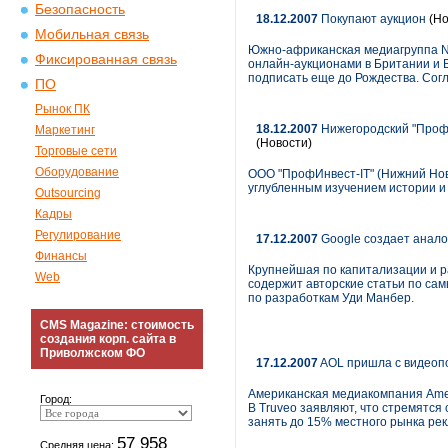
Безопасность
18.12.2007
Покупают аукцион
(Но
Мобильная связь
Южно-африканская медиагруппа Na
Фиксированная связь
онлайн-аукционами в Британии и В
подписать еще до Рождества. Согл
ПО
Рынок ПК
18.12.2007
Нижегородский "ПрофИ
Маркетинг
(Новости)
Торговые сети
Оборудование
ООО "ПрофИнвест-IT" (Нижний Нов
углубленным изучением истории и 
Outsourcing
Кадры
Регулирование
17.12.2007
Google создает аналог
Финансы
Крупнейшая по капитализации и р
Web
содержит авторские статьи по са
по разработкам Уди Манбер.
CMS Magazine: стоимость
создания корп. сайта в
Приволжском ФО
17.12.2007
AOL пришла с видеопо
Американская медиакомпания Ameri
Город:
В Truveo заявляют, что стремятся 
занять до 15% местного рынка рек
57 958
Средняя цена: