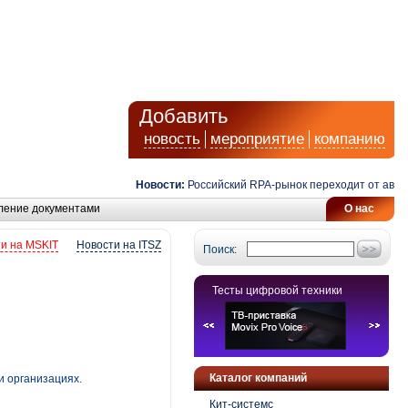
Добавить
новость
мероприятие
компанию
Новости:
Российский RPA-рынок переходит от автомати
ление документами
О нас
и на MSKIT
Новости на ITSZ
Поиск:
Тесты цифровой техники
Каталог компаний
и организациях.
Кит-системс