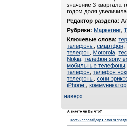
значение 3 квартала т
годом доля увеличилас
Редактор раздела:
Ал
Рубрики:
Маркетинг
,
Т
Ключевые слова:
те
телефоны
,
смартфон
,
телефон
,
Motorola
,
те
Nokia
,
телефон sony er
мобильные телефоны
телефон
,
телефон нок
телефоны
,
сони эрикс
iPhone
,
коммуникатор
наверх
А знаете ли Вы что?
Хостинг провайдер Hoster.ru предл