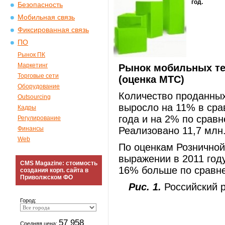
год.
Безопасность
Мобильная связь
Фиксированная связь
ПО
Рынок ПК
Маркетинг
Рынок мобильных тел
Торговые сети
(оценка МТС)
Оборудование
Количество проданных
Outsourcing
выросло на 11% в сра
Кадры
года и на 2% по сравн
Регулирование
Финансы
Реализовано 11,7 млн.
Web
По оценкам Розничной
выражении в 2011 году
CMS Magazine: стоимость
16% больше по сравне
создания корп. сайта в
Приволжском ФО
Рис. 1.
Российский р
Город:
57 958
Средняя цена: