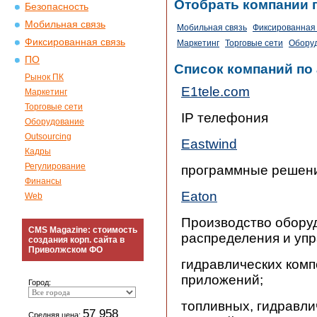
Отобрать компании 
Безопасность
Мобильная связь
Мобильная связь
Фиксированная 
Фиксированная связь
Маркетинг
Торговые сети
Обору
ПО
Список компаний по
Рынок ПК
E1tele.com
Маркетинг
Торговые сети
IP телефония
Оборудование
Outsourcing
Eastwind
Кадры
Регулирование
программные решени
Финансы
Eaton
Web
Производство оборуд
CMS Magazine: стоимость
распределения и упр
создания корп. сайта в
Приволжском ФО
гидравлических ком
приложений;
Город:
топливных, гидравли
57 958
Средняя цена: