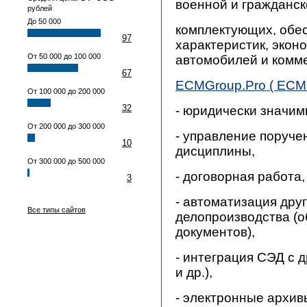
военной и гражданск
рублей
До 50 000
комплектующих, обе
97
характеристик, экон
От 50 000 до 100 000
автомобилей и комме
67
ECMGroup.Pro ( ЕСМ 
От 100 000 до 200 000
32
- юридически значим
От 200 000 до 300 000
- управление поруче
10
дисциплины,
От 300 000 до 500 000
- договорная работа,
3
- автоматизация дру
Все типы сайтов
делопроизводства (о
документов),
- интеграция СЭД c д
и др.),
- электронные архив