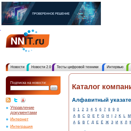
Новости
Новости 2.0
Тесты цифровой техники
Интервью
Подписка на новости:
Каталог компан
Алфавитный указат
Управление
0
1
2
3
4
5
6
7
8
9
0
документами
A
B
C
D
E
F
G
H
I
J
K
L
M
Интернет
А
Б
В
Г
Д
Е
Ё
Ж
З
И
К
Л
Интеграция