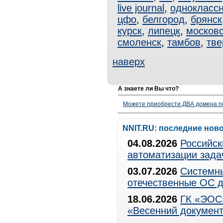
live journal
,
одноклассн
цфо
,
белгород
,
брянск
курск
,
липецк
,
московс
смоленск
,
тамбов
,
тве
наверх
А знаете ли Вы что?
Можете приобрести ДВА домена п
NNIT.RU: последние нов
04.08.2026
Российск
автоматизации зада
03.07.2026
Системны
отечественные ОС д
18.06.2026
ГК «ЭОС»
«Весенний документ