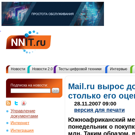
Новости
Новости 2.0
Тесты цифровой техники
Интервью
Mail.ru вырос д
Подписка на новости:
столько его оц
28.11.2007 09:00
версия для печати
Управление
документами
Южноафриканский мед
Интернет
понедельник о покупке
Интеграция
млн. Таким образом, в