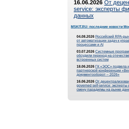
16.06.2026
От децен
service: эксперты 
данных
MSKIT.RU: последние новости Мо
04.08.2026
Российский RPA-рын
от автоматизации задач к упр
процессами и AI
03.07.2026
Системные програ
обсудили переход на отечеств
встроенных систем
18.06.2026
ГК «ЭОС» подвела и
партнерской конференции «Ве
документооборот – 2026»
16.06.2026
От децентрализован
governed self-service: эксперт
смену парадигмы на рынке дан