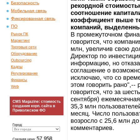
Безопасность
рекордной стоимостью
Мобильная связь
соотношение капитализ
Фиксированная связь
коэффициент выше то
компаний, выделенны
ПО
В промежуточном финан
Рынок ПК
говорится, что компани
Маркетинг
Торговые сети
млн, увеличив свою до
Оборудование
Директор по инвестици
Outsourcing
информацию, но отказа
Кадры
соглашение о возможнос
Регулирование
исключаю, что со врем
Финансы
этом говорить рано",--
Web
говорится, что за шест
сентября) ежемесячная 
CMS Magazine: стоимость
35,3 млн пользователе
создания корп. сайта в
Приволжском ФО
месяц. Число пользоват
возросло с 25,6 млн до 
Город:
комментариев.
57 958
Средняя цена: