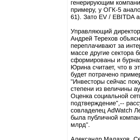
генерирующим компани
примеру, у ОГК-5 анал
61). Зато EV / EBITDA а
Управляющий директор 
Андрей Терехов объясн
переплачивают за интер
массе другие сектора б
сформированы и бурная
Юрина считает, что в э
будет потрачено приме
"Инвесторы сейчас пок
степени из величины а
Оценка социальной сети
подтверждение",-- рас
совладелец AdWatch Лев
была публичной компани
млрд".
Александр Малахов, С