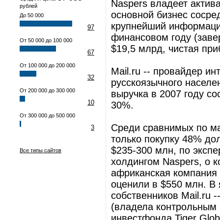
Naspers владеет актив
рублей
основной бизнес сосре
До 50 000
крупнейший информаци
97
финансовом году (заве
От 50 000 до 100 000
$19,5 млрд, чистая при
67
От 100 000 до 200 000
Mail.ru -- провайдер и
32
русскоязычного населе
От 200 000 до 300 000
выручка в 2007 году со
10
30%.
От 300 000 до 500 000
Среди сравнимых по ма
3
только покупку 48% до
$235-300 млн, по экспе
Все типы сайтов
холдингом Naspers, о 
африканская компания з
оценили в $550 млн. В
собственников Mail.ru -
(владела контрольным п
инвестфонда Tiger Glo