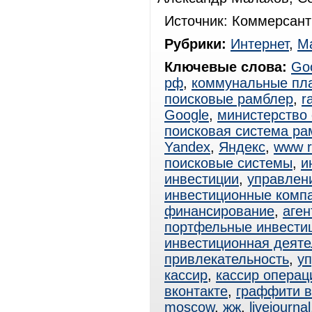
Источник: Коммерсант
Рубрики:
Интернет
,
Ма
Ключевые слова:
Go
рф
,
коммунальные пл
поисковые рамблер
,
r
Google
,
министерство
поисковая система ра
Yandex
,
Яндекс
,
www r
поисковые системы
,
и
инвестиции
,
управлен
инвестиционные комп
финансирование
,
аген
портфельные инвести
инвестиционная деяте
привлекательность
,
у
кассир
,
кассир операц
вконтакте
,
граффити в
moscow
,
жж
,
livejournal