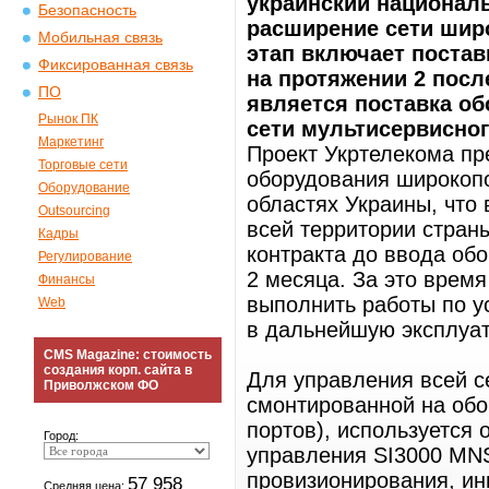
украинский националь
Безопасность
расширение сети шир
Мобильная связь
этап включает постав
Фиксированная связь
на протяжении 2 пос
ПО
является поставка о
Рынок ПК
сети мультисервисног
Маркетинг
Проект Укртелекома пр
Торговые сети
оборудования широкопо
Оборудование
областях Украины, что 
Outsourcing
всей территории стран
Кадры
контракта до ввода об
Регулирование
2 месяца. За это время
Финансы
выполнить работы по у
Web
в дальнейшую эксплуа
CMS Magazine: стоимость
создания корп. сайта в
Для управления всей с
Приволжском ФО
смонтированной на обо
портов), используется
Город:
управления SI3000 MNS
провизионирования, ин
57 958
Средняя цена: