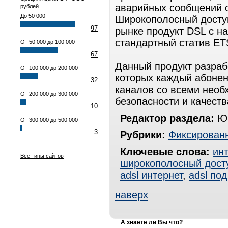
аварийных сообщений 
рублей
До 50 000
Широкополосный доступ 
97
рынке продукт DSL с н
стандартный статив ET
От 50 000 до 100 000
67
Данный продукт разрабо
От 100 000 до 200 000
которых каждый абонен
32
каналов со всеми нео
От 200 000 до 300 000
безопасности и качест
10
Редактор раздела:
Юр
От 300 000 до 500 000
3
Рубрики:
Фиксированн
Ключевые слова:
ин
Все типы сайтов
широкополосный дост
adsl интернет
,
adsl по
наверх
А знаете ли Вы что?