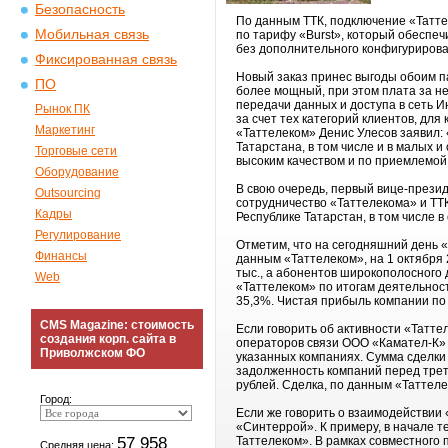
Безопасность
По данным ТТК, подключение «Таттел
Мобильная связь
по тарифу «Burst», который обеспеч
без дополнительного конфигурирова
Фиксированная связь
Новый заказ принес выгоды обоим па
ПО
более мощный, при этом плата за не
передачи данных и доступа в сеть 
Рынок ПК
за счет тех категорий клиентов, дл
Маркетинг
«Таттелеком» Денис Улесов заявил
Татарстана, в том числе и в малых 
Торговые сети
высоким качеством и по приемлемой
Оборудование
В свою очередь, первый вице-прези
Outsourcing
сотрудничество «Таттелекома» и ТТК
Кадры
Республике Татарстан, в том числе в
Регулирование
Отметим, что на сегодняшний день 
Финансы
данным «Таттелеком», на 1 октября
тыс., а абонентов широкополосного 
Web
«Таттелеком» по итогам деятельност
35,3%. Чистая прибыль компании по 
CMS Magazine: стоимость
Если говорить об активности «Татт
создания корп. сайта в
операторов связи ООО «Камател-К» 
Приволжском ФО
указанных компаниях. Сумма сделки 
задолженность компаний перед трет
рублей. Сделка, по данным «Таттел
Город:
Если же говорить о взаимодействии 
«Синтеррой». К примеру, в начале 
57 958
Таттелеком». В рамках совместного
Средняя цена: