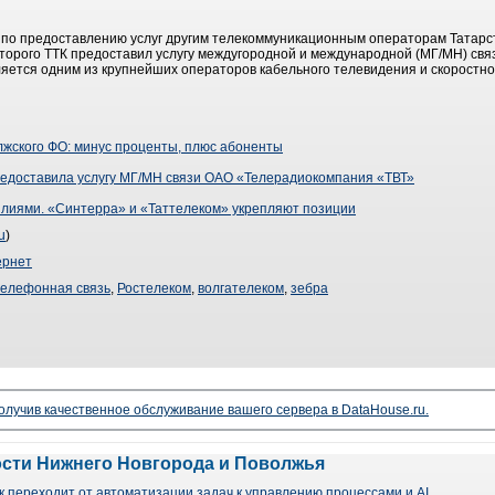
 по предоставлению услуг другим телекоммуникационным операторам Татарст
которого ТТК предоставил услугу междугородной и международной (МГ/МН) с
ляется одним из крупнейших операторов кабельного телевидения и скоростног
жского ФО: минус проценты, плюс абоненты
едоставила услугу МГ/МН связи ОАО «Телерадиокомпания «ТВТ»
лиями. «Синтерра» и «Таттелеком» укрепляют позиции
u
)
ернет
телефонная связь
,
Ростелеком
,
волгателеком
,
зебра
чив качественное обслуживание вашего сервера в DataHouse.ru.
ости Нижнего Новгорода и Поволжья
 переходит от автоматизации задач к управлению процессами и AI