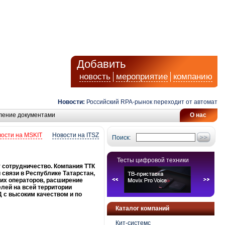
Добавить
новость
мероприятие
компанию
Новости:
Российский RPA-рынок переходит от автоматизаци
ление документами
О нас
ости на MSKIT
Новости на ITSZ
Поиск:
Тесты цифровой техники
 сотрудничество. Компания ТТК
связи в Республике Татарстан,
оих операторов, расширение
лей на всей территории
Д с высоким качеством и по
Каталог компаний
Кит-системс