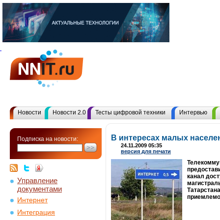
Новости
Новости 2.0
Тесты цифровой техники
Интервью
В интересах малых населе
Подписка на новости:
24.11.2009 05:35
версия для печати
Телекомму
предостави
канал дост
Управление
магистраль
документами
Татарстана
приемлемо
Интернет
Интеграция