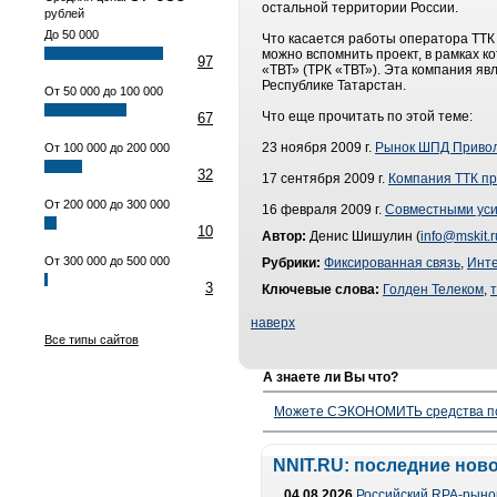
остальной территории России.
рублей
До 50 000
Что касается работы оператора ТТК
можно вспомнить проект, в рамках 
97
«ТВТ» (ТРК «ТВТ»). Эта компания яв
Республике Татарстан.
От 50 000 до 100 000
Что еще прочитать по этой теме:
67
23 ноября 2009 г.
Рынок ШПД Привол
От 100 000 до 200 000
32
17 сентября 2009 г.
Компания ТТК пр
От 200 000 до 300 000
16 февраля 2009 г.
Совместными уси
10
Автор:
Денис Шишулин (
info@mskit.r
От 300 000 до 500 000
Рубрики:
Фиксированная связь
,
Инт
3
Ключевые слова:
Голден Телеком
,
наверх
Все типы сайтов
А знаете ли Вы что?
Можете СЭКОНОМИТЬ средства полу
NNIT.RU: последние нов
04.08.2026
Российский RPA-рынок