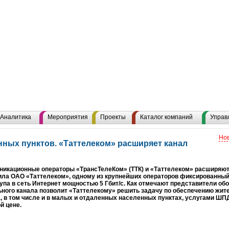
Аналитика
Мероприятия
Проекты
Каталог компаний
Управ
Нов
нных пунктов. «Таттелеком» расширяет канал
никационные операторы «ТрансТелеКом» (ТТК) и «Таттелеком» расширяют
ла ОАО «Таттелеком», одному из крупнейших операторов фиксированный 
упа в сеть Интернет мощностью 5 Гбит/с. Как отмечают представители об
ного канала позволит «Таттелекому» решить задачу по обеспечению жите
, в том числе и в малых и отдаленных населенных пунктах, услугами ШП
й цене.