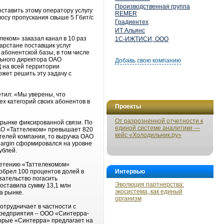
Производственная группа
ставить этому оператору услугу
REMER
лосу пропускания свыше 5 Гбит/с
Градиентех
ИТ Альянс
леком» заказал канал в 10 раз
1С-ИЖТИСИ, ООО
тарстане поставщик услуг
абонентской базы, в том числе
льного директора ОАО
Добавь свою компанию
 на всей территории
жет решить эту задачу с
тил: «Мы уверены, что
ех категорий своих абонентов в
Проекты
От разрозненной отчетности к
 рынке фиксированной связи. По
единой системе аналитики —
ОАО «Таттелеком» превышает 820
кейс «Холодильник.ру»
ателей компании, то выручка ОАО
Margin сформировался на уровне
ублей.
бретению «Таттелекомом»
обрел 100 процентов долей в
Интервью
зательство погасить
Эволюция партнерства:
оставила сумму 13,1 млн
экосистема, как единый
а рынке.
организм
отрудничает в частности с
 предприятия – ООО «Синтерра-
торые «Синтерра» предлагает на