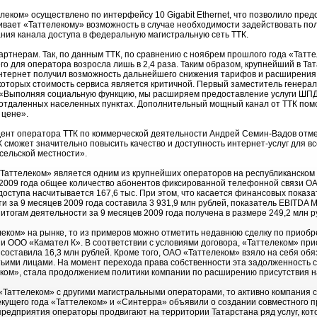
еком» осуществлено по интерфейсу 10 Gigabit Ethernet, что позволило предо
ивает «Таттелекому» возможность в случае необходимости задействовать по
ния канала доступа в федеральную магистральную сеть ТТК.
ртнерам. Так, по данным ТТК, по сравнению с ноябрем прошлого года «Татте
го для оператора возросла лишь в 2,4 раза. Таким образом, крупнейший в Та
Интернет получил возможность дальнейшего снижения тарифов и расширения 
я которых стоимость сервиса является критичной. Первый заместитель генера
: «Выполняя социальную функцию, мы расширяем предоставление услуги ШПД
и отдаленных населенных пунктах. Дополнительный мощный канал от ТТК помо
 цене».
дент оператора ТТК по коммерческой деятельности Андрей Семин-Вадов отме
 сможет значительно повысить качество и доступность интернет-услуг для вс
 сельской местности».
«Таттелеком» является одним из крупнейших операторов на республиканском
 2009 года общее количество абонентов фиксированной телефонной связи 
доступа насчитывается 167,6 тыс. При этом, что касается финансовых показ
и за 9 месяцев 2009 года составила 3 931,9 млн рублей, показатель EBITDA 
итогам деятельности за 9 месяцев 2009 года получена в размере 249,2 млн р
елеком» на рынке, то из примеров можно отметить недавнюю сделку по прио
и ООО «Камател К». В соответствии с условиями договора, «Таттелеком» при
составила 16,3 млн рублей. Кроме того, ОАО «Таттелеком» взяло на себя обя
ьими лицами. На момент перехода права собственности эта задолженность с
еком», стала продолжением политики компании по расширению присутствия н
«Таттелеком» с другими магистральными операторами, то активно компания с
текущего года «Таттелеком» и «Синтерра» объявили о создании совместного
 предприятия операторы продвигают на территории Татарстана ряд услуг, ко