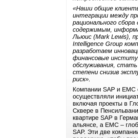
«Наши общие клиент
интеграции между пр
рационального сбора 
содержимым, информа
Льюис (Mark Lewis), п
Intelligence Group к
разработаем инновац
финансовые институ
обслуживания, стать
степени снизив эксп
риск».
Компании SAP и EMC с
осуществляли инициат
включая проекты в Гл
Сквере в Пенсильвани
квартире SAP в Герма
альянсе, а EMC – гло
SAP. Эти две компани