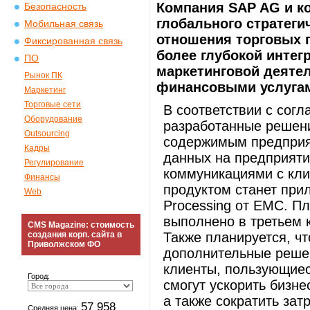
Компания SAP AG и к
Безопасность
глобального стратеги
Мобильная связь
отношения торговых 
Фиксированная связь
более глубокой интег
ПО
маркетинговой деяте
Рынок ПК
финансовыми услугам
Маркетинг
Торговые сети
В соответствии с сог
Оборудование
разработанные решен
Outsourcing
содержимым предприя
Кадры
данных на предприяти
Регулирование
коммуникациями с кл
Финансы
продуктом станет прил
Web
Processing от EMC. П
выполнено в третьем 
CMS Magazine: стоимость
создания корп. сайта в
Также планируется, чт
Приволжском ФО
дополнительные решен
клиенты, пользующиес
Город:
смогут ускорить бизн
а также сократить за
57 958
Средняя цена: