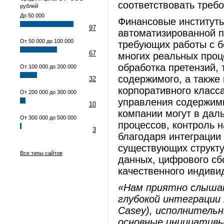
соответствовать треб
рублей
До 50 000
Финансовые институты
97
автоматизированной п
От 50 000 до 100 000
требующих работы с 
67
многих реальных проце
обработка претензий,
От 100 000 до 200 000
содержимого, а такж
32
корпоративного класс
От 200 000 до 300 000
управления содержимы
10
компании могут в да
От 300 000 до 500 000
процессов, контроль н
3
благодаря интеграции
существующих структу
Все типы сайтов
данных, цифрового сб
качественного индиви
«Нам приятно слыша
глубокой интеграции 
Casey
), исполнитель
основные инициатив