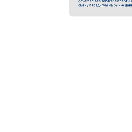
governed self-service: эксперт
смену парадигмы на рынке дан