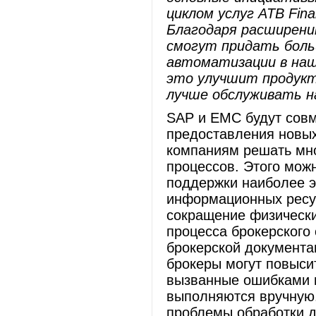
циклом услуг
ATB
Fina
Благодаря расширени
смогут придать боль
автоматизации в наш
это улучшит продук
лучше обслуживать н
SAP и EMC будут совм
предоставления новы
компаниям решать мно
процессов. Этого мож
поддержки наиболее э
информационных ресур
сокращение физически
процесса брокерского
брокерской документа
брокеры могут повысит
вызванные ошибками 
выполняются вручную
проблемы обработки д