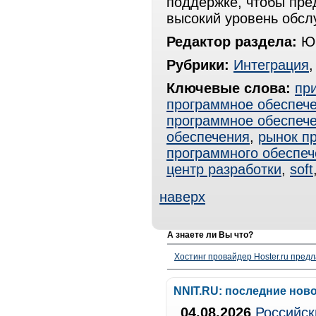
поддержке, чтобы пр
высокий уровень обсл
Редактор раздела:
Юр
Рубрики:
Интеграция
Ключевые слова:
пр
программное обеспече
программное обеспеч
обеспечения
,
рынок п
программного обеспеч
центр разработки
,
soft
наверх
А знаете ли Вы что?
Хостинг провайдер Hoster.ru предл
NNIT.RU: последние нов
04.08.2026
Российск